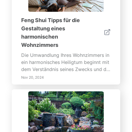
Feng Shui Tipps für die
Gestaltung eines
harmonischen
Wohnzimmers
Die Umwandlung Ihres Wohnzimmers in
ein harmonisches Heiligtum beginnt mit
dem Verständnis seines Zwecks und der
Implementierung effektiver
Nov 20, 2024
Designstrategien. Unser umfassender
Leitfaden behandelt wesentliche
Schritte wie die Festlegung klarer Ziele
für die Funktionalität, die Integration
natürlicher Elemente und das Erreichen
von Gleichgewicht durch die Anordnung
von Möbeln. Erfahren Sie mehr über die