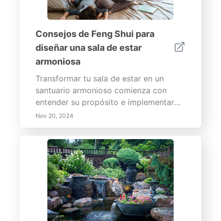
Consejos de Feng Shui para
diseñar una sala de estar
armoniosa
Transformar tu sala de estar en un
santuario armonioso comienza con
entender su propósito e implementar
estrategias de diseño efectivas.
Nov 20, 2024
Nuestra guía integral abarca pasos
esenciales, como establecer metas
claras para la funcionalidad, incorporar
elementos naturales y lograr equilibrio
a través de la disposición de los
muebles. Aprende sobre la Matriz de
Eisenhower para priorizar tareas de
manera efectiva en tu espacio y
descubre los beneficios del bloqueo de