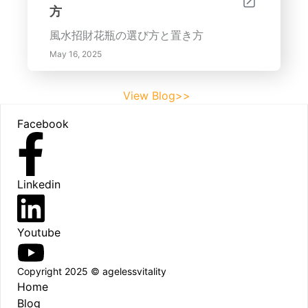
方
風水招財花瓶の選び方と置き方
May 16, 2025
View Blog>>
Footer
Facebook
Linkedin
Youtube
Copyright 2025 © agelessvitality
Home
Blog