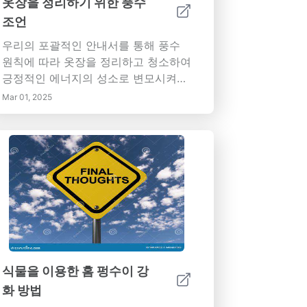
옷장을 정리하기 위한 풍수
능을 기념하는 효과적인 조명 전략으로
조언
당신의 집을 변화시키세요.
우리의 포괄적인 안내서를 통해 풍수
원칙에 따라 옷장을 정리하고 청소하여
긍정적인 에너지의 성소로 변모시켜보
세요. 잡동사니를 치우고, '1년 규칙'과
Mar 01, 2025
'4박스 방법'과 같은 효과적인 기술을
활용하며, 기 운이 흐르는 조화로운 레
이아웃을 만드는 방법을 배우세요. 질
좋은 옷걸이, 효과적인 저장 솔루션, 그
리고 에너지 흐름에서 거울이 갖는 강
력한 역할의 중요성을 발견하세요. 마
음챙김을 받아들이고 긍정적인 의도를
설정하여 영감을 주는 공간을 유지하세
요. 의도적인 정리를 통해 일상적인 선
택을 강화하고 삶을 풍요롭게 하는 여
식물을 이용한 홈 펑수이 강
정에 함께 하세요.
화 방법