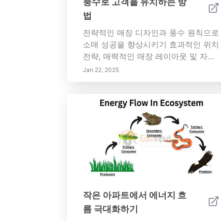
풍수로 고객을 유치하는 방
으로 공간을 검토하고 조정함으로써 귀
법
하의 라이프스타일에 맞는 평온한 피난
처가 유지되도록 합니다. 웰빙, 연결 및
전략적인 매장 디자인과 풍수 원칙으로
균형을 촉진하는 거실을 만드는 기술과
소매 성공을 향상시키기 효과적인 위치
팁을 탐구하십시오—당신의 집의 심장
전략, 매력적인 매장 레이아웃 및 자연
은 변화를 기다리고 있습니다!
요소의 힘을 통해 소매 공간을 최적화
Jan 22, 2025
하는 방법을 배우십시오. 이 포괄적인
가이드는 색상 심리학과 제품 배치에서
고객 경험과 만족도를 높이는 감각 참
여 기술까지 모든 것을 다룹니다. 매력
적인 분위기를 조성하는 데 있어 거울
과 조명의 중요성을 발견하고 브랜드
아이덴티티를 높일 수 있는 풍수의 실
제 응용을 배워보세요. 고객을 매료시
키고 지속적인 충성도를 촉진하도록 설
계된 아로마, 소리 및 시각적 머천다이
작은 아파트에서 에너지 흐
징 기술로 매력적인 감각 경험에 빠져
름 극대화하기
보세요. 고객을 효과적으로 유치하고