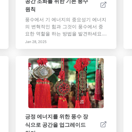
공간 조화를 위한 기본 풍수
지속 가능한 자재가 집 디자인에서 어
원칙
떤 역할을 하는지 그리고 그것이 실내
공기 질 개선에 어떻게 기여하는지 이
풍수에서 기 에너지의 중요성기 에너지
해합니다. - 지역 사회 참여: 협력과 지
의 변혁적인 힘과 그것이 풍수에서 중
식 공유를 통해 지속 가능한 관행의 영
요한 역할을 하는 방법을 발견하세요.
향을 증대하는 지역 사회 노력을 알아
이 포괄적인 가이드는 기 에너지의 기
Jan 28, 2025
보세요. - 미래 전망: 스마트 홈 기술과
본, 우리의 주변 환경에 미치는 영향 및
도시 녹지 공간을 포함한 지속 가능한
집에서 에너지 흐름을 향상시키기 위한
삶의 혁신에 대한 정보를 유지하세요.
실용적인 팁을 설명합니다. 나무, 불,
신중한 결정을 내리고 지속 가능한 관
흙, 금속 및 물이라는 다섯 가지 요소를
행을 채택함으로써 개인은 환경 관리에
이해하고 이들의 상호 작용을 통해 조
크게 기여할 수 있습니다. 오늘 지속 가
화를 창출하는 방법을 배우세요. 물건
능성 운동에 동참하세요!
정리 팁부터 신중한 색상 선택, 자연 요
소의 통합까지, 이 기사는 균형잡힌 평
화로운 생활 공간을 달성하기 위한 실
행 가능한 통찰력을 제공합니다. 풍수
긍정 에너지를 위한 풍수 장
원칙을 통해 웰빙을 향상시키고 환경을
식으로 공간을 업그레이드
긍정적인 성소로 변화시키세요.