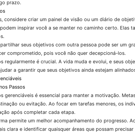
go prazo.
vos
s, considere criar um painel de visão ou um diário de obje
e podem inspirar você a se manter no caminho certo. Elas t
s.
partilhar seus objetivos com outra pessoa pode ser um gr
cer comprometido, pois você não quer decepcioná-los.
ivos regularmente é crucial. A vida muda e evolui, e seus o
judar a garantir que seus objetivos ainda estejam alinhado
enciáveis
nos Passos
 gerenciáveis é essencial para manter a motivação. Meta
stinação ou evitação. Ao focar em tarefas menores, os indi
ação após completar cada etapa.
orma permite um melhor acompanhamento do progresso. Ao 
is clara e identificar quaisquer áreas que possam precisar 