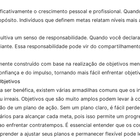
ificativamente o crescimento pessoal e profissional. Quand
opósito. Indivíduos que definem metas relatam níveis mais
 cultiva um senso de responsabilidade. Quando você declara
iante. Essa responsabilidade pode vir do compartilhament
mente construído com base na realização de objetivos men
nfiança e do impulso, tornando mais fácil enfrentar objeti
bjetivos
a ser benéfica, existem várias armadilhas comuns que os 
ou irreais. Objetivos que são muito amplos podem levar à 
ão de um plano de ação. Sem um plano claro, é fácil perder
ários para alcançar cada meta, pois isso permite um progr
 ao enfrentar contratempos. É essencial entender que os c
prender a ajustar seus planos e permanecer flexível pode l