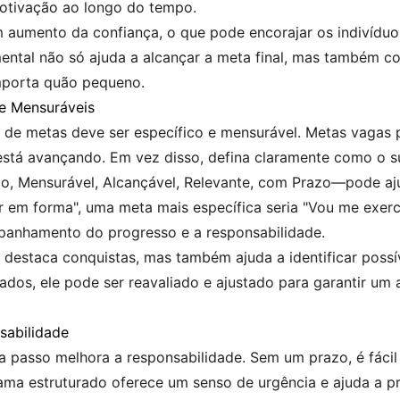
motivação ao longo do tempo.
 aumento da confiança, o que pode encorajar os indivíduos
ntal não só ajuda a alcançar a meta final, mas também cons
importa quão pequeno.
 e Mensuráveis
de metas deve ser específico e mensurável. Metas vagas p
está avançando. Em vez disso, defina claramente como o s
co, Mensurável, Alcançável, Relevante, com Prazo—pode aju
r em forma", uma meta mais específica seria "Vou me exerc
mpanhamento do progresso e a responsabilidade.
 destaca conquistas, mas também ajuda a identificar possí
tados, ele pode ser reavaliado e ajustado para garantir u
sabilidade
passo melhora a responsabilidade. Sem um prazo, é fácil 
a estruturado oferece um senso de urgência e ajuda a prio