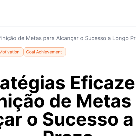
efinição de Metas para Alcançar o Sucesso a Longo P
Motivation
Goal Achievement
ratégias Eficaze
nição de Metas
çar o Sucesso a