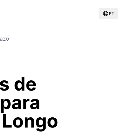
PT
razo
s de
 para
 Longo