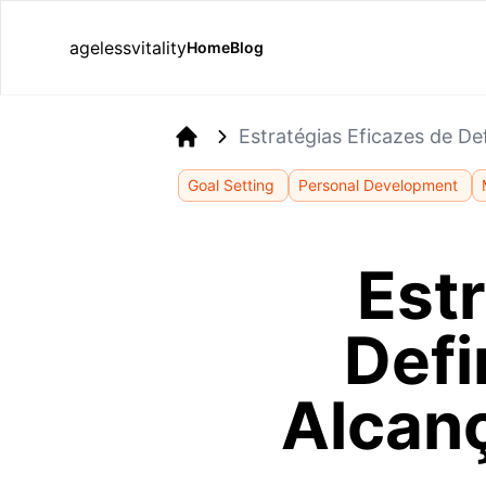
agelessvitality
Home
Blog
Estratégias Eficazes de D
Home
Goal Setting
Personal Development
Est
Defi
Alcan