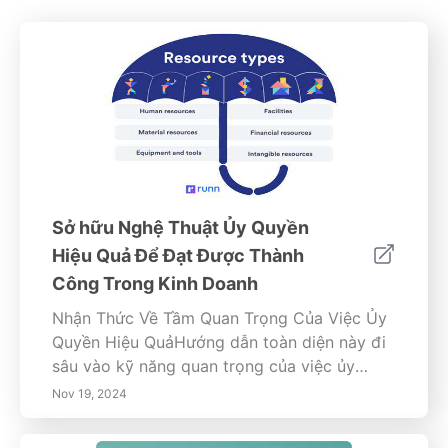
Sở hữu Nghệ Thuật Ủy Quyền
Hiệu Quả Để Đạt Được Thành
Công Trong Kinh Doanh
Nhận Thức Về Tầm Quan Trọng Của Việc Ủy
Quyền Hiệu QuảHướng dẫn toàn diện này đi
sâu vào kỹ năng quan trọng của việc ủy
quyền, nhấn mạnh tác động đáng kể của nó
Nov 19, 2024
đối với năng suất, sự gắn bó của đội ngũ và
thành công chung của công việc kinh doanh.