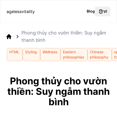
agelessvitality
Blog
VI
Phong thủy cho vườn thiền: Suy ngẫm
thanh bình
Home
HTML
Styling
Wellness
Eastern
Chinese
o
philosophies
philosophy
f
Phong thủy cho vườn
thiền: Suy ngẫm thanh
bình