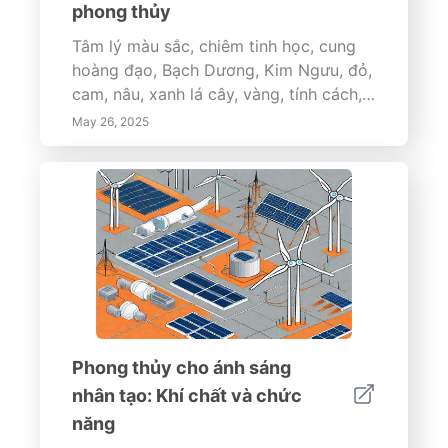
phong thủy
Tâm lý màu sắc, chiêm tinh học, cung
hoàng đạo, Bạch Dương, Kim Ngưu, đỏ,
cam, nâu, xanh lá cây, vàng, tính cách,
tâm trạng, năng lượng, thiết kế, thời
May 26, 2025
trang, trang trí nhà cửa
Phong thủy cho ánh sáng
nhân tạo: Khí chất và chức
năng