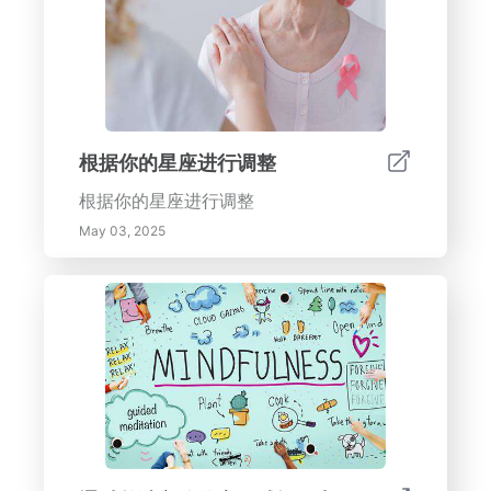
趣味和环境质量。了解水景如何将你的花园
转变为宁静的绿洲，并提供多重好处，包括
吸引野生动物、增强自然光和改善空气质
量。水景的主要好处：- 美学增强：反射面
创造闪闪发光的视觉和生动的周围环境。-
气氛声景：柔和的水声提供宁静的氛围，同
根据你的星座进行调整
时吸引本地动物。- 环境贡献：支持野生动
根据你的星座进行调整
物栖息地，帮助雨水管理，并改善当地生态
系统。- 设计多样性：从各种风格中选择以
May 03, 2025
补充您财产的建筑设计。探索水景的变革力
量，它们如何增强您户外空间的美观性和功
能性。