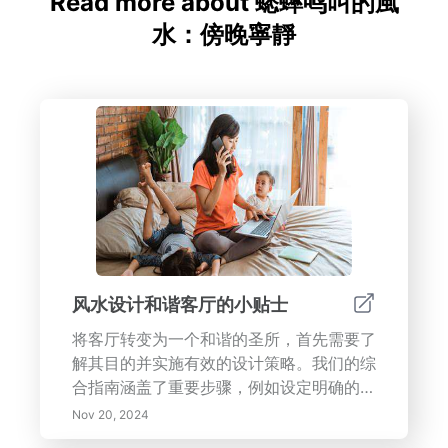
Read more about 蟋蟀鸣叫的風
水：傍晚寧靜
风水设计和谐客厅的小贴士
将客厅转变为一个和谐的圣所，首先需要了
解其目的并实施有效的设计策略。我们的综
合指南涵盖了重要步骤，例如设定明确的功
能目标、融入自然元素以及通过家具摆放实
Nov 20, 2024
现平衡。了解艾森豪威尔矩阵以有效优先考