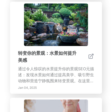
虑空间内的任务，并发现时间区块的好处以
提升生产力。探索减少干扰的方法，利用科
技为您的智能家居体验，补充您的风水原
则。定期检查和调整您的空间，确保它保持
与您的生活方式一致的宁静避风港。深入了
解创造一个促进福祉、联结和平衡的客厅的
技巧和小贴士——您家的心脏期待着转变！
转变你的景观：水景如何提升
美感
通过令人惊叹的水景提升你的景观SEO元描
述：发现水景如何通过提高美学、吸引野生
动物和营造宁静氛围来转变景观。在这里探
索设计理念和环境益处。水景的视觉冲击将
Jan 04, 2025
水景融入景观设计显著提升美学吸引力。水
自然吸引注意并唤起情感，使其成为任何户
外空间的必要元素。从宁静的池塘到生动的
喷泉，这些元素引入独特的动态，增强视觉