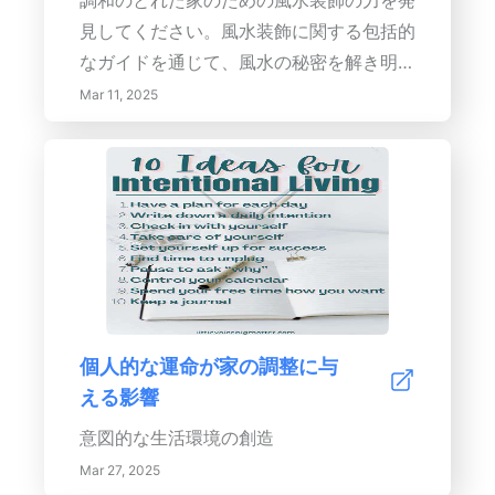
調和のとれた家のための風水装飾の力を発
瞭さを改善し、ポジティブなエネルギーの
見してください。風水装飾に関する包括的
流れを招きます。効果的な整理技術を実施
なガイドを通じて、風水の秘密を解き明か
して、集中を促進し、ストレスを軽減する
します。この古代中国の実践の原則を掘り
Mar 11, 2025
組織的な作業空間を維持します。3. 自然
下げ、私たちの環境と幸福との深い関連性
要素の統合: オフィスの装飾に自然の素材
を強調します。風水ドラゴン、笑う仏、金
や色を取り入れることは、風水の原則に沿
運猫などの強力なシンボルの重要性から、
い、集中力と幸福感を高めます。木材、大
クリスタルや植物の変革的な特性まで、こ
地の色合い、植物を強調して、活力を与え
れらの装飾品を戦略的に選び、配置して、
る環境を育むことが重要です。4. デスク
あなたの生活にポジティブさを高める方法
の位置最適化: デスクの位置はエネルギー
を学びましょう。エネルギーの流れを支配
の流れにおいて重要な役割を果たします。
する基本的な原則と要素を理解して、風水
個人的な運命が家の調整に与
デスクを指導的な位置に配置することで、
を家庭に取り入れる技術をマスターしてく
える影響
最大の可視性と快適さを確保し、これが生
ださい。装飾品の選択における色と素材の
産性にとって重要です。5. 色彩心理学: 色
重要性を探ることで、バグアマップを用い
意図的な生活環境の創造
彩心理学を活用して、ブランドを反映し、
て最適な結果のためにスペースを調整する
Mar 27, 2025
望ましい感情を引き起こすバランスの取れ