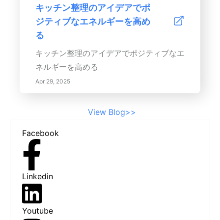
し、リラックスを促進することです。適切
キッチン整理のアイデアでポ
なカラーパレット、自然要素、思慮深い家
ジティブなエネルギーを高め
具の配置、そして個人的なタッチをもっ
る
て、あなたの生活空間を家族や友人とのく
キッチン整理のアイデアでポジティブなエ
つろぎとつながりのための暖かく、心地よ
ネルギーを高める
い避難所に変えることができます。
Apr 29, 2025
View Blog>>
Footer
Facebook
Linkedin
Youtube