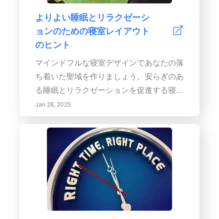
す。キーワード：自然光の利点、家庭のデ
よりよい睡眠とリラクゼーシ
ザイン、エネルギー効率、ウィンドウトリ
ョンのための寝室レイアウト
ートメント、光のためのランドスケーピン
のヒント
グ。ヘッダー 1：家庭のデザインにおける
自然光の重要性 サブヘッダー：自然光の
マインドフルな寝室デザインであなたの落
利点- 日光にさらされることで気分と健康
ち着いた聖域を作りましょう。安らぎのあ
が向上- 人工照明への依存を減らすことで
る睡眠とリラクゼーションを促進する寝室
エネルギーを節約- 美的魅力を高め、ポジ
デザインの技術を発見してください。この
Jan 28, 2025
ティブな室内環境を創造。サブヘッダー：
包括的なガイドでは、ベッドの配置を最適
自然光を最大化するための戦略- オープン
化し、自然光を最大化し、穏やかな色と質
プランを設計し、戦略的に配置された窓を
感を選ぶための基本的な戦略を探ります。
使用- 光を増幅するために反射面を取り入
エネルギーの流れを向上させ、快適さとア
れる- 光の制御とエネルギー効率のために
クセシビリティを確保し、心を落ち着ける
適切なウィンドウトリートメントを選択。
自然の要素を取り入れるための風水の原則
サブヘッダー：自然光のためのランドスケ
に深入りしましょう。静かな環境を作るた
ープ- ランドスケープが家への光の流れに
めの片付け方や、最適な睡眠衛生のために