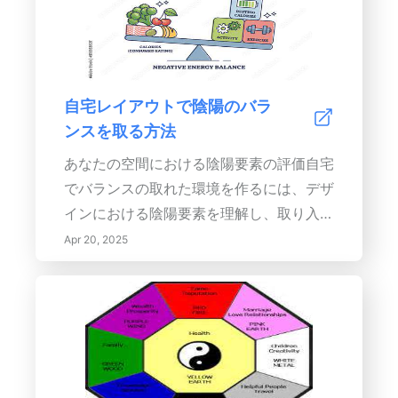
さと安定感を呼び起こします。 思慮深い
を加え、部屋全体のエネルギーに寄与しま
家具の配置 リビングルームの目的を理解
す。 5. フロアミラー: 機能的でエレガン
することで、機能的なレイアウトの設計に
トであり、広々とした感覚を与え、目を引
役立ちます。異なる活動のためのゾーンを
くデコレーションとなります。 6. ミラー
自宅レイアウトで陰陽のバラ
作り、会話を促進する快適な座席配置を確
付き家具: 実用的でスタイリッシュなタッ
ンスを取る方法
保します。部屋のスケールに合った家具を
チを提供し、良いエネルギーの流れを保つ
選び、調和を促進しながら、移動の容易さ
ことができます; 空間が支配的にならない
あなたの空間における陰陽要素の評価自宅
を確保します。 温かみを感じる照明技術
ようにしてください。鏡の戦略を最適化す
でバランスの取れた環境を作るには、デザ
環境、作業、アクセント照明を組み合わせ
るためにリビングルームでの平穏を創出す
インにおける陰陽要素を理解し、取り入れ
ることで、適切な雰囲気を確立します。暖
るために、定期的に鏡の配置を評価し調整
る必要があります。このガイドでは、調和
Apr 20, 2025
かい白色の電球と柔らかな照明器具を選ん
してください。風水の原則を取り入れ、鏡
を達成するための実践的な戦略について詳
で心地よい光を作り出します。夢のような
がポジティブなイメージを反射し、使用に
しく説明します。
雰囲気を高めるためにキャンドルを取り入
おいてバランスの取れたアプローチを維持
れますが、注意が必要なのはその香りで、
することを確認してください。考え抜かれ
気が散らないようにします。 個人的なタ
たデザインの空間は幸福感を促進し、あな
ッチと装飾 個人的な記念品、写真、アー
たの生活空間を平和と社交的な喜びの聖域