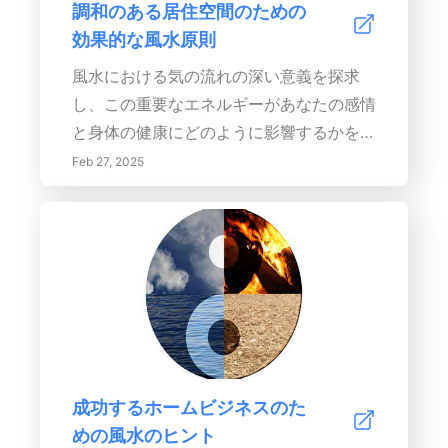
調和のある居住空間のための
どう影響するかを理解する- 光を妨げずに
暗闇を受け入れ、自然の落ち着いた存在が
効果的な風水原則
入る植物を選ぶ- 外部要素を利用して光を
漂う専用のリラクゼーションスペースを作
居住空間に反射する。行動喚起：自然光の
る方法を学びましょう。健康を育み、回復
風水における気の流れの深い意義を探求
力を受け入れ、あなたの家をより明るく魅
的な睡眠をサポートする静かな避難所に寝
し、この重要なエネルギーがあなたの感情
力的な空間に変身させましょう。今日、よ
室を変身させましょう。平和、快適さ、再
と身体の健康にどのように影響するかを理
り健康で幸せな家への旅を始めましょう！
生を招く空間をデザインするための実用的
解しましょう。整理整頓、家具の考慮され
Feb 27, 2025
なヒントを探求してください。
た配置、自然要素の取り入れを通じて、あ
なたの生活空間における気の流れを強化す
る方法を発見してください。風水の五行—
木、火、土、金、水について学び、色彩を
戦略的に使用して調和のある雰囲気を作り
出す方法を学びましょう。エネルギーの流
れを妨げる一般的な気のブロックを避け、
環境と積極的に関わりを持ち、支え合い育
成功するホームビジネスのた
んでいく家庭を育てましょう。実用的なヒ
めの風水のヒント
ントと近隣の気のダイナミクスに関する洞