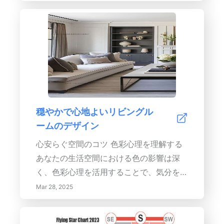
方法を発見します。整理された環境を維持
た色彩スキームを作成します。戦略的に選
して、風水の装飾品の利益を最大限に活用
ばれた色は、創造性、集中力、全体的な幸
し、定期的にそれらを浄化してエネルギー
福感を向上させることができます。6. 刺
が活力を保つようにしてください。あなた
激を与える画像を表示: ビジネスの目標を
の空間を調和と栄えの聖域に変え、健康で
刺激し共鳴する画像をキュレーションしま
繁栄したライフスタイルを促進しましょ
す。適切なビジュアルは、あなたの気分と
う。今日、風水装飾の世界を探探し始め
エネルギーに大きな影響を与え、創造性と
て、家にバランスのとれた雰囲気を作り始
強い目的意識を育みます。7. 要素のバラン
穏やかで心地よいリビングル
めましょう！
ス: 風水の五つの要素である木、火、土、
ームのデザイン
金、そして水を理解しバランスを取ること
心安らぐ空間のコツ 色彩心理を理解する
は、調和を生み出し、ポジティブなエネル
あなたの生活空間における色の影響は深
ギーの流れを促進し、繁栄するホームビジ
く、色彩心理を活用することで、気分を高
ネスには欠かせません。これらの原則を適
める環境を作り出すことができます。青や
Mar 28, 2025
用することで、あなたは自宅のオフィスを
緑のような柔らかい色合いは落ち着きを促
生産性とインスピレーションの聖域に変え
進し、中立的な色合いは多様性を提供しま
ることができ、風水の教えに完全に調和し