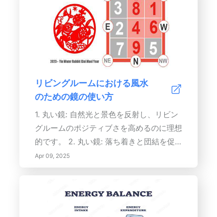
す。基本色を選ぶ際には、自然光や部屋の
ます。
サイズを考慮し、調和の取れた雰囲気を確
保してください。 カラーパレットの選び
方 快適さを響かせる基本色から始め、通
常は中立的なトーンで見つけて、アクセン
トカラーを追加して活気をもたらします。
リビングルームにおける風水
60-30-10のルールが便利です：部屋の
のための鏡の使い方
60％を基本色に、30％を副色に、10％を
アクセントカラーに割り当てます。このシ
1. 丸い鏡: 自然光と景色を反射し、リビン
ンプルなガイドラインは、招かれるような
グルームのポジティブさを高めるのに理想
バランスを保つのに役立ちます。 自然要
的です。 2. 丸い鏡: 落ち着きと団結を促
素の取り入れ あなたの生活空間を自然要
進し、鋭いデザインを和らげ、安らぎをも
Apr 09, 2025
素で引き立てましょう。窓の処理を調整
たらします。 3. 四角および長方形の鏡:
し、鏡を配置して自然光を最大限に活用し
安定性と基盤を象徴し、柔らかい装飾との
ます。再生木材や自然繊維のような素材を
バランスを完璧に取ることができます。
選ぶことで、装飾を自然と結び付け、静け
4. ビンテージミラー: キャラクターと魅力