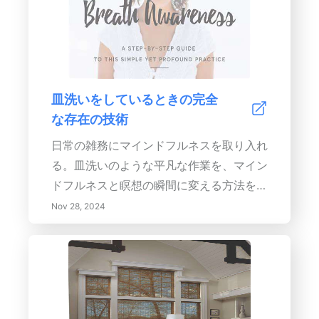
皿洗いをしているときの完全
な存在の技術
日常の雑務にマインドフルネスを取り入れ
る。皿洗いのような平凡な作業を、マイン
ドフルネスと瞑想の瞬間に変える方法を発
見しましょう。このガイドでは、マインド
Nov 28, 2024
フルネスの原則を探求し、日常の活動に従
事しながら、存在感を育む技術を提供しま
す。感覚の関与と呼吸の意識を通じて、人
生のシンプルな喜びを味わうことを学びま
しょう。日常に感謝の気持ちを抱き、繰り