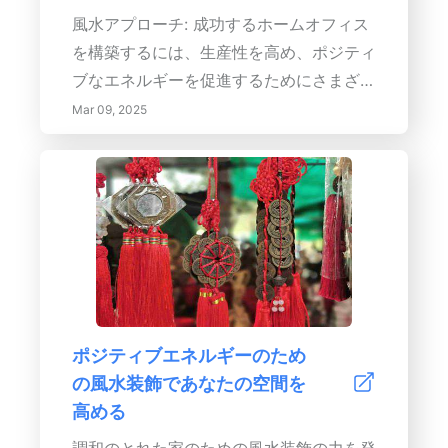
察を通じて、このガイドは健康、幸福、バ
風水アプローチ: 成功するホームオフィス
ランスを促進する静かな空間を作り出す力
を構築するには、生産性を高め、ポジティ
を与えます。今日、あなたの周囲を変えて
ブなエネルギーを促進するためにさまざま
みましょう！
な要素を慎重に考慮する必要があります。
Mar 09, 2025
このガイドでは、適切な場所の選択からデ
スクの配置の最適化、自然の要素の統合、
風水の原則の適用まで、基本的な戦略を説
明します。主なポイント：1. 場所の重要
性: 家の中でオフィスの適切な場所を選ぶ
ことは、気を散らす要素を最小限に抑える
だけでなく、プロフェッショナリズムとク
リエイティビティを促進します。自然光が
ポジティブエネルギーのため
入る専用のワークスペースと、重要な施設
の風水装飾であなたの空間を
に近いことは、生産性を支援し、ポジティ
高める
ブな雰囲気を育むのに役立ちます。2. 空
間の整理: 整理整頓された環境は、心の明