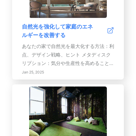
返しの仕事の中でさえも喜びを見つけるこ
とができる穏やかな雰囲気を作り出しまし
ょう。各体験に完全に没頭することで、心
自然光を強化して家庭のエネ
の健康を向上させ、明瞭さを見つけましょ
ルギーを改善する
う。日常の作業をリラックス、創造性、そ
して現在の瞬間とのつながりを促進する豊
あなたの家で自然光を最大化する方法：利
かな儀式に変えましょう。
点、デザイン戦略、ヒント メタディスク
リプション：気分や生産性を高めることか
らエネルギー効率の向上まで、自然光があ
Jan 25, 2025
なたの家にもたらす多くの利点を発見して
ください。より明るく健康的な生活空間を
作るための効果的なデザイン戦略、スマー
ト技術、ランドスケープのヒントを探求し
ます。自然光を最大限に利用するために、
適切な窓を選び、反射面を活用し、オープ
ンフロアプランを実施する方法を学びま