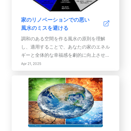
ト作品、旅行の思い出などを追加すること
にすることができます。美しさとポジティ
は、あなたの空間をカスタマイズし、帰属
ブさを反射する鏡を戦略的に配置すること
意識を育みます。読書や社交などの活動を
家のリノベーションでの悪い
で、風水の力を活用し、あなたの生活空間
明確に区分して、リビングルーム内に定義
風水のミスを避ける
を調和のあるリトリートに変える方法をも
されたスペースを作り、環境が常に魅力的
っと発見してください。
調和のある空間を作る風水の原則を理解
になるようにします。 心地よい雰囲気の
し、適用することで、あなたの家のエネル
創出 心地よい雰囲気を作るためには、家
ギーと全体的な幸福感を劇的に向上させる
具の選択において快適さを強調し、柔らか
ことができます。一般的なミスを避け、自
Apr 21, 2025
いブランケットやクッションなどのリッチ
然の要素を受け入れ、専門家のアドバイス
な質感を取り入れます。これは美的な深み
を求めることで、ライフスタイルをサポー
を与えるだけでなく、リラックスを促進し
トする穏やかでポジティブな環境を作るこ
ます。テキスタイルを巧みに配置すること
とができます。調和と良いエネルギーが放
で、あなたの空間の触覚体験と静けさを高
たれる空間を作ることを知って、自信を持
めることができます。 最後の考え カルミ
って家のリノベーションの旅を始めましょ
ングなリビングルームを作ることは、単に
う！
美学の問題ではなく、あなたの個性を反映