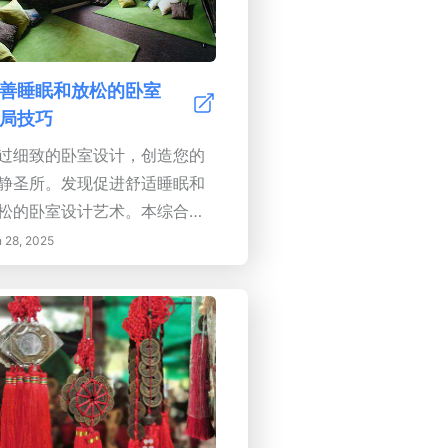
善睡眠和放松的卧室
局技巧
过细致的卧室设计，创造您的
静圣所。发现促进舒适睡眠和
松的卧室设计艺术。本综合指
探讨了优化床位、最大化自然
 28, 2025
、选择舒缓色彩和质地的基本
略。深入了解风水原则，以增
能量流动，确保舒适和可及
，并结合平静心灵的自然元
。学习如何整理以营造宁静环
，拥抱黑暗以实现最佳睡眠卫
，并打造一个充满大自然宁静