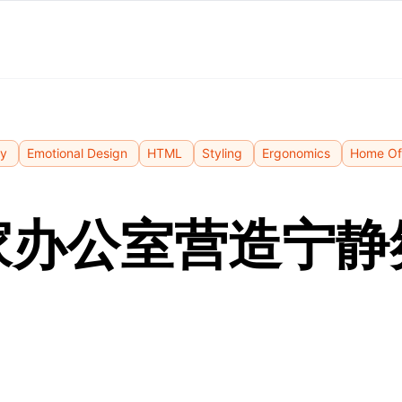
ry
Emotional Design
HTML
Styling
Ergonomics
Home Of
家办公室营造宁静