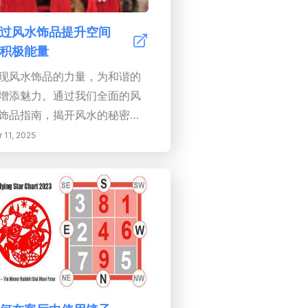
息的专门放松空间。将您的卧
转变为一个宁静的避风港，滋
过风水饰品提升空间
您的身心健康，支持恢复性睡
积极能量
。探索实用技巧，设计一个邀
现风水饰品的力量，为和谐的
和平、舒适和恢复的空间。
增添魅力。通过我们全面的风
饰品指南，揭开风水的秘密。
入了解这一古老实践的原则，
 11, 2025
调环境与我们的福祉之间深刻
联系。了解风水龙、笑佛和招
猫等强大象征的意义，以及水
和植物的转化特质，学习如何
略性地选择和摆放这些装饰
，从而提升生活中的积极性。
握将风水融入家庭的艺术，了
支配能量流动的基本原则和要
。探索颜色和材料在饰品选择