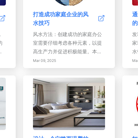
和
帘、为光而景观设计。标题 1：
气
自然光在家居设计中的重要性。
室
打造成功家庭企业的风
通
副标题：自然光的好处- 通过日
养
水技巧
的
光暴露提升情绪和身心健康- 通
眠
，
风水方法：创建成功的家庭办公
发
过减少对人造照明的依赖来节省
请
的
室需要仔细考虑各种元素，以提
家
能源- 增强美学吸引力和积极的
过
高生产力并促进积极能量。本指
水
室内氛围。副标题：最大化自然
入
南将带您了解从选择合适的地点
深
Mar 09, 2025
Mar
光的策略- 设计开放式平面布
的
到优化桌子摆放、融入自然元素
强
局，并使用战略性布置的窗户-
、
以及应用风水原则的基本策略。
的
融入反射表面以增强光线- 选择
略
要点：1. 地点重要性选择家庭办
财
适当的窗帘以控制光线和提高能
公室的合适位置，不仅可以减少
晶
效。副标题：为自然光而设计的
会
干扰，还能促进专业性和创造
战
景观- 了解景观设计如何影响光
力。拥有自然光和靠近重要设施
品
线流入您的家中- 选择增强光线
的
的专属工作空间支持生产力并营
掌
进入而不阻挡的植物- 利用户外
气
造积极氛围。2. 清理空间整洁无
解
元素将光反射回您的居住空间。
能
杂物的环境改善思维清晰度并邀
素