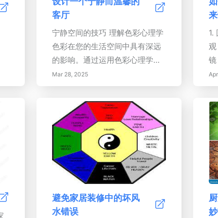
设计一个宁静而温馨的
如
行动号召：通过拥抱自然光的力
衡
请积极的能量流动。实施有效的
中
客厅
来
量，将您的家转变为一个更明
周
整理技巧，保持有序的工作空
帮
宁静空间的技巧 理解色彩心理学
1
亮、更温馨的空间。今天就开始
间，鼓励专注并减少压力。3. 融
间
色彩在您的生活空间中具有深远
观
您通往更健康、更快乐的家的旅
入自然元素在办公室装饰中融入
风
的影响。通过运用色彩心理学，
镜
程！
自然材料和颜色与风水原则相一
们
您可以创造一个提升心情的环
的
Mar 28, 2025
Apr
致，增强专注力和幸福感。强调
的
境。柔和的色调，如蓝色和绿
形
木材、大地色调和植物生活，以
所
色，促进宁静，而中性色调则为
衡
培养充满活力的环境。4. 桌子位
方
多样性铺平道路。选择基础色
个
置优化你的桌子位置在能量流动
界
时，请考虑自然光和房间的大
能
中扮演关键角色。将桌子放在一
围
小，以确保和谐的氛围。选择您
能
个命令位置可以实现最大可见度
的色彩调色板 从基础色开始，这
作
和舒适感，这是生产力的基础。
通常是在中性色调中找到的舒适
具
5. 色彩心理学利用色彩心理学创
色，然后添加亮色作为点缀。
保
造平衡的色彩方案，反映您的品
60-30-10规则非常实用：将房间
会
避免家居装修中的坏风
厨
牌并唤起所需情感。精心选择的
的60%分配给基础色，30%分配
为
水错误
妙
家
颜色可以增强创造力、专注力和