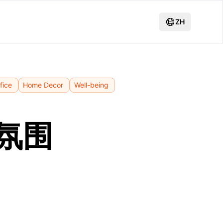
ZH
fice
Home Decor
Well-being
氛围