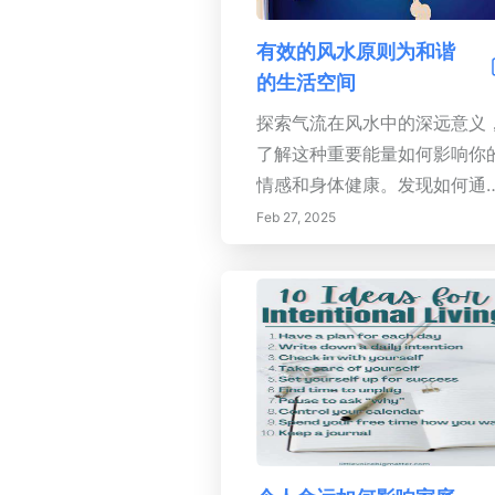
富的仪式，促进放松、创造力
与当下的连接。
有效的风水原则为和谐
的生活空间
探索气流在风水中的深远意义
了解这种重要能量如何影响你
情感和身体健康。发现如何通
整理、家具的巧妙布置以及融
Feb 27, 2025
自然元素来增强你生活空间中
气流。了解风水的五行——木
火、土、金和水，以及如何战
性地运用颜色来创造和谐的氛
围。避免常见的气流阻塞，这
干扰能量流动，积极与环境互
动，培养一个支持性和养育性
家。通过实用的提示和对邻里
场动态的见解，本指南让你有