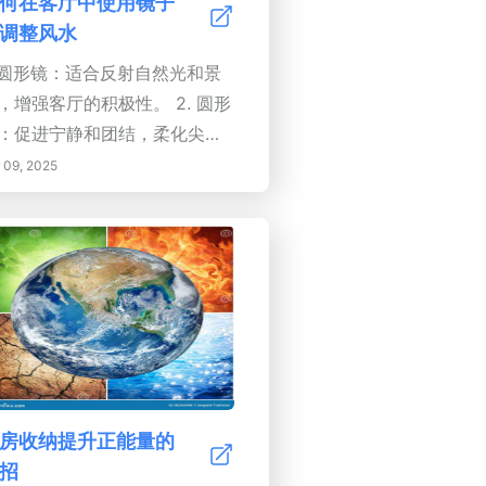
何在客厅中使用镜子
的重要性，并发现八卦图如何
调整风水
助您为理想效果量身定制空
. 圆形镜：适合反射自然光和景
。保持环境整洁，以充分利用
，增强客厅的积极性。 2. 圆形
水饰品的好处，并定期清洁它
：促进宁静和团结，柔化尖锐
以确保其能量保持活力。将您
设计，促进宁静。 3. 方形和矩
 09, 2025
空间转变为和谐与丰盛的庇护
镜：象征稳定和扎根，完美平
，同时促进健康和繁荣的生活
柔和的装饰。 4. 复古镜：增添
式。今天就探索风水饰品的世
性和魅力，同时为房间的整体
，开始为您的家创造平衡的氛
量做出贡献。 5. 落地镜：多功
！
且优雅，可以增强空间感，并
为引人注目的装饰。 6. 镜面家
：提供功能性和时尚感，同时
持良好的能量流动；确保它不
主导空间。优化您的镜子策略
房收纳提升正能量的
了在客厅中营造宁静，定期评
招