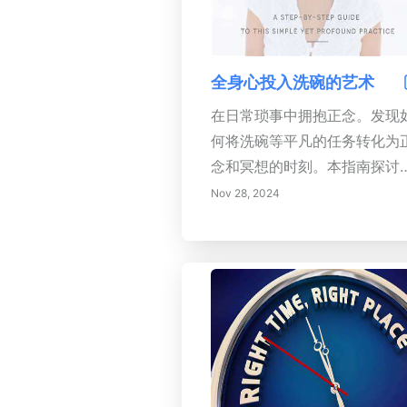
全身心投入洗碗的艺术
在日常琐事中拥抱正念。发现
何将洗碗等平凡的任务转化为
念和冥想的时刻。本指南探讨
正念的原则，提供了在日常活
Nov 28, 2024
中培养专注的技巧。通过感官
与和呼吸意识，学会欣赏生活
的简单乐趣。对日常生活心怀
激，营造一个宁静的氛围，让
即使在重复的琐事中也能找到
乐。通过充分沉浸在每一次经
中，提高你的心理健康，找到
晰的思维。将日常任务转变为