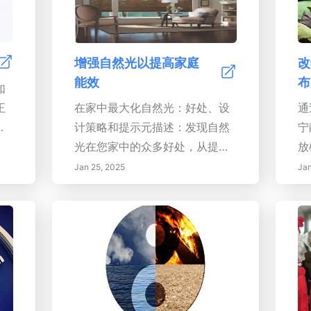
增强自然光以提高家庭
改
能效
布
如
正
在家中最大化自然光：好处、设
通
了
计策略和提示元描述：发现自然
宁
动
光在您家中的众多好处，从提升
放
参
情绪和生产力到提高能效。探索
南
Jan 25, 2025
Jan
中
有效的设计策略、智能技术和景
光
感
观设计技巧，创造更明亮、更健
策
你
康的居住空间。学习如何选择合
强
快
适的窗户、利用反射表面和实施
性
历
开放式平面布局，以最大限度地
素
清
利用自然光。关键词：自然光的
境
丰
好处、家庭设计、能源效率、窗
生