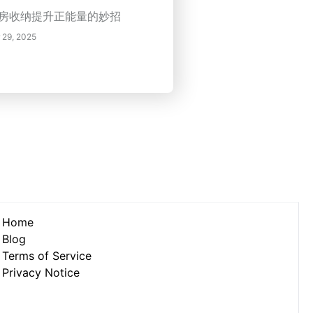
和调整镜子的摆放。拥抱风水
房收纳提升正能量的妙招
则，确保镜子反射积极的意
 29, 2025
，并在使用上保持平衡的方
。经过精心设计的空间可以促
幸福感，使您的生活区域成为
平和社交快乐的庇护所。通过
略性地放置镜子，反射美丽和
极性，发现更多利用风水力量
方法，将您的生活空间转变为
谐的避风港。
Home
Blog
Terms of Service
Privacy Notice