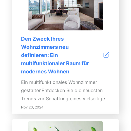
Den Zweck Ihres
Wohnzimmers neu
definieren: Ein
multifunktionaler Raum für
modernes Wohnen
Ein multifunktionales Wohnzimmer
gestaltenEntdecken Sie die neuesten
Trends zur Schaffung eines vielseitigen
Wohnzimmers, das Komfort und
Nov 20, 2024
Funktionalität vereint. Dieser
umfassende Leitfaden widmet sich