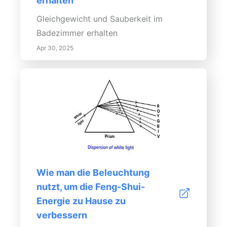
erhalten
Fotos, Kunst oder Reisemitbringsel –
Gleichgewicht und Sauberkeit im
wird Ihr Raum individualisiert und ein
Badezimmer erhalten
Gefühl der Zugehörigkeit gefördert.
Apr 30, 2025
Schaffen Sie definierte Bereiche
innerhalb Ihres Wohnzimmers, indem Sie
Aktivitäten wie Lesen oder gesellige
Zusammenkünfte abgrenzen und
sicherstellen, dass die Umgebung
ansprechend bleibt. Eine gemütliche
Atmosphäre schaffen Um eine
gemütliche Atmosphäre zu schaffen,
betonen Sie den Komfort bei der
Wie man die Beleuchtung
Auswahl der Möbel und integrieren Sie
nutzt, um die Feng-Shui-
reiche Texturen wie weiche Decken
Energie zu Hause zu
oder Kissen. Dies fügt nicht nur
verbessern
ästhetische Tiefe hinzu, sondern fördert