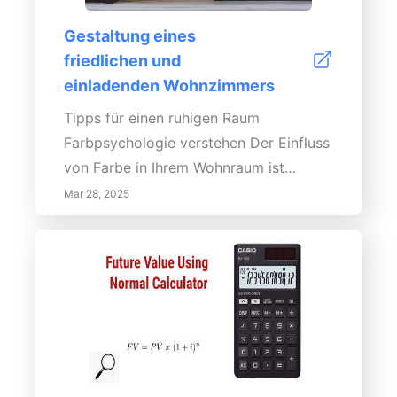
Gestaltung eines
friedlichen und
einladenden Wohnzimmers
Tipps für einen ruhigen Raum
Farbpsychologie verstehen Der Einfluss
von Farbe in Ihrem Wohnraum ist
tiefgreifend. Durch die Nutzung der
Mar 28, 2025
Farbpsychologie können Sie eine
stimmungsaufhellende Umgebung
schaffen. Sanftere Farbtöne wie Blau
und Grün fördern die Ruhe, während
Neutraltöne Vielseitigkeit ermöglichen.
Bei der Auswahl Ihrer Basisfarbe sollten
Sie das natürliche Licht und die Größe
des Raumes berücksichtigen, um eine