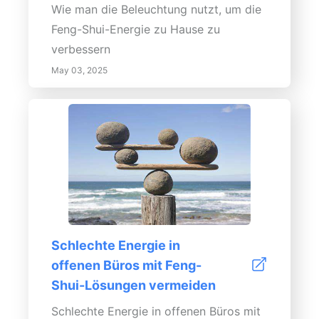
Wie man die Beleuchtung nutzt, um die
auch die Entspannung. Eine sorgfältige
Feng-Shui-Energie zu Hause zu
Anordnung von Textilien kann die
verbessern
taktile Erfahrung Ihres Raumes und die
May 03, 2025
Ruhe steigern. Abschließende Gedanken
Ein ruhiges Wohnzimmer zu schaffen,
geht über Ästhetik hinaus; es geht
darum, Ihren persönlichen Stil zu
reflektieren und gleichzeitig
Entspannung zu fördern. Mit der
richtigen Farbpalette, natürlichen
Elementen, durchdachten
Möbelanordnungen und persönlichen
Schlechte Energie in
Akzenten können Sie Ihren Wohnraum in
offenen Büros mit Feng-
einen warmen, einladenden
Shui-Lösungen vermeiden
Rückzugsort verwandeln, der zum
Schlechte Energie in offenen Büros mit
Entspannen und Verbinden mit Familie