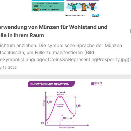
erwendung von Münzen für Wohlstand und
lle in Ihrem Raum
ichtum anziehen. Die symbolische Sprache der Münzen
tschlüsseln, um Fülle zu manifestieren (Bild:
eSymbolicLanguageofCoins3ARepresentingProsperity.jpg)
haffung eines heiligen Raums geht über Ästhetik hinaus; es
 15, 2025
ht um Absicht. Durch sorgfältige...