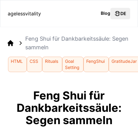
agelessvitality
Blog
DE
Feng Shui für Dankbarkeitssäule: Segen
sammeln
Home
HTML
CSS
Rituals
Goal
FengShui
GratitudeJar
Setting
Feng Shui für
Dankbarkeitssäule:
Segen sammeln