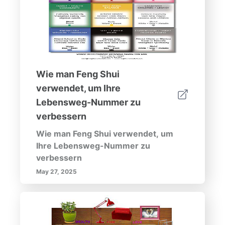
Energiefluss, der für ein florierendes
Home Office unerlässlich ist. Durch
die Anwendung dieser Prinzipien
können Sie Ihr Home Office in ein
Heiligtum der Produktivität und
Inspiration verwandeln, das perfekt
Wie man Feng Shui
mit den Lehren des Feng Shui in
Einklang steht.
verwendet, um Ihre
Lebensweg-Nummer zu
verbessern
Wie man Feng Shui verwendet, um
Ihre Lebensweg-Nummer zu
verbessern
May 27, 2025