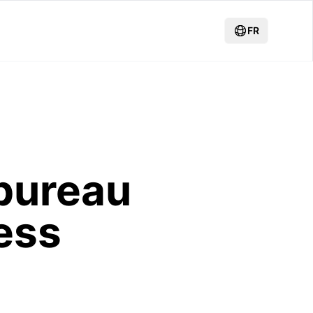
FR
bureau
ress