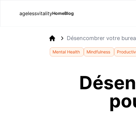
agelessvitality
Home
Blog
Désencombrer votre bureau
Home
Mental Health
Mindfulness
Productiv
Désen
pou