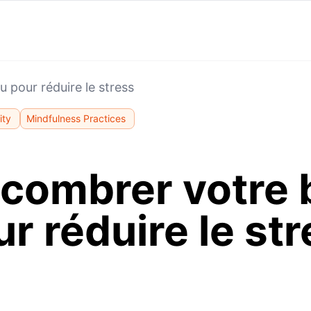
 pour réduire le stress
ity
Mindfulness Practices
combrer votre 
r réduire le st