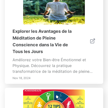
Explorer les Avantages de la
Méditation de Pleine
Conscience dans la Vie de
Tous les Jours
Améliorez votre Bien-être Émotionnel et
Physique. Découvrez la pratique
transformatrice de la méditation de pleine
conscience, conçue pour vous aider à vous
Nov 18, 2024
concentrer sur le moment présent sans
jugement. Cette approche holistique cultive
une conscience émotionnelle accrue et des
bienfaits pour la santé physique, allant de la
réduction du stress et de l'anxiété à