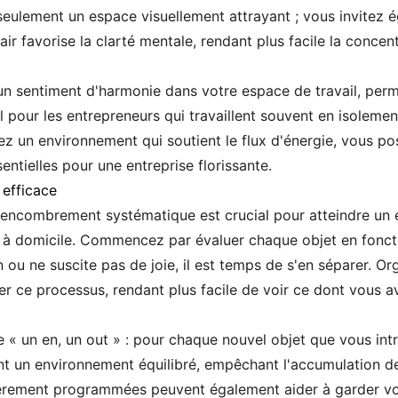
 seulement un espace visuellement attrayant ; vous invitez 
lair favorise la clarté mentale, rendant plus facile la conce
n sentiment d'harmonie dans votre espace de travail, perme
l pour les entrepreneurs qui travaillent souvent en isoleme
ez un environnement qui soutient le flux d'énergie, vous po
entielles pour une entreprise florissante.
efficace
ncombrement systématique est crucial pour atteindre un e
e à domicile. Commencez par évaluer chaque objet en foncti
en ou ne suscite pas de joie, il est temps de s'en séparer. O
ier ce processus, rendant plus facile de voir ce dont vous 
e « un en, un out » : pour chaque nouvel objet que vous int
ient un environnement équilibré, empêchant l'accumulation 
rement programmées peuvent également aider à garder votr