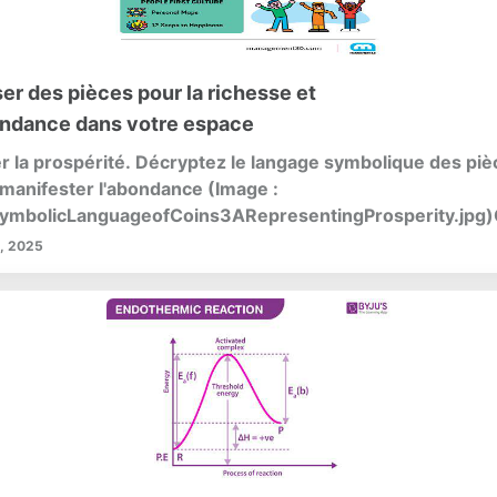
ser des pièces pour la richesse et
ondance dans votre espace
er la prospérité. Décryptez le langage symbolique des piè
manifester l'abondance (Image :
ymbolicLanguageofCoins3ARepresentingProsperity.jpg)
pace sacré ne se limite pas à l'esthétique ; il s'agit d'inten
, 2025
es réflexions...