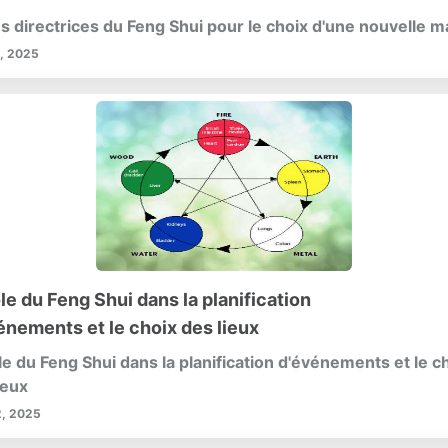
isez le rangement des chaussures avec des techniques
vantes pour une expérience sans encombrement. Mettez
s directrices du Feng Shui pour le choix d'une nouvelle m
 une stratégie de rotation saisonnière pour garder votr
, 2025
rd frais et pertinent toute l'année. Ne négligez pas l'espa
ère la porte, qui peut offrir des opportunités de stockage
euses. Enfin, apprenez à entretenir votre placard organi
une routine cohérente qui empêche le désordre de reven
utionnez l'organisation de votre placard et profitez d'un 
effort à vos styles préférés.
le du Feng Shui dans la planification
énements et le choix des lieux
le du Feng Shui dans la planification d'événements et le c
ieux
, 2025