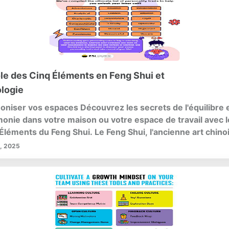
ôle des Cinq Éléments en Feng Shui et
ologie
niser vos espaces Découvrez les secrets de l'équilibre 
monie dans votre maison ou votre espace de travail avec l
Éléments du Feng Shui. Le Feng Shui, l'ancienne art chino
ment, met l'accent sur le flux harmonieux de l'énergie (Qi
, 2025
érieur des espaces.