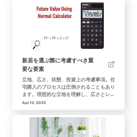
活用まで、雰囲気を高め、ウェルビーイン
グを促進し、調和のとれた生活環境を作る
ための戦略を学びます。---このガイドで
は、小さなアパートにおけるエネルギーの
流れの重要な側面を探り、快適さと効率を
最大化する方法に焦点を当てます。エネル
ギーの動態を理解する重要性、色や照明の
役割、効果的な家具配置について学びま
新居を選ぶ際に考慮すべき重
す。また、自然の要素、技術、パーソナラ
要な要素
イズが温かく招かれる空間を作る上での重
要性も強調します。整理整頓とレイアウト
立地、広さ、状態、投資上の考慮事項。住
の最適化が光と動きを高める方法や、落ち
宅購入のプロセスは圧倒されることもあり
着いたカラーパレットと意図的な装飾の選
ます。理想的な立地を理解し、広さとレイ
択が前向きな雰囲気を促進する方法を発見
アウトを評価し、物件の状態と将来の投資
Apr 13, 2025
してください。これらの戦略を実施するこ
可能性を評価する際には、慎重な判断が必
とで、調和のとれた活気あふれる環境での
要です。
生活体験を向上させましょう。