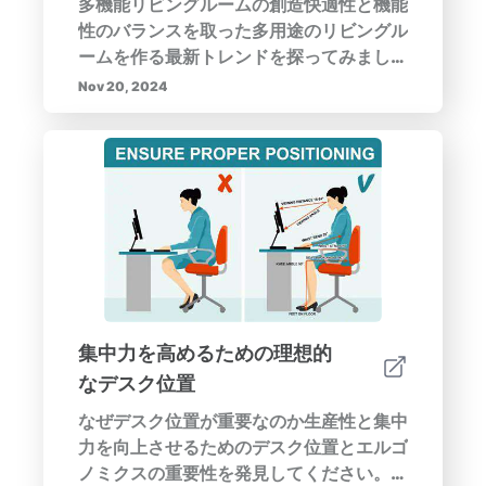
多機能リビングルームの創造快適性と機能
性のバランスを取った多用途のリビングル
ームを作る最新トレンドを探ってみましょ
う。この包括的なガイドでは、多機能スペ
Nov 20, 2024
ースについて詳しく説明し、デザイン戦
略、テクノロジーの統合、そして美的魅力
を高める手法を強調します。適応可能な家
具、スマートホームデバイス、効果的なゾ
ーニングを活用して、リビングエリアをリ
ラックス、仕事、そしてつながりのハブへ
と変革する方法を学びます。個人的なタッ
チと効率的な収納ソリューションで心地よ
い雰囲気を作るためのヒントを見つけ、家
族の変化するニーズに応じてリビングルー
集中力を高めるための理想的
ムが進化するようにします。スタイルを反
なデスク位置
映し、あらゆる活動の快適さと生産性を促
進する空間を構築しましょう。
なぜデスク位置が重要なのか生産性と集中
力を向上させるためのデスク位置とエルゴ
ノミクスの重要性を発見してください。適