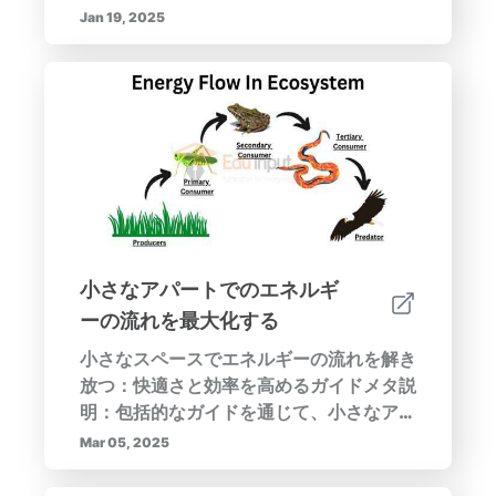
切に整列された作業スペースは、不快感を
Jan 19, 2025
軽減し、姿勢を改善し、気を散らすものを
避けることで、業務の成果を向上させるこ
とができます。デスクの高さ、モニターの
配置、作業スペースの整理などの要素が、
身体的な快適さだけでなく、精神的な明確
さにも影響を与えることを学びましょう。
この記事では、整理された作業スペースの
心理的影響、人間工学的アクセサリーの利
点、成功に向けた環境作りのためのヒント
を探ります。長期的な健康と最大の生産性
小さなアパートでのエネルギ
のために、今日あなたの作業空間を変革し
ーの流れを最大化する
ましょう！
小さなスペースでエネルギーの流れを解き
放つ：快適さと効率を高めるガイドメタ説
明：包括的なガイドを通じて、小さなアパ
ートでエネルギーの流れを最適化する方法
Mar 05, 2025
を発見してください。整理整頓やレイアウ
トの最適化から、自然光や落ち着いた色の