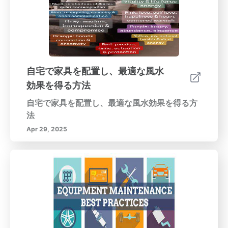
す。 5. フロアミラー: 機能的でエレガントであ
り、広々とした感覚を与え、目を引くデコレー
ションとなります。 6. ミラー付き家具: 実用的
でスタイリッシュなタッチを提供し、良いエネ
ルギーの流れを保つことができます; 空間が支
配的にならないようにしてください。鏡の戦略
自宅で家具を配置し、最適な風水
を最適化するためにリビングルームでの平穏を
効果を得る方法
創出するために、定期的に鏡の配置を評価し調
整してください。風水の原則を取り入れ、鏡が
自宅で家具を配置し、最適な風水効果を得る方
ポジティブなイメージを反射し、使用において
法
バランスの取れたアプローチを維持することを
Apr 29, 2025
確認してください。考え抜かれたデザインの空
間は幸福感を促進し、あなたの生活空間を平和
と社交的な喜びの聖域にすることができます。
美しさとポジティブさを反射する鏡を戦略的に
配置することで、風水の力を活用し、あなたの
生活空間を調和のあるリトリートに変える方法
をもっと発見してください。