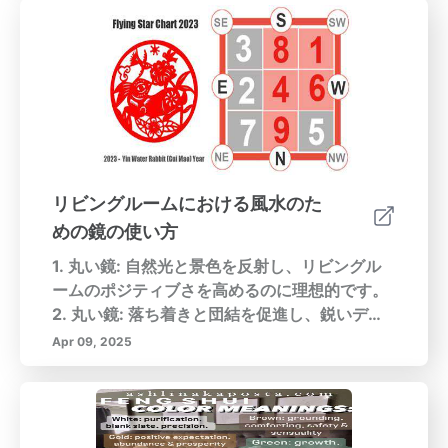
なアプリやオンラインリソースにサポートされ
ラゴン、笑う仏、金運猫などの強力なシンボル
ています。一般的な挑戦を克服するマインドフ
の重要性から、クリスタルや植物の変革的な特
ルネス瞑想を始める際に直面する典型的な障害
性まで、これらの装飾品を戦略的に選び、配置
を解決し、集中力の欠如や実践についての誤解
して、あなたの生活にポジティブさを高める方
を含んで、思いやりと忍耐をもってマインドフ
法を学びましょう。エネルギーの流れを支配す
ルネスに取り組む手助けをします。色で感情的
る基本的な原則と要素を理解して、風水を家庭
な認識を高めるマインドフルネスや風水におけ
に取り入れる技術をマスターしてください。装
る色の重要性を探求し、特に赤の活力を与え、
飾品の選択における色と素材の重要性を探るこ
心を落ち着かせる効果が感情的な認識やコミュ
とで、バグアマップを用いて最適な結果のため
リビングルームにおける風水のた
ニティ感覚を促進するために効果的に使用され
にスペースを調整する方法を発見します。整理
めの鏡の使い方
ることができます。今日、メンタルクリアネス
された環境を維持して、風水の装飾品の利益を
と感情的健康を向上させるためにマインドフル
最大限に活用し、定期的にそれらを浄化してエ
1. 丸い鏡: 自然光と景色を反射し、リビングル
ネス運動に参加してください！技術だけでな
ネルギーが活力を保つようにしてください。あ
ームのポジティブさを高めるのに理想的です。
く、より健康で、より現実的な自分を育むライ
なたの空間を調和と栄えの聖域に変え、健康で
2. 丸い鏡: 落ち着きと団結を促進し、鋭いデザ
フスタイルの選択を受け入れましょう。
繁栄したライフスタイルを促進しましょう。今
インを和らげ、安らぎをもたらします。 3. 四角
Apr 09, 2025
日、風水装飾の世界を探探し始めて、家にバラ
および長方形の鏡: 安定性と基盤を象徴し、柔
ンスのとれた雰囲気を作り始めましょう！
らかい装飾とのバランスを完璧に取ることがで
きます。 4. ビンテージミラー: キャラクターと
魅力を加え、部屋全体のエネルギーに寄与しま