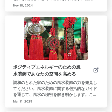
ながら、現在の瞬間に生きることを奨励しま
Nov 18, 2024
す。この包括的なガイドでは、マインドフルネ
ス瞑想の基本、メンタルヘルスに対する数々の
利点、日常生活にマインドフルネスを取り入れ
る実用的な方法を探ります。マインドフルネス
瞑想を理解する現在に注意を集中し、ストレス
を減少させ、精神的な健康を向上させるための
マインドフルネス瞑想の核心原則に深く掘り下
げます。呼吸の意識やマインドフル観察などの
技術を探求し、平和と明瞭さを育てます。メン
タルヘルスへの利点マインドフルネス瞑想が不
ポジティブエネルギーのための風
安、うつ病、慢性疼痛の症状をどのように軽減
水装飾であなたの空間を高める
できるかを明らかにし、感情的な回復力を促進
し、人生の挑戦に対するバランスの取れた視点
調和のとれた家のための風水装飾の力を発見し
を提供します。日常生活への実用的な統合マイ
てください。風水装飾に関する包括的なガイド
ンドフルネスを日常のルーチンに取り入れる簡
を通じて、風水の秘密を解き明かします。この
単な方法を学び、マインドフルブリージングや
古代中国の実践の原則を掘り下げ、私たちの環
Mar 11, 2025
日常活動に瞑想を組み入れることができる多様
境と幸福との深い関連性を強調します。風水ド