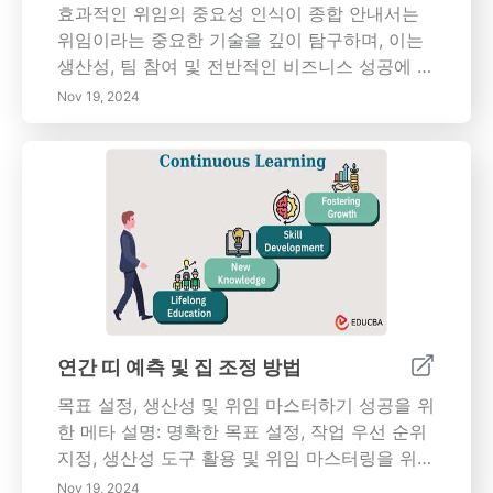
효과적인 위임의 중요성 인식이 종합 안내서는
위임이라는 중요한 기술을 깊이 탐구하며, 이는
생산성, 팀 참여 및 전반적인 비즈니스 성공에 미
치는 중대한 영향을 강조합니다. 직원의 소속감
Nov 19, 2024
과 자신감을 증진하는 것을 포함하여 효과적인
위임의 이점을 발견하십시오. 위임에 적합한 작
업을 식별하고 각 과제에 맞는 팀원을 선택하며
기대를 명확히 전달하는 방법을 배우십시오. 위
임의 장벽을 극복하기 위한 전략과 팀 성과를 향
상시키기 위해 진행 상황을 모니터링하고 건설
적인 피드백을 제공하는 것의 중요성을 탐구하
십시오. 이 기사에서는 위임 과정에서 반성의 필
요성과 학습한 교훈을 구현하여 지속적인 개선
을 촉진하는 방법을 강조합니다. 조직 내에서 효
연간 띠 예측 및 집 조정 방법
율성과 협력적인 성공을 추진하기 위해 필수적
목표 설정, 생산성 및 위임 마스터하기 성공을 위
인 위임 전략으로 자신을 준비하십시오.
한 메타 설명: 명확한 목표 설정, 작업 우선 순위
지정, 생산성 도구 활용 및 위임 마스터링을 위한
주요 전략을 알아보세요. 휴식과 지속적인 학습
Nov 19, 2024