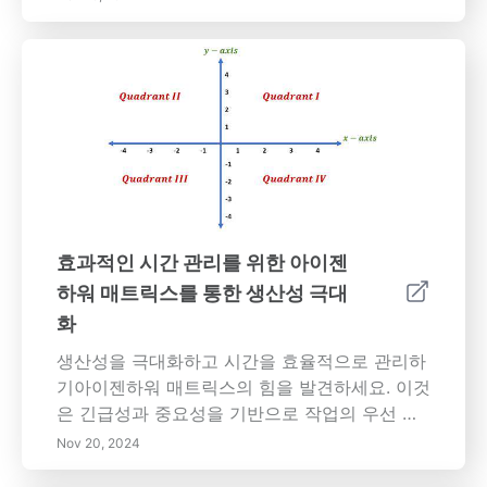
이 개인 성장과 효율성 향상으로 이어지는 방법
을 알아보세요. 실행 가능한 통찰력을 통해 작업
및 생활에 대한 접근 방식을 변화시키세요! 콘텐
츠 개요: 이 종합 가이드는 개인적 및 직업적 발
전을 위한 명확한 목표와 우선 사항을 설정하는
것의 중요성을 탐구합니다. 잘 정의된 목표가 어
떻게 동기 부여와 책임을 제공할 수 있는지 이해
하고 에이젠하워 매트릭스와 같은 도구를 사용
하여 이를 우선순위화하는 효과적인 전략을 배
우세요. 효율성을 높이고 협업을 간소화하며 빠
효과적인 시간 관리를 위한 아이젠
르게 변화하는 환경에서 스트레스를 줄일 수 있
하워 매트릭스를 통한 생산성 극대
는 필수 생산성 도구를 발견하세요. 작업 관리 애
화
플리케이션부터 시간 추적 소프트웨어까지, 귀하
의 필요에 맞는 최고의 도구를 찾고 이를 일상에
생산성을 극대화하고 시간을 효율적으로 관리하
통합하는 방법을 배워보세요. 팀 역학을 최적화
기아이젠하워 매트릭스의 힘을 발견하세요. 이것
하고 시간 관리를 향상시키려는 리더에게 필수
은 긴급성과 중요성을 기반으로 작업의 우선 순
적인 기술인 효과적인 위임의 비밀을 열어보세
위를 정하는 데 도움을 주기 위해 설계된 변혁적
Nov 20, 2024
요. 일반적인 함정을 이해하고 팀을 권한 부여하
인 시간 관리 도구입니다. 전 미국 대통령 드와이