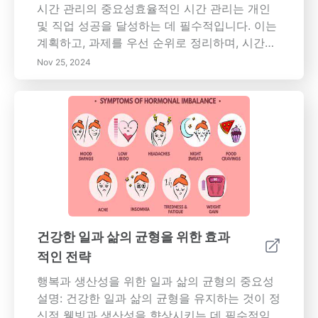
시간 관리의 중요성효율적인 시간 관리는 개인
및 직업 성공을 달성하는 데 필수적입니다. 이는
계획하고, 과제를 우선 순위로 정리하며, 시간을
활용하는 방법에 대한 의식적인 통제를 행사하
Nov 25, 2024
는 것을 포함합니다. 이러한 구조화된 접근 방식
은 생산성을 높일 뿐만 아니라 스트레스를 줄여
주며, 삶의 다양한 측면을 균형 있게 유지하는 데
도움을 줍니다. 시간 관리의 주요 이점시간 관리
를 마스터하면 생산성이 증가하고 스트레스 관
리가 개선되며 워크라이프 밸런스가 개선됩니다.
일정 조직 및 아이젠하워 매트릭스와 같은 전략
을 사용하여 명확한 목표를 설정함으로써 진정
으로 중요한 것에 집중하고 의사 결정 능력을 향
상시킬 수 있습니다. 효과적인 시간 관리 전략1.
건강한 일과 삶의 균형을 위한 효과
명확한 목표 설정: SMART 프레임워크를 이용해
적인 전략
구체적이고 측정 가능하며, 달성 가능하고 관련
있으며, 시간 제한이 있는 목표를 정의하세요. 2.
행복과 생산성을 위한 일과 삶의 균형의 중요성
과제 우선 순위 정하기: 아이젠하워 매트릭스를
설명: 건강한 일과 삶의 균형을 유지하는 것이 정
사용하여 과제를 긴급성 및 중요성별로 분류하
신적 웰빙과 생산성을 향상시키는 데 필수적임