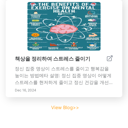
루틴 설정, 팀과 연결하기 위한 기술 활용과 같은
생산성 향상을 위한 효과적인 전략을 발견하십
시오. 원격 환경에서 커뮤니케이션을 유지하고
팀 정신을 조성하는 방법과 건강한 일과 삶의 균
형을 달성하기 위한 팁을 배웁니다. 우리의 통찰
력에는 최적의 홈 오피스 설정, 시간 관리 기술
채택 및 협업 도구 활용이 포함됩니다. 귀하의 웰
빙과 생산성에 우선순위를 두면서 만족스러운
원격 근무 라이프스타일을 받아들이십시오.
책상을 정리하여 스트레스 줄이기
정신 집중 명상이 스트레스를 줄이고 행복감을
높이는 방법메타 설명: 정신 집중 명상이 어떻게
스트레스를 현저하게 줄이고 정신 건강을 개선
하는지 알아보세요. 집중력, 창의성 및 전반적인
Dec 16, 2024
행복감을 높이기 위해 일상 생활에 정신 집중을
통합하기 위한 실용적인 단계를 배우십시오. 오
View Blog>>
늘 더 차분하고 중심 잡힌 삶으로의 여정을 시작
하세요!---정신 집중 명상은 현재 순간에 대한 인
식과 수용에 중점을 둔 실천으로 스트레스 감소