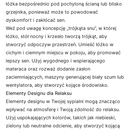
łóżka bezpośrednio pod pochyloną ścianą lub blisko
grzejnika, ponieważ może to powodować
dyskomfort i zakłócać sen.
Weź pod uwagę koncepcję „trójkąta snu”, w której
łóżko, stół nocny i krzesło tworzą trójkąt, aby
stworzyć odpoczyw przestrzeń. Umieść łóżko w
cichym i ciemnym miejscu w pokoju, aby promować
lepszy sen. Użyj wygodnego i wspierającego
materaca oraz rozważ dodanie zasłon
zaciemniających, maszyny generującej biały szum lub
wentylatora, aby stworzyć kojące środowisko.
Elementy Designu dla Relaksu
Elementy designu w Twojej sypialni mogą znacząco
wpływać na atmosferę i Twoją zdolność do relaksu.
Użyj uspokajających kolorów, takich jak niebieski,
zielony lub neutralne odcienie, aby stworzyć kojącą