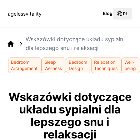
agelessvitality
Blog
PL
Wskazówki dotyczące układu sypialni
dla lepszego snu i relaksacji
Home
Bedroom
Sleep
Bedroom
Relaxation
Well-
Arrangement
Wellness
Design
Techniques
being
Wskazówki dotyczące
układu sypialni dla
lepszego snu i
relaksacji