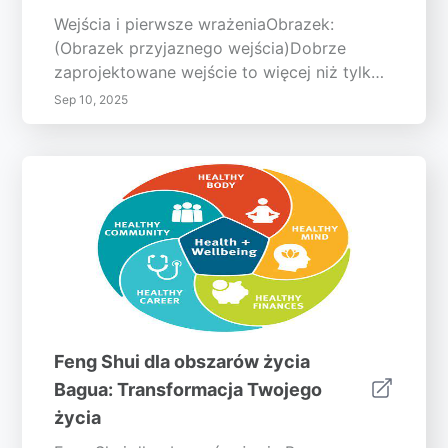
Wejścia i pierwsze wrażeniaObrazek:
(Obrazek przyjaznego wejścia)Dobrze
zaprojektowane wejście to więcej niż tylko
przejście; to wejście do harmonijnej i
Sep 10, 2025
przyjaznej przestrzeni. Pierwsze wrażenie
ma znaczenie, a przyjazne
Feng Shui dla obszarów życia
Bagua: Transformacja Twojego
życia