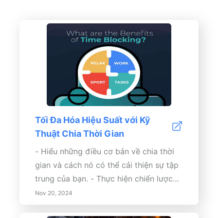
Tối Đa Hóa Hiệu Suất với Kỹ
Thuật Chia Thời Gian
- Hiểu những điều cơ bản về chia thời
gian và cách nó có thể cải thiện sự tập
trung của bạn. - Thực hiện chiến lược
chia thời gian hiệu quả phù hợp với thói
Nov 20, 2024
quen của bạn. - Khám phá các công cụ