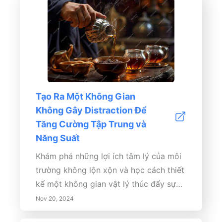
và kỹ thuật để tối đa hóa năng suất của
bạn. - Học cách điều chỉnh lịch trình
của bạn một cách linh hoạt để vượt qua
những thách thức. Hãy đón nhận cách
tiếp cận có cấu trúc của việc chia thời
gian và biến đổi thói quen hàng ngày
của bạn ngay hôm nay!
Tạo Ra Một Không Gian
Không Gây Distraction Để
Tăng Cường Tập Trung và
Năng Suất
Khám phá những lợi ích tâm lý của môi
trường không lộn xộn và học cách thiết
kế một không gian vật lý thúc đẩy sự
tập trung. Hướng dẫn toàn diện này
Nov 20, 2024
khám phá tầm quan trọng của thiết kế