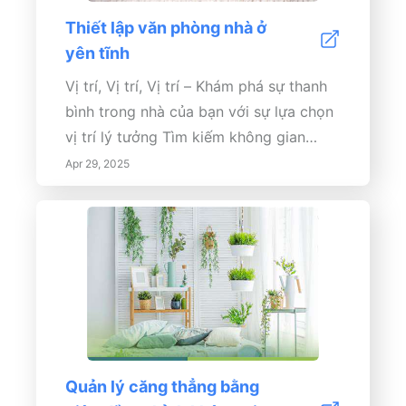
Thiết lập văn phòng nhà ở
yên tĩnh
Vị trí, Vị trí, Vị trí – Khám phá sự thanh
bình trong nhà của bạn với sự lựa chọn
vị trí lý tưởng Tìm kiếm không gian
hoàn hảo để thư giãn là rất cần thiết để
Apr 29, 2025
tạo ra một môi trường nhà ở yên tĩnh.
Điều này không chỉ liên quan đến thẩm
mỹ mà còn liên quan đến việc tối ưu
hóa không gian...
Quản lý căng thẳng bằng