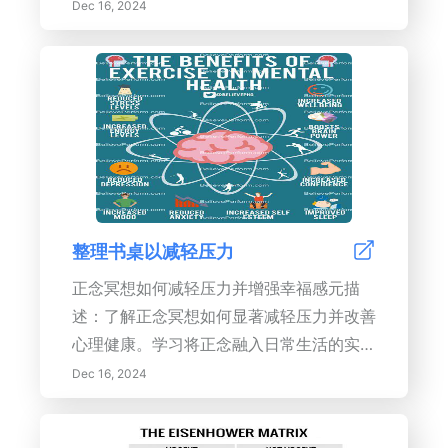
及练习正念和冥想来提高你的幸福感。揭示
Dec 16, 2024
身体活动作为一种天然减压方法的好处，并
寻找建立健康界限和维持平衡生活方式的方
法。从优先考虑营养到探索新的爱好和建立
支持网络，本资源提供了克服压力和提高情
绪韧性的可行策略。通过我们为您量身定制
的专家见解，转变您对压力的看法，以实现
更健康、更充实的生活。
整理书桌以减轻压力
正念冥想如何减轻压力并增强幸福感元描
述：了解正念冥想如何显著减轻压力并改善
心理健康。学习将正念融入日常生活的实用
步骤，以增强专注力、创造力和整体幸福
Dec 16, 2024
感。今天就开始你向更平静、更专注生活的
旅程吧！---正念冥想是一种以当下的意识