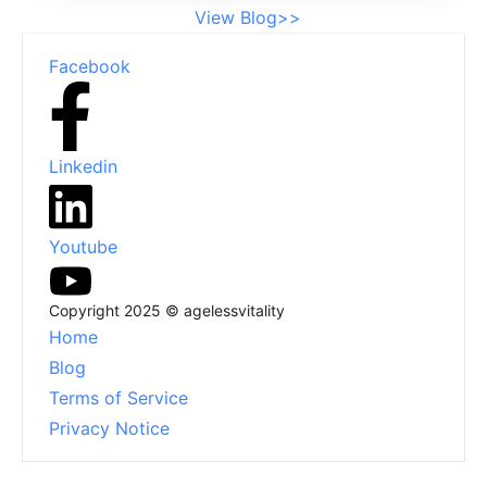
动清洁在风水中至关重要，因为杂物会妨碍
View Blog>>
能量流动。装饰性碗具有多重功能——不仅
Footer
是美学物件，还是您家中能量的增强器。定
Facebook
期整理和清洁这些碗对于维持一个促进清
晰、创造力和积极能量的环境至关重要。结
论综上所述，装饰碗的材料、颜色和位置直
Linkedin
接影响您空间中的能量流动。通过选择合适
的特性并保持清洁，您可以培养一个和谐的
环境，以支持您的生活方式和个人成长。今
Youtube
天就通过有意识地将这些美丽而实用的元素
融入您的装饰中，来改变您的家。探索我们
Copyright 2025 © agelessvitality
的其他资源以获得更多如何通过有效的风水
Home
实践优化空间的技巧！
Blog
Terms of Service
Privacy Notice