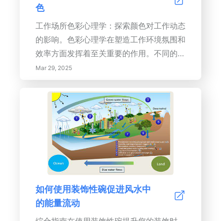
色
引力并定义空间。</li> <li><strong>将色
彩与装饰和家具相结合：</strong>找到除
工作场所色彩心理学：探索颜色对工作动态
了油漆之外添加色彩的方法。</li></ul>
的影响。色彩心理学在塑造工作环境氛围和
<p><strong>关键词：</strong>色彩心
效率方面发挥着至关重要的作用。不同的色
理学、室内设计、色彩组合、家居装饰、配
调会影响工作场所的氛围。
Mar 29, 2025
色方案、调色板、装饰、家具、油漆颜色、
色彩的情感影响</p>
如何使用装饰性碗促进风水中
的能量流动