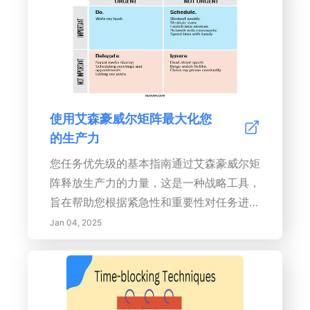
和接纳为中心的实践，已显示出在减轻压力
和情绪调节方面的显著好处。本综合指南探
讨了正念背后的科学，并提供了开始冥想之
旅的实用步骤。从创建一个宁静的冥想空间
到将正念融入日常任务，了解这种变革性的
实践如何增强整体心理健康，提高注意力，
使用艾森豪威尔矩阵最大化您
并培养韧性思维。探索正念的长期益处、潜
的生产力
在挑战以及克服这些挑战的技巧，确保你踏
上自我发现与宁静的旅程。无论你是冥想的
您任务优先级的基本指南通过艾森豪威尔矩
新手，还是想加深自己的实践，本指南都为
阵释放生产力的力量，这是一种战略工具，
你提供在生活各个方面培养正念的必备工
旨在帮助您根据紧急性和重要性对任务进行
具。
优先排序。该矩阵将任务分为四个不同的象
Jan 04, 2025
限，使您能够专注于真正重要的事情。了解
象限- 第一象限：紧急且重要 - 需要立即关
注的任务，例如关键客户电子邮件。- 第二
象限：重要但不紧急 - 长期成功的必要任