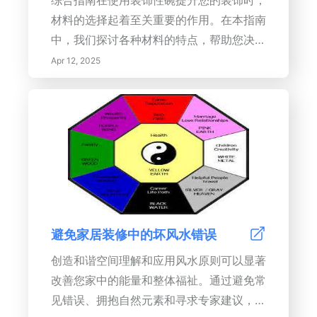
综合指南在使用装饰性碗提升您的装饰时，
材料的选择起着至关重要的作用。在本指南
中，我们探讨各种材料的特点，帮助您决定
哪些适合您的美学需求，同时促进根据风水
Apr 12, 2025
的积极能量流动。理解材料特性选择玻璃、
陶瓷、木材或金属等材料时，需考虑耐用
性、重量和美观性。玻璃和陶瓷碗提供精致
的美感，但需要小心处理，而木材和金属则
提供坚固性和多功能性。了解每种材料如何
与风水原则相符是至关重要的，例如，玻璃
碗促进积极的能量流动，而木碗象征稳定和
扎根。选择合适的饰面和颜色碗的饰面——
避免家居装修中的坏风水错误
哑光或光亮——可以显着影响它们在您的空
间内反射光线和能量的方式。颜色应与风水
创造和谐空间理解和应用风水原则可以显著
八卦图对齐，以增强预期的能量。例如，鲜
改善您家中的能量和整体福祉。通过避免常
艳的红色可以振奋空间，而柔和的蓝色则可
见错误、拥抱自然元素和寻求专家建议，您