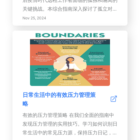
后疫情时代远程工作者面临的孤独和隔离的
动。- 提升专注力：致力于重要的长期目
关键挑战。本综合指南深入探讨了孤立对心
标，减少压力，避免职业倦怠。- 主动时间
理健康的影响，提供了通过定期检查、虚拟
Nov 25, 2024
管理：从被动转变为主动心态，更智能地安
团队建设活动以及利用技术建立联系来对抗
排日程并更好地分配资源。拥抱艾森豪威尔
孤独的有效策略。了解促进心理健康意识和
矩阵，以简化您的工作流程，提高生产力，
发展健康的工作与生活平衡的重要性。发现
并将您的日常行动与长期目标对齐。
创建专用工作空间、建立常规和利用提高工
作效率的工具的实用技巧，同时管理家庭环
境中的干扰。该资源专注于开放沟通和员工
福祉，旨在帮助组织培养支持性的远程工作
文化，确保团队凝聚力加强和整体表现提
日常生活中的有效压力管理策
升。
略
有效的压力管理策略 在我们全面的指南中
发现压力管理的实用技巧。学习如何识别日
常生活中的常见压力源，保持压力日记，以