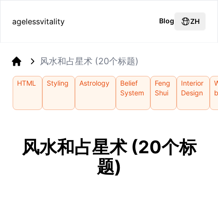
agelessvitality
Blog
ZH
风水和占星术 (20个标题)
Home
HTML
Styling
Astrology
Belief
Feng
Interior
W
System
Shui
Design
b
风水和占星术 (20个标
题)