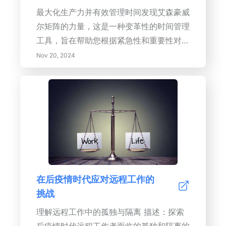
它们融入您的日常生活。 揭开有效委托的
最大化生产力并有效管理时间发现艾森豪威
秘密，这是领导者优化团队动态和提高时间
尔矩阵的力量，这是一种变革性的时间管理
管理的重要技能。了解常见陷阱并学习成功
工具，旨在帮助您根据紧急性和重要性对任
委托的策略，使您的团队更具权能，同时提
务进行优先排序。该矩阵由前美国总统德怀
Nov 20, 2024
高整体生产力。 探索在日常工作中休息和
特·D·艾森豪威尔开发，提供了一个清晰的
融入休闲以改善心理和身体健康的重要性。
框架，以增强决策能力和生产力。您将学习
发现如何创造一个有利于休息的环境，增强
到：- 理解四个象限：学习如何将任务分为
放松和恢复。 最后，接受持续学习和适应
四个不同的象限：紧急且重要、重要但不紧
作为个人成长的手段。创建一个支持性的家
急、紧急但不重要以及既不紧急也不重
庭环境，激发创造力，促进终身学习，帮助
要。- 艾森豪威尔矩阵的好处：揭示这种工
您以韧性和适应力应对生活的挑战。 关键
具如何明确优先事项，减少负担，促进主动
词：目标设定、生产力工具、时间管理、委
规划，并最终改善工作与生活的平衡。- 实
在后疫情时代应对远程工作的
托策略、工作与生活平衡、持续学习、个人
施步骤：获得关于列出任务、评估任务的紧
挑战
成长。
急性和重要性的实用技巧，并有效管理您的
时间。主要好处：- 改善任务优先级：区分
理解远程工作中的孤独与隔离 描述：探索
重要和不重要的事项，确保专注于高价值活