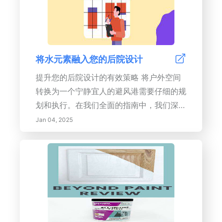
务，如技能发展。- 第三象限：紧急但不重
要 - 需要关注但对您的目标贡献不大的干
扰。- 第四象限：既不紧急也不重要 - 使您
的日程变得混乱并浪费时间的活动。如何实
将水元素融入您的后院设计
施矩阵要有效地使用艾森豪威尔矩阵：1. 列
出您的任务并将其分类到四个象限中。2.
提升您的后院设计的有效策略 将户外空间
首先关注第一象限的任务。3. 每周为第二
转换为一个宁静宜人的避风港需要仔细的规
象限的任务分配特定时间。4. 定期更新您
划和执行。在我们全面的指南中，我们深入
的矩阵以适应不断变化的优先级。使用艾森
探讨了有效的技术，比如艾森豪威尔矩阵用
Jan 04, 2025
豪威尔矩阵的好处使用艾森豪威尔矩阵可以
于任务优先级划分，SMART目标用于明确
帮助您最小化干扰并增强专注力，从而改善
和可测量的目标，以及时间块方法以提升生
时间管理并减少压力。通过不断评估您的任
产力。了解如何融入水景，不仅美化您的空
务，您培养了成长心态和更加结构化的实现
间，还能创造宜人的氛围并支持当地生态系
目标的方法。今天就通过掌握艾森豪威尔矩
统。学习通过设计一个平静的环境和实施促
阵来提升您的生产力！
进放松的战略布局来减少干扰。最后，我们
强调反思和适应在您的后院设计过程中的重