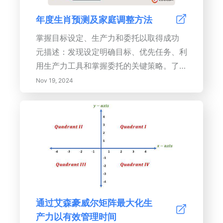
年度生肖预测及家庭调整方法
掌握目标设定、生产力和委托以取得成功
元描述：发现设定明确目标、优先任务、利
用生产力工具和掌握委托的关键策略。了解
休息和持续学习如何促进个人成长和提高效
Nov 19, 2024
率。通过可行的洞见，转变您对工作和生活
的 approach！ 内容概述：在本综合指南
中，我们探讨了设定明确目标和优先事项对
个人和职业发展的关键重要性。了解如何通
过明确的目标提供动力和责任，并学习如何
使用艾森豪威尔矩阵等工具有效优先配置这
些目标。 发现增强效率、简化协作和减少
压力的必要生产力工具，在快节奏的环境
通过艾森豪威尔矩阵最大化生
中，从任务管理应用程序到时间跟踪软件，
产力以有效管理时间
找到适合您需求的最佳工具，并了解如何将