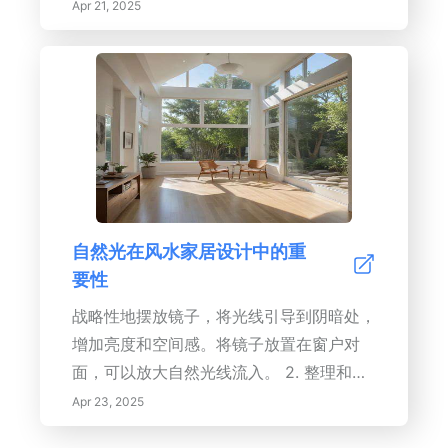
增强宁静。理解风水中的色彩心理色彩心理
可以创造一个支持您生活方式的宁静和积极
Apr 21, 2025
在风水中至关重要，因为特定颜色可以刺激
的环境。带着自信开始您的家居装修之旅，
或平静您环境中的能量水平。暖色如红色和
您将创造出一个散发和谐与良好能量的空
橙色可以激发活力，适合活跃的空间，而冷
间！
色如蓝色和绿色则可促进放松，适合卧室或
冥想空间。最佳摆放实践理解气流对于战略
性地摆放装饰碗至关重要。将碗放在能视觉
上捕捉能量的地方——如入口处或餐桌上
——可以增强它们的积极效果。保持碗内装
自然光在风水家居设计中的重
有富有意义的物品，如水果、石头或其他重
要性
要象征，可以进一步增强积极能量。将象征
性物品融入您的碗中象征性物品会大大影响
战略性地摆放镜子，将光线引导到阴暗处，
您装饰性碗内的能量。像玫瑰石英这样的水
增加亮度和空间感。将镜子放置在窗户对
晶与特定频率共振，促进爱与平静，丰富您
面，可以放大自然光线流入。 2. 整理和色
空间的能量。定期更换这些物品以维持活力
彩选择：保持空间整洁
Apr 23, 2025
的能量流动。维护清洁以维持持续的能量流