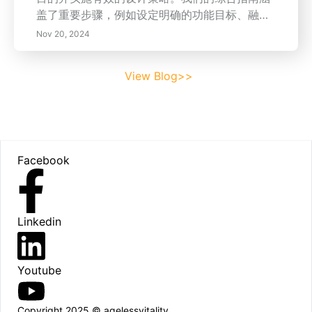
盖了重要步骤，例如设定明确的功能目标、融入
自然元素以及通过家具摆放实现平衡。了解艾森
Nov 20, 2024
豪威尔矩阵以有效优先考虑空间内的任务，并发
现时间区块的好处以提升生产力。探索减少干扰
View Blog>>
的方法，利用科技为您的智能家居体验，补充您
的风水原则。定期检查和调整您的空间，确保它
保持与您的生活方式一致的宁静避风港。深入了
解创造一个促进福祉、联结和平衡的客厅的技巧
Footer
和小贴士——您家的心脏期待着转变！
Facebook
Linkedin
Youtube
Copyright 2025 © agelessvitality