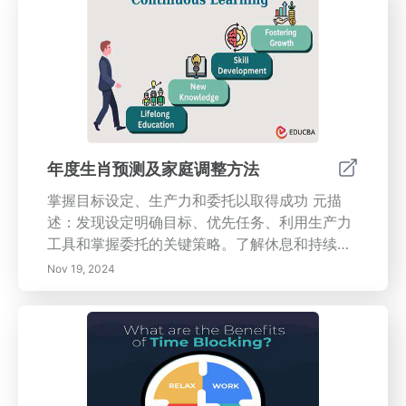
障碍的策略以及监控进展和提供建设性反馈以提
升团队表现的重要性。本文还强调反思在委托过
程中的必要性，以及如何实施所学经验以促进持
续改进。为自己配备基本的委托策略，以推动您
组织中的效率和协作成功。
年度生肖预测及家庭调整方法
掌握目标设定、生产力和委托以取得成功 元描
述：发现设定明确目标、优先任务、利用生产力
工具和掌握委托的关键策略。了解休息和持续学
习如何促进个人成长和提高效率。通过可行的洞
Nov 19, 2024
见，转变您对工作和生活的 approach！ 内容概
述：在本综合指南中，我们探讨了设定明确目标
和优先事项对个人和职业发展的关键重要性。了
解如何通过明确的目标提供动力和责任，并学习
如何使用艾森豪威尔矩阵等工具有效优先配置这
些目标。 发现增强效率、简化协作和减少压力的