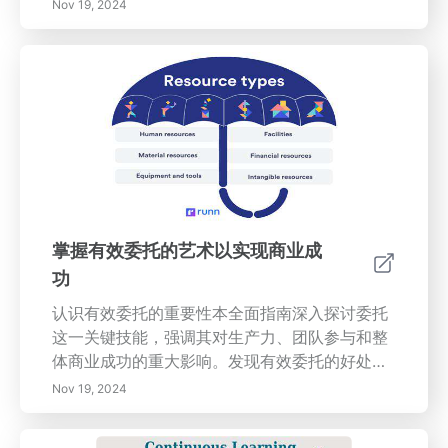
间管理等挑战。发现这些工具提供的多种功能，
Nov 19, 2024
从项目管理到精简沟通，增强团队成员间的协
作。了解使用生产力工具的好处，包括改善时间
管理、提高专注力、更好的目标设定和任务自动
化。掌握选择合适的生产力工具的见解，以适应
您的特定需求和目标，确保您在任何工作环境中
都能高效且有效。
掌握有效委托的艺术以实现商业成
功
认识有效委托的重要性本全面指南深入探讨委托
这一关键技能，强调其对生产力、团队参与和整
体商业成功的重大影响。发现有效委托的好处，
包括培养员工的责任感和增强他们的信心。学习
Nov 19, 2024
如何识别适合委托的任务，为每个任务选择合适
的团队成员，并清楚地传达期望。探索克服委托