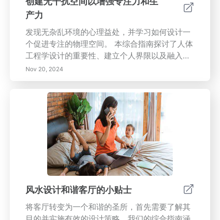
创建无干扰空间以增强专注力和生
产力
发现无杂乱环境的心理益处，并学习如何设计一
个促进专注的物理空间。 本综合指南探讨了人体
工程学设计的重要性、建立个人界限以及融入仪
式以增强专注力。 找到实用技巧，以创建一个量
Nov 20, 2024
身定制的工作空间，最小化干扰，并通过深思熟
虑的组织和正念实践来维持生产力。 今天就将您
的工作环境转变为生产力和心智清晰的避风港！
风水设计和谐客厅的小贴士
将客厅转变为一个和谐的圣所，首先需要了解其
目的并实施有效的设计策略。我们的综合指南涵