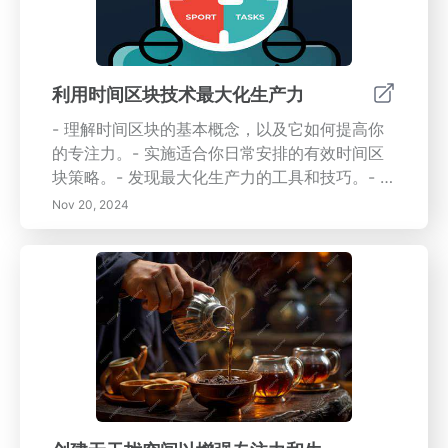
必要生产力工具，在快节奏的环境中，从任务管
理应用程序到时间跟踪软件，找到适合您需求的
最佳工具，并了解如何将它们融入您的日常生
活。 揭开有效委托的秘密，这是领导者优化团队
利用时间区块技术最大化生产力
动态和提高时间管理的重要技能。了解常见陷阱
- 理解时间区块的基本概念，以及它如何提高你
并学习成功委托的策略，使您的团队更具权能，
的专注力。- 实施适合你日常安排的有效时间区
同时提高整体生产力。 探索在日常工作中休息和
块策略。- 发现最大化生产力的工具和技巧。- 学
融入休闲以改善心理和身体健康的重要性。发现
会灵活调整你的日程以克服挑战。拥抱时间区块
如何创造一个有利于休息的环境，增强放松和恢
Nov 20, 2024
的结构化方法，立即改变你的日常安排！
复。 最后，接受持续学习和适应作为个人成长的
手段。创建一个支持性的家庭环境，激发创造
力，促进终身学习，帮助您以韧性和适应力应对
生活的挑战。 关键词：目标设定、生产力工具、
时间管理、委托策略、工作与生活平衡、持续学
习、个人成长。