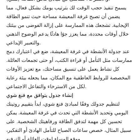
يسمح تنفيذ حجب الوقت لك بترتيب يومك بشكل فعال، مما
يضمن أن تصبح غرفة المعيشة مساحة حيث تنمو الطاقة
الإيجابية. تشجعك هذه الممارسة على إزالة الفوضى من بيئتك
خلال أوقات محددة، مما يعزز جوًا هادئًا يدعم الوضوح الذهني
والتعبير الإبداعي.
عند جدولة الأنشطة في غرفة المعيشة، ضع في اعتبارك دمج
ممارسات مثل التأمل أو قراءة الكتب، أو حتى تجمعات العائلة.
كل نشاط يعمل على تنسيق مساحتك، مع تعزيز الأوقات
المخصصة للروابط العاطفية مع المكان، مما يجعله بيئة رعاية
لكل من الاسترخاء والتفاعل الاجتماعي.
إنشاء جدول يتوافق مع فنغ شوي
لتنظيم جدولك وفقًا لمبادئ فنغ شوي، ابدأ بتقييم روتينك
اليومي وتحديد الأنشطة التي تحدث في غرفة المعيشة. يمكن
تحسين كل مهمة لتدفق الطاقة ورفاهيتك الشخصية. على
سبيل المثال، خصص ساعات الصباح للتأمل الهادئ أو التفكير،
ووقع المساء لوقت العائلة أو الترفيه.