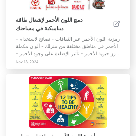
لإدماج اليقظة في كل جانب من جوانب يومك. ابدأ
رحلتك نحو وضوح عقلي أفضل وتوازن عاطفي
وصحة جسدية مع التأمل اليقظ اليوم!
دمج اللون الأحمر لإشعال طاقة
ديناميكية في مساحتك
- رمزية اللون الأحمر عبر الثقافات - نصائح لاستخدام
الأحمر في مناطق مختلفة من منزلك - ألوان مكملة
تعزز حيوية الأحمر - تأثير الإضاءة على وجود الأحمر -
أفكار عملية لدمج الأحمر من خلال الزخرفة اغمر
Nov 18, 2024
نفسك في عالم الأحمر واكتشف كيف يمكن أن يرفع
من جمالية تصميمك بينما يعزز الاتصال العاطفي
والطاقة.