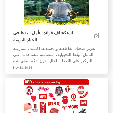
استكشاف فوائد التأمل اليقظ في
الحياة اليومية
تعزيز صحتك العاطفية والجسدية. اكتشف ممارسة
التأمل اليقظ التحويلية، المصممة لمساعدتك على
التركيز على اللحظة الحالية دون حكم. تنمّي هذه
الطريقة الشمولية الوعي العاطفي العالي والفوائد
Nov 18, 2024
الصحية الجسدية، بدءاً من تقليل التوتر والقلق إلى
تحسين النوم ووظيفة المناعة. استكشف المزايا
النفسية، بما في ذلك زيادة التركيز والمرونة العاطفية
والعلاقات المحسنة. تعلم تقنيات عملية لإدماج
اليقظة في حياتك اليومية، من تناول الطعام اليقظ
إلى تمارين التأمل. سواء كنت مبتدئًا أو ترغب في
توسيع ممارستك، يقدم دليلنا الشامل رؤى وأساليب