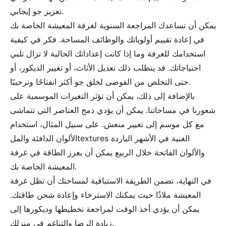
تعزيز جو إيجابي.
يمكن أن تساعدك المراجعة السنوية لغرفة المعيشة الخاصة بك
في إعادة تقييم أولوياتك والوظائف المساحة. فكر في كيفية
استخدامك للغرفة وما إذا كانت إعداداتك الحالية لا تزال تلبي
احتياجاتك. قد يتطلب ذلك تعديل الأثاث، أو تغيير الديكور، أو
حتى التخلص من الفوضى لخلق جو أكثر انفتاحًا وترحيبًا.
بالإضافة إلى ذلك، يمكن أن تؤثر التغيرات الموسمية على
شعورنا في مساحاتنا. يمكن أن يؤدي دمج العناصر التي تتماشى
مع كل موسم إلى تغيير منعش. على سبيل المثال، استخدام
الألوان الدافئة والملtextures الغنية في الأشهر الباردة
والألوان الفاتحة خلال الربيع يمكن أن يعزز الطاقة في غرفة
المعيشة الخاصة بك.
في النهاية، تضمن الطريقة الاستباقية لمساحتك أن تظل غرفة
المعيشة ملاذًا حيث يمكنك الاسترخاء وإعادة شحن طاقتك.
يمكن أن يؤدي أخذ الوقت لمراجعة تخطيطها وديكورها إلى
زيادة الرضا والتناغم في منزلك.