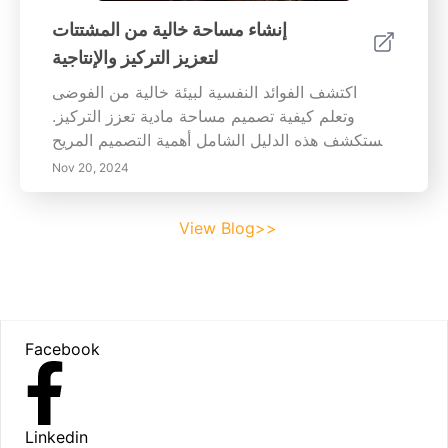
إنشاء مساحة خالية من المشتتات
لتعزيز التركيز والإنتاجية
اكتشف الفوائد النفسية لبيئة خالية من الفوضى
وتعلم كيفية تصميم مساحة مادية تعزز التركيز.
تستكشف هذه الدليل الشامل أهمية التصميم المريح،
Establishing حدود شخصية، ودمج الطقوس لتعزيز
Nov 20, 2024
التركيز. ابحث عن نصائح عملية لإنشاء مساحة عمل
مصممة خصيصًا لاحتياجاتك، وتقليل المشتتات،
View Blog>>
والحفاظ على الإنتاجية من خلال التنظيم المدروس
وممارسات اليقظة. حول بيئة عملك إلى ملاذ
للإنتاجية وصفاء الذهن اليوم!
Footer
Facebook
Linkedin