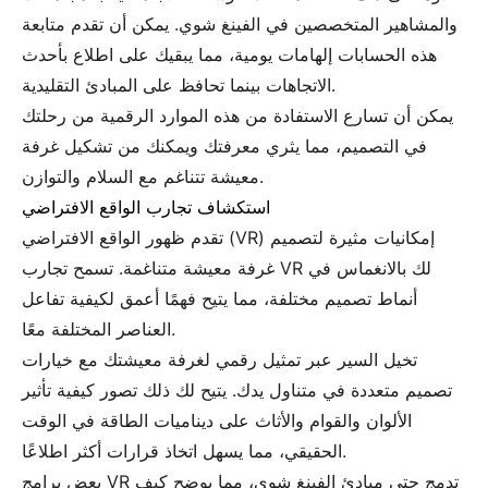
والمشاهير المتخصصين في الفينغ شوي. يمكن أن تقدم متابعة
هذه الحسابات إلهامات يومية، مما يبقيك على اطلاع بأحدث
الاتجاهات بينما تحافظ على المبادئ التقليدية.
يمكن أن تسارع الاستفادة من هذه الموارد الرقمية من رحلتك
في التصميم، مما يثري معرفتك ويمكنك من تشكيل غرفة
معيشة تتناغم مع السلام والتوازن.
استكشاف تجارب الواقع الافتراضي
تقدم ظهور الواقع الافتراضي (VR) إمكانيات مثيرة لتصميم
غرفة معيشة متناغمة. تسمح تجارب VR لك بالانغماس في
أنماط تصميم مختلفة، مما يتيح فهمًا أعمق لكيفية تفاعل
العناصر المختلفة معًا.
تخيل السير عبر تمثيل رقمي لغرفة معيشتك مع خيارات
تصميم متعددة في متناول يدك. يتيح لك ذلك تصور كيفية تأثير
الألوان والقوام والأثاث على ديناميات الطاقة في الوقت
الحقيقي، مما يسهل اتخاذ قرارات أكثر اطلاعًا.
بعض برامج VR تدمج حتى مبادئ الفينغ شوي، مما يوضح كيف