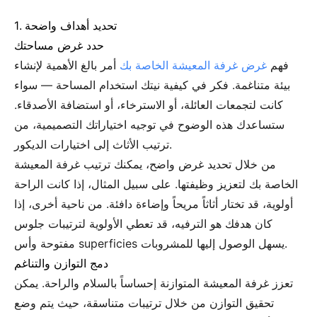
1. تحديد أهداف واضحة
حدد غرض مساحتك
فهم
غرض غرفة المعيشة الخاصة بك
أمر بالغ الأهمية لإنشاء
بيئة متناغمة. فكر في كيفية نيتك استخدام المساحة — سواء
كانت لتجمعات العائلة، أو الاسترخاء، أو استضافة الأصدقاء.
ستساعدك هذه الوضوح في توجيه اختياراتك التصميمية، من
ترتيب الأثاث إلى اختيارات الديكور.
من خلال تحديد غرض واضح، يمكنك ترتيب غرفة المعيشة
الخاصة بك لتعزيز وظيفتها. على سبيل المثال، إذا كانت الراحة
أولوية، قد تختار أثاثاً مريحاً وإضاءة دافئة. من ناحية أخرى، إذا
كان هدفك هو الترفيه، قد تعطي الأولوية لترتيبات جلوس
مفتوحة وأس superficies يسهل الوصول إليها للمشروبات.
دمج التوازن والتناغم
تعزز غرفة المعيشة المتوازنة إحساساً بالسلام والراحة. يمكن
تحقيق التوازن من خلال ترتيبات متناسقة، حيث يتم وضع