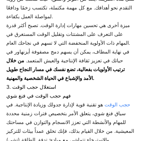
التقدم نحو أهدافك. مع كل مهمة مكتملة، تكتسب زخمًا ودافعًا
لمواصلة العمل بكفاءة.
ميزة أخرى هي تحسين مهارات إدارة الوقت. تصبح أكثر قدرة
على التعرف على المشتتات وتقليل الوقت المستغرق في
المهام ذات الأولوية المنخفضة التي لا تسهم في نجاحك العام.
في نهاية المطاف، يمكن أن يسهم دمج مصفوفة أيزنهاور في
حياتك في تعزيز ثقافة الإنتاجية والعيش المتعمد.
من خلال
ترتيب الأولويات بفعالية، تضع نفسك في مسار النجاح طويل
الأمد والإشباع في الحياة الشخصية والمهنية.
3. استغلال حجب الوقت
فهم حجب الوقت في فنغ شوي
حجب الوقت
هو تقنية قوية لإدارة جدولك وزيادة الإنتاجية. في
سياق فنغ شوي، يتعلق الأمر بتخصيص فترات زمنية محددة
للمهام والأنشطة التي تعزز الانسجام والتوازن في مساحتك
المعيشية. من خلال القيام بذلك، فإنك تخلق عمداً بيئات للتركيز
والاسترخاء تتماشى مع مبادئ تدفق الطاقة (تشي).