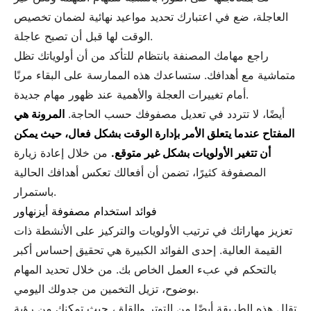
العاجلة، ضع في اعتبارك تحديد مواعيد نهائية لضمان تخصيص
الوقت لها قبل أن تصبح عاجلة.
راجع مهامك المصنفة بانتظام للتأكد من أن أولوياتك تظل
متماشية مع أهدافك. ستساعدك هذه الممارسة على البقاء مرنًا
أمام تغييرات العجلة والأهمية عند ظهور مهام جديدة.
أيضًا، لا تتردد في تعديل مصفوفك حسب الحاجة.
المرونة هي
المفتاح عندما يتعلق الأمر بإدارة الوقت بشكل فعال، حيث يمكن
أن تتغير الأولويات بشكل غير متوقع.
من خلال إعادة زيارة
المصفوفة كثيرًا، تضمن أن أفعالك تعكس أهدافك الحالية
باستمرار.
فوائد استخدام مصفوفة أيزنهاور
تعزيز مهاراتك في ترتيب الأولويات والتركيز على الأنشطة ذات
القيمة العالية. إحدى الفوائد الكبيرة هي تحقيق إحساس أكبر
بالتحكم في عبء العمل الخاص بك. من خلال تحديد المهام
بوضوح، تزيل التخمين من جدولك اليومي.
تقلل هذه الطريقة أيضًا من التوتر والقلق، حيث تمكنك من رؤية