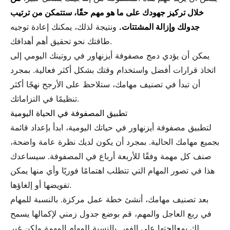
خلال تركيز جهودك على ما هو مهم حقًا، ستتمكن من ترتيب
جدولك وإزالة المشتتات.
ونتيجة لذلك، يمكنك إعادة توجيه
طاقتك نحو تحقيق أهم أهدافك.
يمكن أن يؤدي دمج مصفوفة أيزنهاور في روتينك اليومي إلى
اتخاذ قرارات أفضل واستخدام وقتك بشكل أكثر فعالية. بمجرد
أن تبدأ في تصنيف مهامك، ستلاحظ على الأرجح نهجًا أكثر
تنظيمًا في التزاماتك.
تطبيق المصفوفة في الحياة اليومية
لتطبيق مصفوفة أيزنهاور في حياتك اليومية، ابدأ بإعداد قائمة
بجميع مهامك الحالية. بمجرد أن يكون لديك نظرة عامة واضحة،
صنف كل مهمة وفقًا للأربعة أرباع في المصفوفة. سيساعدك
هذا في تصور المهام التي تتطلب اهتمامًا فوريًا وأي منها يمكن
تفويضها أو إلغاؤها.
بعد تصنيف مهامك، أنشئ خطة عمل مركزة. بالنسبة للمهام
في ربع العاجل والمهم، قم بوضع جدول زمني لإكمالها يسمح
لك بمعالجتها على الفور. بالنسبة للمهام المهمة ولكن غير