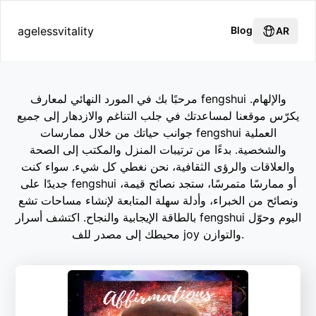
agelessvitality
Blog
AR
مرحبًا بك في المورد النهائي لمعارف fengshui والإلهام.
يكرّس موقعنا لمساعدتك في جلب التناغم والازدهار إلى جميع
جوانب حياتك من خلال ممارسات fengshui العملية
والشخصية. بدءًا من ترتيبات المنزل والمكتب إلى الصحة
والعلاقات والرؤى الثقافية، نحن نغطي كل شيء. سواء كنت
جديدًا على fengshui أو ممارسًا متمرسًا، ستجد نصائح قيمة،
ونصائح من الخبراء، وأدلة سهلة المتابعة لإنشاء مساحات تشع
بالطاقة الإيجابية والنجاح. اكتشف أسرار fengshui اليوم وحوّل
محيطك إلى مصدر للف joy والتوازن.