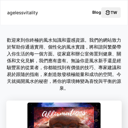
agelessvitality
Blog
TW
歡迎來到你終極的風水知識和靈感資源。我們的網站致力
於幫助你通過實用、個性化的風水實踐，將和諧與繁榮帶
入你生活的每一個方面。從家庭和辦公室佈置到健康、關
係和文化見解，我們應有盡有。無論你是風水新手還是經
驗豐富的從業者，你都能找到有價值的技巧、專家建議和
易於跟隨的指南，來創造散發積極能量和成功的空間。今
天就揭開風水的秘密，將你的環境轉變為喜悅與平衡的源
泉。