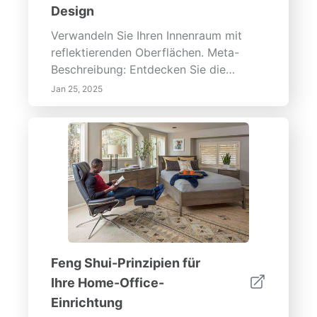
Design
Verwandeln Sie Ihren Innenraum mit
reflektierenden Oberflächen. Meta-
Beschreibung: Entdecken Sie die
innovativen Anwendungen
Jan 25, 2025
reflektierender Oberflächen im
Innendesign. Erforschen Sie, wie
Spiegel, polierte Metalle und
Glaselemente Licht verstärken, Raum
schaffen und die Ästhetik erhöhen.
Erfahren Sie mehr über die Vorteile,
Designstrategien und Wartungstipps
zur Integration reflektierender
Materialien in Wohn- und
Gewerbeumgebungen.--- Anwendungen
Feng Shui-Prinzipien für
reflektierender Oberflächen im
Ihre Home-Office-
Innendesign Verbessern Sie Ihren
Einrichtung
Innenraum durch strategischen Einsatz