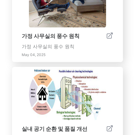
전략적으로 사용하여 실내 공간을 향상시
켜 보세요! 자연광을 극대화하는 거울에서
부터 넓은 공간을 시각적으로 만들어주는
반짝이는 마감재에 이르기까지 이러한 요
소는 현대 디자인에서 핵심입니다. 반사 표
가정 사무실의 풍수 원칙
면이 어떻게 당신의 실내를 아름답게 할 뿐
가정 사무실의 풍수 원칙
만 아니라 기분과 기능성도 개선하는지 알
아보세요. 주요 이점 포함: - 자연광 향상:
May 04, 2025
효과적으로 빛을 반사하여 더 밝고 매력적
인 공간을 만듭니다. - 인지된 공간 확장:
교묘한 거울 배치로 작은 공간을 넓은 휴식
처로 변환합니다. - 미적 매력 증대: 다양한
반사 재료로 세련미와 동적인 시각 경험을
추가합니다. - 다기능성 촉진: 다기능 가구
에 반사 표면을 활용하여 디자인과 실용성
을 높입니다. 반사 표면을 통합할 때의 고
려 사항: - 유리, 세련된 금속, 혁신적인 아
크릴 등 다양한 반사 재료의 종류를 탐색합
실내 공기 순환 및 품질 개선
니다. - 반사를 극대화하고 분위기를 조성