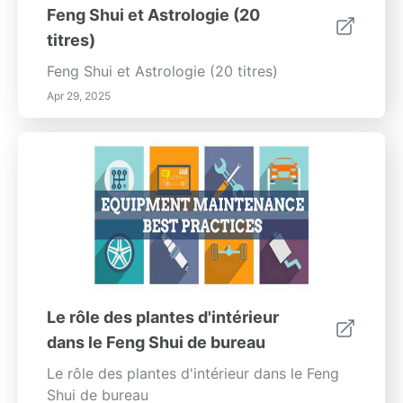
vibratoires uniques des cristaux. Découvrez
Feng Shui et Astrologie (20
la touche personnelle que chaque pierre
titres)
apporte et transformez votre espace en un
havre nourrissant rempli de positivité et
Feng Shui et Astrologie (20 titres)
d'inspiration.
Apr 29, 2025
Le rôle des plantes d'intérieur
dans le Feng Shui de bureau
Le rôle des plantes d'intérieur dans le Feng
Shui de bureau