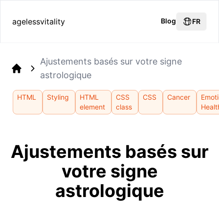
agelessvitality
Blog
FR
Ajustements basés sur votre signe
astrologique
Home
HTML
Styling
HTML
CSS
CSS
Cancer
Emoti
element
class
Healt
Ajustements basés sur
votre signe
astrologique