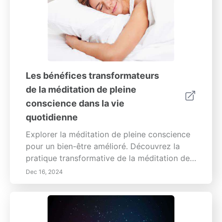
Les bénéfices transformateurs
de la méditation de pleine
conscience dans la vie
quotidienne
Explorer la méditation de pleine conscience
pour un bien-être amélioré. Découvrez la
pratique transformative de la méditation de
pleine conscience et ses profondes
Dec 16, 2024
bénéfices sur la santé mentale et physique.
Ce guide complet approfondit les principes
de la pleine conscience, offrant des aperçus
sur la manière dont être présent peut réduire