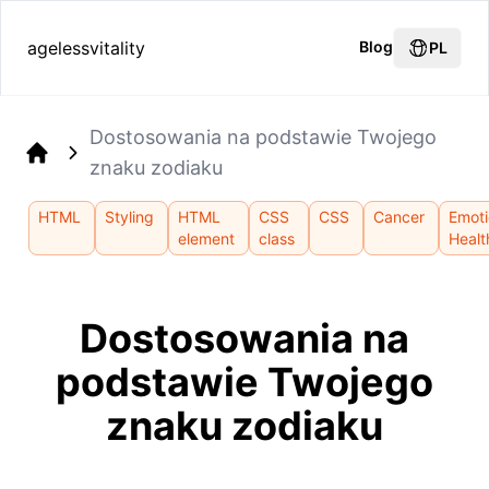
agelessvitality
Blog
PL
Dostosowania na podstawie Twojego
znaku zodiaku
Home
HTML
Styling
HTML
CSS
CSS
Cancer
Emoti
element
class
Healt
Dostosowania na
podstawie Twojego
znaku zodiaku