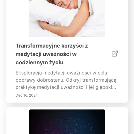
Transformacyjne korzyści z
medytacji uważności w
codziennym życiu
Eksploracja medytacji uważności w celu
poprawy dobrostanu. Odkryj transformującą
praktykę medytacji uważności i jej głębokie
korzyści dla zdrowia psychicznego i
Dec 16, 2024
fizycznego. Ten kompleksowy przewodnik
zagłębia się w zasady uważności, oferując
spostrzeżenia na temat tego, jak bycie
obecnym może redukować stres i lęk,
poprawiać regulację emocji i zwiększać