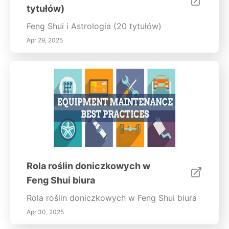
każdy kamień przynosi i przekształć swoją
tytułów)
przestrzeń w odżywczy azyl wypełniony
pozytywnością i inspiracją.
Feng Shui i Astrologia (20 tytułów)
Apr 29, 2025
Rola roślin doniczkowych w
Feng Shui biura
Rola roślin doniczkowych w Feng Shui biura
Apr 30, 2025