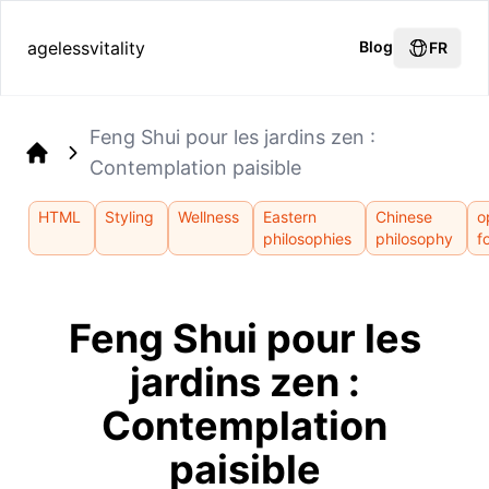
agelessvitality
Blog
FR
Feng Shui pour les jardins zen :
Contemplation paisible
Home
HTML
Styling
Wellness
Eastern
Chinese
o
philosophies
philosophy
f
Feng Shui pour les
jardins zen :
Contemplation
paisible