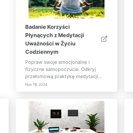
Badanie Korzyści
Płynących z Medytacji
Uważności w Życiu
Codziennym
Popraw swoje emocjonalne i
fizyczne samopoczucie. Odkryj
przełomową praktykę medytacji
uważności, zaprojektowaną, aby
Nov 18, 2024
pomóc Ci skoncentrować się na
chwili obecnej bez osądzania. To
holistyczne podejście rozwija
większą świadomość emocjonalną
oraz korzyści zdrowotne, sięgające
od redukcji stresu i lęku po