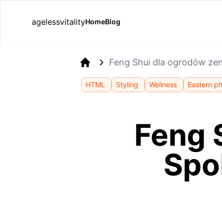
agelessvitality
Home
Blog
Feng Shui dla ogrodów ze
Home
HTML
Styling
Wellness
Eastern ph
Feng 
Spo