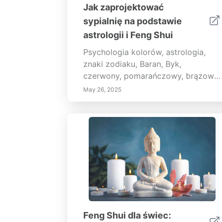
Jak zaprojektować
sypialnię na podstawie
astrologii i Feng Shui
Psychologia kolorów, astrologia,
znaki zodiaku, Baran, Byk,
czerwony, pomarańczowy, brązowy,
zielony, złoty, osobowość, nastrój,
May 26, 2025
energia, design, moda, dekoracja
wnętrz
Feng Shui dla świec: