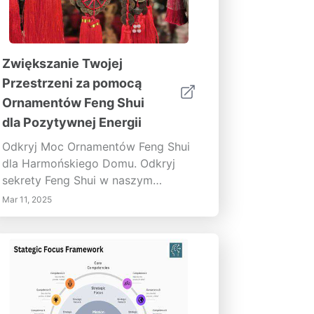
Zwiększanie Twojej
Przestrzeni za pomocą
Ornamentów Feng Shui
dla Pozytywnej Energii
Odkryj Moc Ornamentów Feng Shui
dla Harmońskiego Domu. Odkryj
sekrety Feng Shui w naszym
kompleksowym przewodniku po
Mar 11, 2025
ornamentach Feng Shui. Zanurz się
w starożytnych zasadach tej
chińskiej praktyki, która podkreśla
głębokie powiązanie między
naszym otoczeniem a naszym
samopoczuciem. Od znaczenia