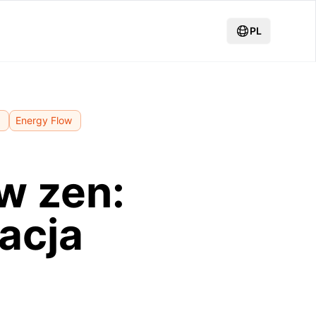
PL
Energy Flow
w zen:
acja