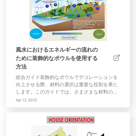
のような社交の場に最適です。色と気分の理解
色の選択は、美的魅力を高めるだけでなく、気
分や行動を形成する上で重要な役割を果たしま
す。研究によると、90秒以内に人々は主にその
空間の色に基づいて無意識の判断を下すことが
わかっています。ソフトな青や緑といった心を
和ます色は、落ち着きを育むため、寝室やリラ
風水におけるエネルギーの流れの
クゼーションエリアに適しています。明るい色
ために装飾的なボウルを使用する
はエネルギーを刺激し、キッチンやプレイルー
方法
ムなど、活気のある空間に適しています。風水
における色彩理論の適用色彩理論は、異なる色
総合ガイド装飾的なボウルでデコレーションを
調がさまざまな感情や反応を引き起こす方法を
向上させる際、材料の選択は重要な役割を果た
概説しています。これらの原則を理解すること
します。このガイドでは、さまざまな材料の特
によって、住宅所有者は自分たちの生活空間を
性を探り、風水にしたがってポジティブなエネ
Apr 12, 2025
改善できます。たとえば、暖色は高エネルギー
ルギーの流れを促進しながら、美的なニーズに
と共鳴し、寒色は静けさを養います。よく考え
合った選択を手助けします。材料の特性の理解
られた色のパレットは調和を生み出し、美的美
ガラス、セラミック、木材、金属などの材料を
しさと機能的能力のバランスを取ります。風水
選択することは、耐久性、重量、美的魅力を考
を通じた色の選択風水は、それらの元素の関連
慮に入れることを含みます。ガラスやセラミッ