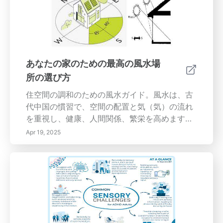
性や予定された空間の機能に基づいて色を選択
クのボウルは繊細な美しさを提供しますが、注
することを強調しています。繁栄に関連する水
意深い取り扱いが必要です。一方、木材や金属
の特性を強化するために青を使用したり、自然
のオプションは、頑丈さと汎用性を提供しま
な色合いで養育されるエネルギーの安定を促進
す。それぞれの材料が風水の原則とどう一致す
します。配慮ある色の組み合わせは、ポジティ
るかを理解することは重要です。たとえば、ガ
あなたの家のための最高の風水場
ブな気を強調し、家庭全体のエネルギーの流れ
ラスのボウルはポジティブなエネルギーの流れ
所の選び方
をよりスムーズにします。色を取り入れるため
を促進し、木のボウルは安定とグラウンディン
の実用的なアドバイス少しずつ始めて、アクセ
グを象徴します。適切な仕上げと色の選択ボウ
住空間の調和のための風水ガイド。風水は、古
ントウォールや装飾アイテムを使って感情的な
ルの仕上げ—マットまたは光沢—は、空間内で
代中国の慣習で、空間の配置と気（気）の流れ
影響を評価し、大きな変更を加える前に評価し
光とエネルギーを反射する方法に大きく影響を
を重視し、健康、人間関係、繁栄を高めます。
てください。照明も重要な役割を果たし、色の
与える可能性があります。色は、意図されたエ
理解して適用することで
Apr 19, 2025
知覚を強化したり変えたりすることができま
ネルギーを高めるために風水のバグアマップに
す。常に異なる照明の下で色を試して、本当の
合わせるべきです。たとえば、活気のある赤は
効果を確認し、デザイン目標に合致することを
空間に活力を与え、穏やかな青は落ち着きを高
確認してください。一般的な色の間違い色を選
めます。風水における色彩心理の理解色彩心理
ぶときに風水の影響を無視すると、小さな空間
は風水において非常に重要です。特定の色が環
に暗すぎる色調を選ぶことなど、悪影響を引き
境内のエネルギーレベルを刺激したり、落ち着
起こすことがあります。これは光と開放感の認
けたりする可能性があるためです。赤やオレン