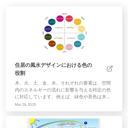
住居の風水デザインにおける色の
役割
木、火、土、金、水。それぞれの要素は、空間
内のエネルギーの流れに影響を与える特定の色
に対応しています。例えば、緑色や茶色は木に
関連しており、活力と創造性を促進します。こ
Mar 29, 2025
れは自宅のオフィスを刺激する理想的な選択で
す。対照的に、火の要素からの赤やオレンジの
ような暖色は情熱をかき立て、リビングルーム