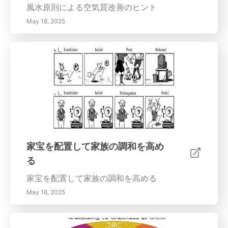
育ててください。実験と個性化は、あなたの生
ネルギーの流れを維持できます。持続的なエネ
風水原則による空気質改善のヒント
活空間と幸福を高める意味のある影響力のある
ルギーの流れのための清潔さの維持清潔さは風
May 18, 2025
色の選択の鍵となります。
水において重要です。雑然とした状態はエネル
ギーの流れを妨げる可能性があります。装飾的
なボウルは、美的なピークだけでなく、あなた
の家のエネルギーを高める役割も果たします。
これらのボウルを定期的に整理し、掃除するこ
とは、明快さ、創造性、ポジティブなエネルギ
ーを育む環境を維持するために不可欠です。結
論装飾的なボウルの材料、色、および位置は、
空間内のエネルギーの流れに直接的な影響を与
えます。正しい属性を選択し、清潔を保つこと
家宝を配置して家族の調和を高め
によって、あなたのライフスタイルと個人的な
る
成長を支援する調和のとれた環境を育むことが
できます。今日、これらの美しく実用的な要素
家宝を配置して家族の調和を高める
を意識的にあなたのデコレーションに取り入れ
May 18, 2025
て、ひとつの家を変容させましょう。効果的な
風水の実践を通じてスペースを最適化するため
のヒントを得るために、私たちの追加リソース