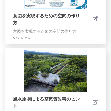
識を減少させます。自然光と色の選択間の相互
ジのような暖色はエネルギーを高め、活発な空
作用を理解することで、これらの落とし穴を避
間に適していますが、青や緑のような寒色はリ
けることができます。風水デザインにおける色
ラックスを促進し、寝室や瞑想スペースに最適
意図を実現するための空間の作り
に関する最終的な考え風水での色を効果的に使
です。配置に関するベストプラクティス気の流
方
用することは、美的なものを超え、生活空間全
れを理解することは、装飾的なボウルを戦略的
体のエネルギーを高めます。色彩理論と感情的
に配置するために不可欠です。入口やダイニン
意図を実現するための空間の作り方
反応を把握することで、個人の目標に調和した
グテーブルなど、エネルギーを視覚的に捉える
May 02, 2025
魅力的な環境を作り出し、ポジティブなエネル
ことができる場所にボウルを配置することで、
ギーの流れを育むことができます。定期的に色
それらのポジティブな効果を強化することがで
の選択を評価および調整し、変化する気分や機
きます。果物や石、その他の重要なシンボルの
能に合わせて、あなたの家が調和の聖域であり
ような意味のあるアイテムでボウルを満たして
続けるようにします。特定の部屋の用途- リビ
おくことは、ポジティブなエネルギーをさらに
ングルーム: 赤やオレンジのような暖かい色は
高めることができます。ボウルに象徴的なアイ
快適さと社交的な相互作用を促進します。- キ
テムを組み入れる象徴的なアイテムは、装飾的
ッチン: ダイやミックな色合いは創造性と食欲
なボウル内のエネルギーに大きく影響します。
を促進し、コミュニティの中心を作ります。-
ローズクォーツのようなクリスタルは、愛と平
寝室: 柔らかな青や緑は静けさを育んで睡眠の
和を促進する特定の周波数と共鳴し、あなたの
風水原則による空気質改善のヒン
質を高めます。風水における色の重要性を受け
空間のエネルギーを豊かにします。これらのア
ト
入れ、バランスの取れた活気のある家庭環境を
イテムを定期的に更新することで、活力あるエ