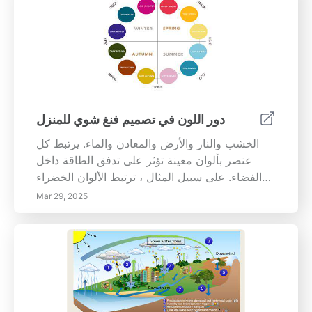
دور اللون في تصميم فنغ شوي للمنزل
الخشب والنار والأرض والمعادن والماء. يرتبط كل
عنصر بألوان معينة تؤثر على تدفق الطاقة داخل
الفضاء. على سبيل المثال ، ترتبط الألوان الخضراء
والبنية بالخشب ، مما يعزز الحيوية والإبداع - وهو
Mar 29, 2025
مثالي لتحفيز المكاتب المنزلية. بالعكس ، الألوان
الدافئة مثل الأحمر والبرتقالي من عنصر النار تشعل
الشغف ، مما يجعلها اختيارًا ممتازًا للبيئات الاجتماعية
مثل غرف المعيشة. فهم الألوان وتأثيرها على المزاج
لا تعزز خيارات الألوان جماليات المكان فحسب، بل
تلعب أيضًا دورًا حاسمًا في تشكيل المزاج والسلوك.
تكشف الأبحاث أن الأفراد يشكلون أحكامًا غير واعية