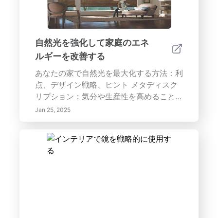
の認識を高めることまで、専門家のヒント
と革新的な技術を用いて、あなたの個人的
なスタイルを反映した魅力的でスタイリッ
シュ、かつ実用的なインテリアを作成する
自然光を強化して家庭のエネ
のをお手伝いします。美しさと機能性を称
ルギーを改善する
える効果的な照明戦略で、あなたの家を変
身させましょう。
あなたの家で自然光を最大化する方法：利
点、デザイン戦略、ヒント メタディスク
リプション：気分や生産性を高めることか
らエネルギー効率の向上まで、自然光があ
Jan 25, 2025
なたの家にもたらす多くの利点を発見して
ください。より明るく健康的な生活空間を
作るための効果的なデザイン戦略、スマー
ト技術、ランドスケープのヒントを探求し
ます。自然光を最大限に利用するために、
適切な窓を選び、反射面を活用し、オープ
ンフロアプランを実施する方法を学びま
す。キーワード：自然光の利点、家庭のデ
ザイン、エネルギー効率、ウィンドウトリ