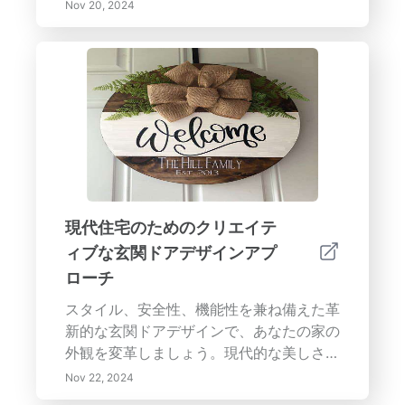
私たちの包括的なガイドでは、機能の明確
Nov 20, 2024
な目標を設定し、自然要素を組み込み、家
具の配置を通じてバランスを達成するなど
の重要なステップをカバーしています。ス
ペース内でタスクの優先順位を効果的に設
定するためのアイゼンハワー・マトリック
スについて学び、生産性を向上させるため
のタイムブロッキングの利点を発見してく
ださい。注意の散漫を最小限に抑え、風水
の原則を補完するスマートホーム体験のた
めにテクノロジーを活用する方法を探求し
現代住宅のためのクリエイテ
ましょう。定期的にスペースを見直し、調
ィブな玄関ドアデザインアプ
整することで、あなたのライフスタイルに
ローチ
合った穏やかな避難所を維持します。ウェ
ルビーイング、つながり、バランスを促進
スタイル、安全性、機能性を兼ね備えた革
するリビングルームを作るためのテクニッ
新的な玄関ドアデザインで、あなたの家の
クとヒントに飛び込んでください—あなた
外観を変革しましょう。現代的な美しさと
の家の中心が変革を待っています！
耐久性を提供する繊維強化プラスチック、
Nov 22, 2024
ガラス、再生木材などの多様な材料を探求