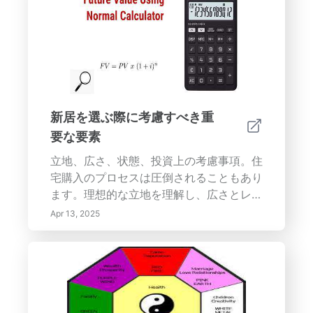
術に関する重要なヒントを探ります。翡
翠、竹、平和のユリのような植物が、あな
たの生活空間をどのように高め、繁栄、バ
ランス、静けさを引き寄せるかを学びまし
ょう。元気なエネルギーを得るために健康
的な植物を維持し、心と身体を育てます。
風水の植物の選択と管理に関する専門家の
新居を選ぶ際に考慮すべき重
洞察で、あなたの家庭環境を向上させ、ポ
要な要素
ジティブなエネルギーを育みましょう。
立地、広さ、状態、投資上の考慮事項。住
宅購入のプロセスは圧倒されることもあり
ます。理想的な立地を理解し、広さとレイ
アウトを評価し、物件の状態と将来の投資
Apr 13, 2025
可能性を評価する際には、慎重な判断が必
要です。