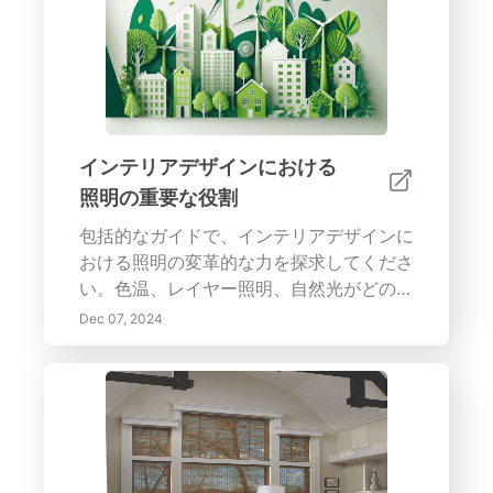
びましょう。光や室内植物などの自然要素
の役割を探り、個人的なタッチが空間を心
地よい避難所にどのように変えるかを考え
ます。仕事とレジャーのための専門的なゾ
ーンを作るための戦略を明らかにし、明晰
さを促進しストレスを軽減します。あなた
インテリアデザインにおける
の気分や全体的なウェルビーイングを高め
照明の重要な役割
るために、理想的な避難所を作るための実
用的なヒントであなたの家のデザインを向
包括的なガイドで、インテリアデザインに
上させましょう。
おける照明の変革的な力を探求してくださ
い。色温、レイヤー照明、自然光がどのよ
うに完璧な雰囲気を作り出し、あらゆる空
Dec 07, 2024
間の機能性を高められるかを学びましょ
う。スマート照明ソリューションを取り入
れ、デザインテーマを引き立てるための適
切な器具を選ぶことで、エネルギー効率と
持続可能性を優先する方法を学びます。焦
点を作ることから、ムードを設定し、空間