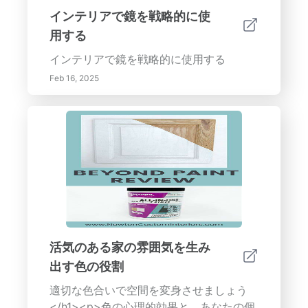
ートメント、光のためのランドスケーピン
インテリアで鏡を戦略的に使
グ。ヘッダー 1：家庭のデザインにおける
用する
自然光の重要性 サブヘッダー：自然光の
利点- 日光にさらされることで気分と健康
インテリアで鏡を戦略的に使用する
が向上- 人工照明への依存を減らすことで
Feb 16, 2025
エネルギーを節約- 美的魅力を高め、ポジ
ティブな室内環境を創造。サブヘッダー：
自然光を最大化するための戦略- オープン
プランを設計し、戦略的に配置された窓を
使用- 光を増幅するために反射面を取り入
れる- 光の制御とエネルギー効率のために
適切なウィンドウトリートメントを選択。
サブヘッダー：自然光のためのランドスケ
ープ- ランドスケープが家への光の流れに
どう影響するかを理解する- 光を妨げずに
活気のある家の雰囲気を生み
入る植物を選ぶ- 外部要素を利用して光を
出す色の役割
居住空間に反射する。行動喚起：自然光の
力を受け入れ、あなたの家をより明るく魅
適切な色合いで空間を変身させましょう
力的な空間に変身させましょう。今日、よ
</h1><p>色の心理的効果と、あなたの個