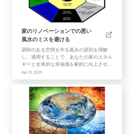
家のリノベーションでの悪い
風水のミスを避ける
調和のある空間を作る風水の原則を理解
し、適用することで、あなたの家のエネル
ギーと全体的な幸福感を劇的に向上させる
ことができます。一般的なミスを避け、自
Apr 21, 2025
然の要素を受け入れ、専門家のアドバイス
を求めることで、ライフスタイルをサポー
トする穏やかでポジティブな環境を作るこ
とができます。調和と良いエネルギーが放
たれる空間を作ることを知って、自信を持
って家のリノベーションの旅を始めましょ
う！