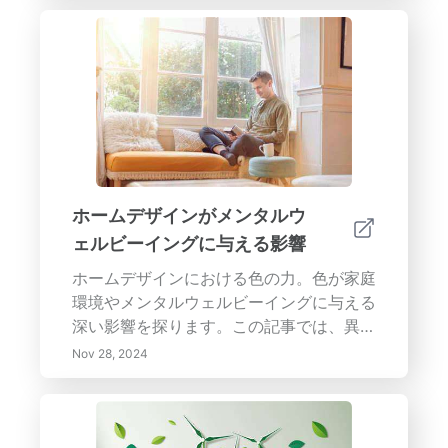
してみてください。大胆な色と仕上げが玄
関ドアを目立たせ、スマートテクノロジー
の強化が便利さと安全性を確保する方法を
発見してください。ドアと家のデザインを
調和させる上での建築要素の重要性を学
び、あなたの独自の趣味を反映するパーソ
ナライズされたタッチからインスピレーシ
ョンを得ましょう。エコフレンドリーな材
料や高度なセキュリティ機能を統合するこ
ホームデザインがメンタルウ
とを目指しているかどうかにかかわらず、
ェルビーイングに与える影響
私たちの包括的なガイドは、あなたの家の
入り口を向上させるための完璧な玄関ドア
ホームデザインにおける色の力。色が家庭
の選択を手助けします。形と機能が融合し
環境やメンタルウェルビーイングに与える
た思慮深いデザインの選択で、 lasting
深い影響を探ります。この記事では、異な
impressionを残しましょう。
る色の心理的影響を考察し、柔らかい青や
Nov 28, 2024
緑がリラクゼーションを促進し、鮮やかな
黄色が創造性を刺激する方法を示します。
機能性と流れを優先した思慮深いレイアウ
トで平和な避難所をデザインする方法を学