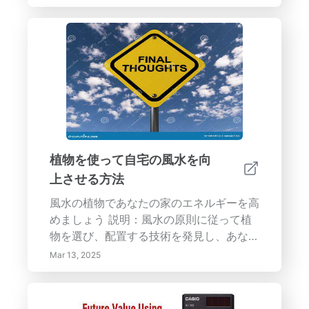
統合する：</strong>ペイント以外で色を
を発見してください。整理整頓やレイアウ
追加する方法を見つけてください。</li>
トの最適化から、自然光や落ち着いた色の
</ul><p><strong>キーワード：
活用まで、雰囲気を高め、ウェルビーイン
</strong>色彩心理学、インテリアデザイ
グを促進し、調和のとれた生活環境を作る
ン、色の組み合わせ、ホームデコ、配色、
ための戦略を学びます。---このガイドで
カラーパレット、デコレーション、家具、
は、小さなアパートにおけるエネルギーの
ペイントの色、色の感情的な影響</p>
流れの重要な側面を探り、快適さと効率を
最大化する方法に焦点を当てます。エネル
ギーの動態を理解する重要性、色や照明の
役割、効果的な家具配置について学びま
植物を使って自宅の風水を向
す。また、自然の要素、技術、パーソナラ
上させる方法
イズが温かく招かれる空間を作る上での重
要性も強調します。整理整頓とレイアウト
風水の植物であなたの家のエネルギーを高
の最適化が光と動きを高める方法や、落ち
めましょう 説明：風水の原則に従って植
着いたカラーパレットと意図的な装飾の選
物を選び、配置する技術を発見し、あなた
択が前向きな雰囲気を促進する方法を発見
の家を調和のとれた聖域に変えます。この
Mar 13, 2025
してください。これらの戦略を実施するこ
ガイドでは、基本的な風水の原則を理解
とで、調和のとれた活気あふれる環境での
し、特定の植物の影響を知り、エネルギー
生活体験を向上させましょう。
（気）の流れを高めるための最適な配置技