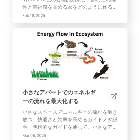
り健康で幸せな家への旅を始めましょう！
性と幸福感を高める家をどのように作るか
を学びましょう。調和のとれた視覚的に魅
Feb 19, 2025
力的な空間を作るために、色の組み合わ
せ、色温度、文化的な関連性を使用する方
法を学びましょう。完璧なカラーパレット
の選択から、装飾や家具を通して色を統合
することまで、このガイドは専門家のヒン
トとテクニックを提供します。</p><ul>
<li><strong>色彩心理学を理解する：
</strong>さまざまな色が感情に与える影
響を発見してください。</li> <li>
<strong>調和のとれた配色を作成する：
小さなアパートでのエネルギ
</strong>色の組み合わせとカラーホイー
ーの流れを最大化する
ルについて学びましょう。</li> <li>
<strong>影響と機能のためのデザイン：
小さなスペースでエネルギーの流れを解き
</strong>視覚的な魅力のために色を使用
放つ：快適さと効率を高めるガイドメタ説
し、空間を定義する方法を探求してくださ
明：包括的なガイドを通じて、小さなアパ
い。</li> <li><strong>装飾と家具に色を
ートでエネルギーの流れを最適化する方法
Mar 05, 2025