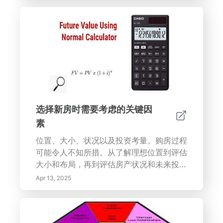
示。了解如玉树、竹子和和平百合等植物如
何提升您的生活空间，吸引繁荣、平衡与宁
静。保持健康的植物以获得充满活力的能
量，滋养身体和心灵。通过专家见解提升您
的家庭环境，促进积极能量，选择和护理风
水植物。
选择新房时需要考虑的关键因
素
位置、大小、状况以及投资考量。购房过程
可能令人不知所措。从了解理想位置到评估
大小和布局，再到评估房产状况和未来投资
潜力，都需要仔细斟酌。
Apr 13, 2025