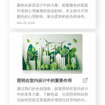
颜色在家居设计中的力量。探索颜色对家庭
环境和心理健康的深远影响。本文探讨不同
颜色的心理影响，展示柔和的蓝色和绿色如
何促进放松，而充满活力的黄色如何激发创
Nov 28, 2024
造力。学习如何通过周到的布局设计出宁静
的庇护所，优先考虑功能性和流动性，从而
提升您的日常体验。探索自然元素如光线和
室内植物的作用，以及个人化装饰如何将您
的空间转变为舒适的避风港。发现创建工作
和休闲专属区域的策略，以促进清晰性并降
低压力。通过实用建议提升您家的设计，以
改善您的情绪和整体健康，创造您理想的庇
护所。
照明在室内设计中的重要作用
通过我们的全面指南，探索照明在室内设计
中的变革力量。了解色温、分层照明和自然
光如何营造完美氛围并增强任何空间的功能