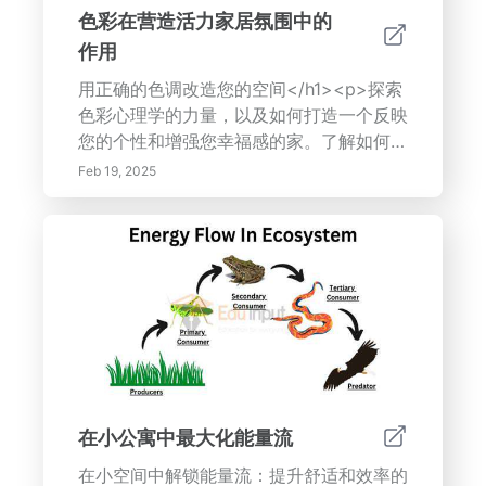
色彩在营造活力家居氛围中的
作用
用正确的色调改造您的空间</h1><p>探索
色彩心理学的力量，以及如何打造一个反映
您的个性和增强您幸福感的家。了解如何使
用色彩组合、色温和文化关联，打造一个和
Feb 19, 2025
谐且视觉上令人惊叹的空间。从选择完美的
调色板到通过装饰和家具整合色彩，本指南
提供了专家提示和技巧。</p><ul> <li>
<strong>了解色彩心理学：</strong>发
现不同颜色的情感影响。</li> <li>
<strong>创建和谐的配色方案：
</strong>了解色彩组合和色轮。</li>
<li><strong>设计以产生影响和功能：
</strong>探索如何使用色彩来获得视觉吸
引力并定义空间。</li> <li><strong>将色
在小公寓中最大化能量流
彩与装饰和家具相结合：</strong>找到除
在小空间中解锁能量流：提升舒适和效率的
了油漆之外添加色彩的方法。</li></ul>