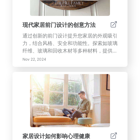
技巧和小贴士——您家的心脏期待着转变！
现代家居前门设计的创意方法
通过创新的前门设计提升您家居的外观吸引
力，结合风格、安全和功能性。探索如玻璃
纤维、玻璃和回收木材等多种材料，提供现
代美学和耐用性。发现大胆的颜色和饰面如
Nov 22, 2024
何使您的前门成为一个引人注目的焦点，同
时智能技术的增强确保便利和安全。了解建
筑元素在协调门与您家居设计中的重要性，
并受到反映您独特品味的个性化元素的启
发。无论您是希望整合环保材料还是先进的
安全功能，我们全面的指南将帮助您选择完
美的前门，以提升您家的入口。通过涵盖形
式与功能的深思熟虑设计选择，给人留下持
久的印象。
家居设计如何影响心理健康