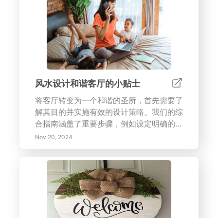
风水设计和谐客厅的小贴士
将客厅转变为一个和谐的圣所，首先需要了
解其目的并实施有效的设计策略。我们的综
合指南涵盖了重要步骤，例如设定明确的功
能目标、融入自然元素以及通过家具摆放实
Nov 20, 2024
现平衡。了解艾森豪威尔矩阵以有效优先考
虑空间内的任务，并发现时间区块的好处以
提升生产力。探索减少干扰的方法，利用科
技为您的智能家居体验，补充您的风水原
则。定期检查和调整您的空间，确保它保持
与您的生活方式一致的宁静避风港。深入了
解创造一个促进福祉、联结和平衡的客厅的