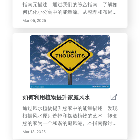
指南元描述：通过我们的综合指南，了解如
<p><strong>关键词：</strong>色彩心
何优化小公寓中的能量流。从整理和布局优
理学、室内设计、色彩组合、家居装饰、配
化到利用自然光和舒缓色彩，学习增强氛
色方案、调色板、装饰、家具、油漆颜色、
Mar 05, 2025
围、促进健康和创建和谐生活环境的策
色彩的情感影响</p>
略。---在本指南中，我们探索小公寓中能
量流的基本方面，重点是如何最大化舒适和
效率。您将了解到理解能量动态的重要性、
颜色和照明的作用以及有效的家具布置。我
们还强调自然元素、科技和个性化在创造温
暖和宜人空间中的重要性。发现如何通过整
理和优化布局来增强光线和移动，以及如何
选择舒缓的色彩组合和有意的装饰来营造积
极的氛围。通过实施这些策略，提升您的生
如何利用植物提升家庭风水
活体验，创造一个和谐而充满活力的环境。
通过风水植物提升您家中的能量描述：发现
根据风水原则选择和摆放植物的艺术，转变
您的家为一个和谐的避风港。本指南探讨了
理解基础风水原则、特定植物的影响以及优
Mar 13, 2025
化位置技巧以增强能量（气）流动的基本提