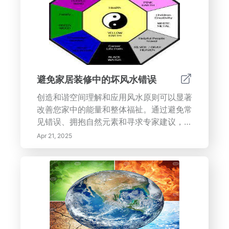
避免家居装修中的坏风水错误
创造和谐空间理解和应用风水原则可以显著
改善您家中的能量和整体福祉。通过避免常
见错误、拥抱自然元素和寻求专家建议，您
可以创造一个支持您生活方式的宁静和积极
Apr 21, 2025
的环境。带着自信开始您的家居装修之旅，
您将创造出一个散发和谐与良好能量的空
间！