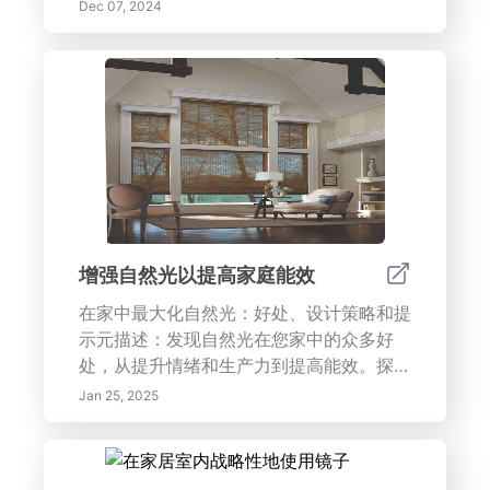
性。学习如何融入智能照明解决方案，选择
Dec 07, 2024
合适的灯具来补充您的设计主题，同时优先
考虑能效和可持续性。从创建焦点到设定气
氛和增强空间感知，我们的专家提示和创新
技巧将帮助您打造反映个人风格的迷人、时
尚和实用的室内环境。使用有效的照明策略
来转变您的家，庆祝美与功能。
增强自然光以提高家庭能效
在家中最大化自然光：好处、设计策略和提
示元描述：发现自然光在您家中的众多好
处，从提升情绪和生产力到提高能效。探索
有效的设计策略、智能技术和景观设计技
Jan 25, 2025
巧，创造更明亮、更健康的居住空间。学习
如何选择合适的窗户、利用反射表面和实施
开放式平面布局，以最大限度地利用自然