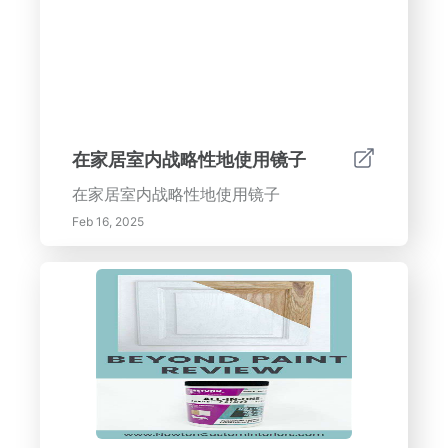
光。关键词：自然光的好处、家庭设计、能
源效率、窗帘、为光而景观设计。标题 1：
自然光在家居设计中的重要性。副标题：自
然光的好处- 通过日光暴露提升情绪和身心
健康- 通过减少对人造照明的依赖来节省能
源- 增强美学吸引力和积极的室内氛围。副
标题：最大化自然光的策略- 设计开放式平
在家居室内战略性地使用镜子
面布局，并使用战略性布置的窗户- 融入反
在家居室内战略性地使用镜子
射表面以增强光线- 选择适当的窗帘以控制
光线和提高能效。副标题：为自然光而设计
Feb 16, 2025
的景观- 了解景观设计如何影响光线流入您
的家中- 选择增强光线进入而不阻挡的植
物- 利用户外元素将光反射回您的居住空
间。行动号召：通过拥抱自然光的力量，将
您的家转变为一个更明亮、更温馨的空间。
今天就开始您通往更健康、更快乐的家的旅
程！