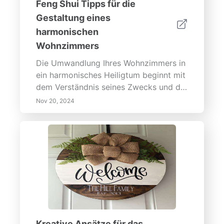
Feng Shui Tipps für die
Gestaltung eines
harmonischen
Wohnzimmers
Die Umwandlung Ihres Wohnzimmers in
ein harmonisches Heiligtum beginnt mit
dem Verständnis seines Zwecks und der
Implementierung effektiver
Nov 20, 2024
Designstrategien. Unser umfassender
Leitfaden behandelt wesentliche
Schritte wie die Festlegung klarer Ziele
für die Funktionalität, die Integration
natürlicher Elemente und das Erreichen
von Gleichgewicht durch die Anordnung
von Möbeln. Erfahren Sie mehr über die
Eisenhower-Matrix zur effektiven
Priorisierung von Aufgaben in Ihrem
Raum und entdecken Sie die Vorteile
Kreative Ansätze für das