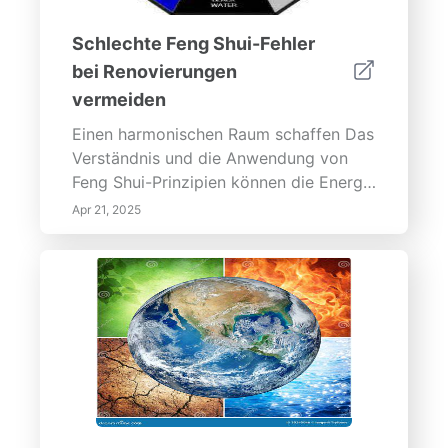
Schlechte Feng Shui-Fehler
bei Renovierungen
vermeiden
Einen harmonischen Raum schaffen Das
Verständnis und die Anwendung von
Feng Shui-Prinzipien können die Energie
und das allgemeine Wohlbefinden Ihres
Apr 21, 2025
Hauses dramatisch verbessern. Durch
das Vermeiden häufiger Fehler, das
Umarmen natürlicher Elemente und das
Einholen von Expertenrat können Sie
eine ruhige und positive Umgebung
schaffen, die Ihren Lebensstil
unterstützt. Beginnen Sie mit Vertrauen
Ihre Renovierungsreise und wissen Sie,
dass Sie einen Raum schaffen, der
Harmonie und gute Energie ausstrahlt!