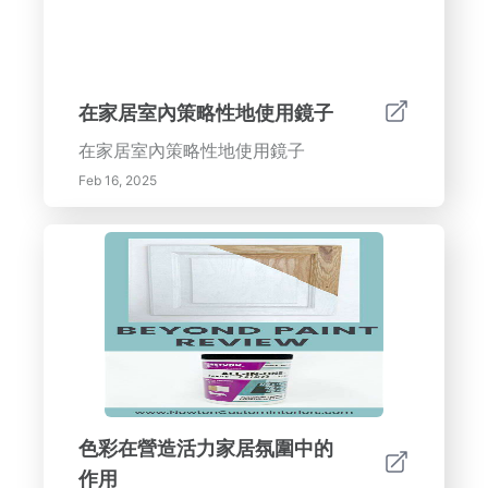
然光的好處- 通過日光暴露提升情緒和身心
健康- 通過減少對人造照明的依賴來節省能
源- 增強美學吸引力和積極的室內氛圍。副
標題：最大化自然光的策略- 設計開放式平
在家居室內策略性地使用鏡子
面布局，並使用戰略性布置的窗戶- 融入反
在家居室內策略性地使用鏡子
射表面以增強光線- 選擇適當的窗帘以控制
光線和提高能效。副標題：為自然光而設計
Feb 16, 2025
的景觀- 了解景觀設計如何影響光線流入您
的家中- 選擇增強光線進入而不遮擋的植
物- 利用戶外元素將光反射回您的居住空
間。行動號召：通過擁抱自然光的力量，將
您的家轉變為一個更明亮、更溫馨的空間。
今天就開始您通往更健康、更快樂的家的旅
程！
色彩在營造活力家居氛圍中的
作用