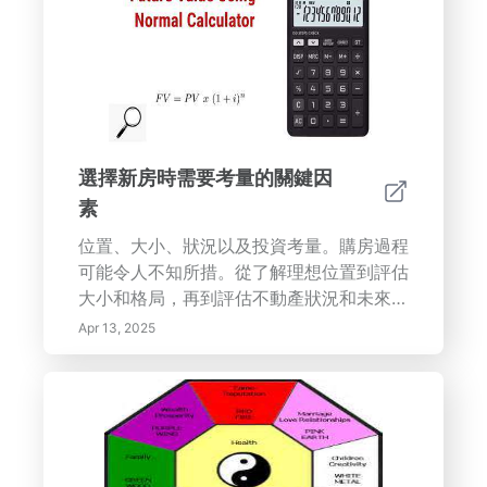
靜。保持健康的植物以獲得充滿活力的能
量，滋養身體和心靈。透過專家見解提升您
的家庭環境，促進積極能量，選擇和護理風
水植物。
選擇新房時需要考量的關鍵因
素
位置、大小、狀況以及投資考量。購房過程
可能令人不知所措。從了解理想位置到評估
大小和格局，再到評估不動產狀況和未來投
資潛力，都需要仔細斟酌。
Apr 13, 2025