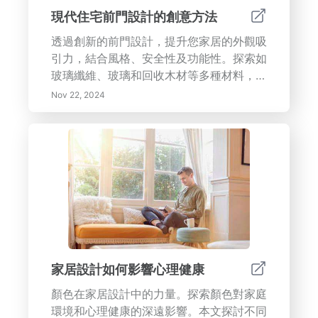
現代住宅前門設計的創意方法
透過創新的前門設計，提升您家居的外觀吸
引力，結合風格、安全性及功能性。探索如
玻璃纖維、玻璃和回收木材等多種材料，提
供現代美學與耐用性。了解大膽的顏色和飾
Nov 22, 2024
面如何使您的前門成為一個亮點，而智能科
技的增強則確保便利性與安全性。了解建築
元素在協調您的門與家居設計中的重要性，
並從個性化的裝飾中獲得靈感，這些裝飾反
映了您獨特的品味。無論您是希望整合環保
材料或是先進的安全功能，我們的綜合指南
將幫助您選擇完美的前門，提升您家的入
口。透過融合形狀和功能的深思熟慮設計選
擇，留下深刻的印象。
家居設計如何影響心理健康
顏色在家居設計中的力量。探索顏色對家庭
環境和心理健康的深遠影響。本文探討不同