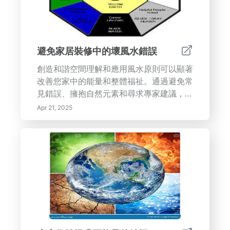
避免家居裝修中的壞風水錯誤
創造和諧空間理解和應用風水原則可以顯著
改善您家中的能量和整體福祉。通過避免常
見錯誤、擁抱自然元素和尋求專家建議，您
可以創造一個支持您生活方式的寧靜和積極
Apr 21, 2025
的環境。帶著自信開始您的家居裝修之旅，
您將創造出一個散發和諧與良好能量的空
間！