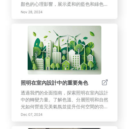
顏色的心理影響，展示柔和的藍色和綠色如
何促進放鬆，而充滿活力的黃色如何激發創
Nov 28, 2024
造力。學習如何通過周到的佈局設計出寧靜
的庇護所，優先考慮功能性和流動性，從而
提升您的日常體驗。探索自然元素如光線和
室內植物的作用，以及個人化裝飾如何將您
的空間轉變為舒適的避風港。發現創建工作
和休閒專屬區域的策略，以促進清晰性並降
低壓力。通過實用建議提升您家的設計，以
改善您的情緒和整體健康，創造您理想的庇
護所。
照明在室內設計中的重要角色
透過我們的全面指南，探索照明在室內設計
中的轉變力量。了解色溫、分層照明和自然
光如何營造完美氣氛並提升任何空間的功能
性。學習將智能照明解決方案融入設計，選
Dec 07, 2024
擇合適的燈具以補充您的設計主題，同時優
先考慮能效和可持續性。從創建焦點到設置