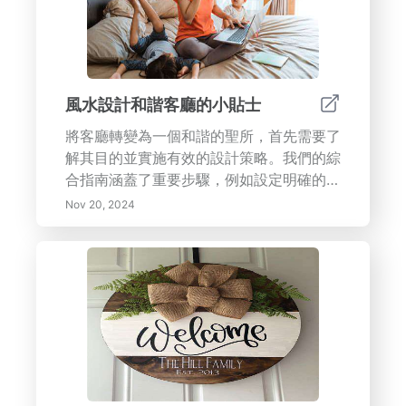
風水設計和諧客廳的小貼士
將客廳轉變為一個和諧的聖所，首先需要了
解其目的並實施有效的設計策略。我們的綜
合指南涵蓋了重要步驟，例如設定明確的功
能目標、融入自然元素以及通過家具擺放實
Nov 20, 2024
現平衡。了解艾森豪威爾矩陣以有效優先考
慮空間內的任務，並發現時間區塊的好處以
提升生產力。探索減少干擾的方法，利用科
技為您的智能家居體驗，補充您的風水原
則。定期檢查和調整您的空間，確保它保持
與您的生活方式一致的寧靜避風港。深入了
解創造一個促進福祉、聯結和平衡的客廳的
技巧和小貼士——您家的心臟期待著轉變！