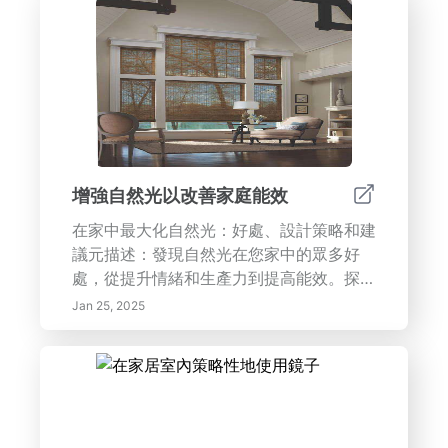
氛圍和增強空間感，我們的專家提示和創新
技巧將幫助您打造迷人、時尚和實用的室內
環境，反映您的個人風格。利用有效的照明
策略來轉變您的家，慶祝美與功能。
增強自然光以改善家庭能效
在家中最大化自然光：好處、設計策略和建
議元描述：發現自然光在您家中的眾多好
處，從提升情緒和生產力到提高能效。探索
有效的設計策略、智能技術和景觀設計技
Jan 25, 2025
巧，創造更明亮、更健康的居住空間。學習
如何選擇合適的窗戶、利用反射表面和實施
開放式平面布局，以最大限度地利用自然
光。關鍵詞：自然光的好處、家居設計、能
源效率、窗帘、為光而景觀設計。標題 1：
自然光在家居設計中的重要性。副標題：自