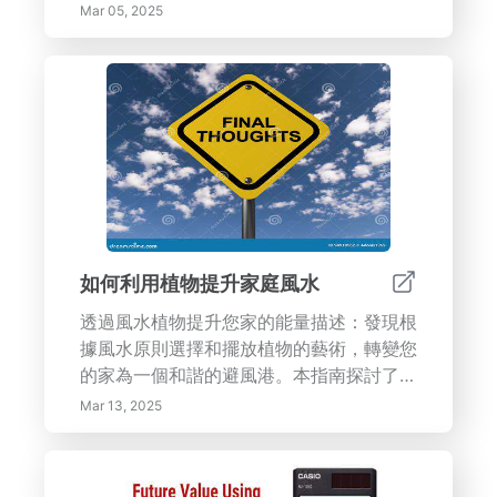
優化到利用自然光和舒緩色彩，學習提升氛
色方案、調色板、裝飾、家具、油漆顏色、
Mar 05, 2025
圍、促進健康和創造和諧生活環境的策
色彩的情感影響</p>
略。---在本指南中，我們探索了小公寓中
能量流的基本方面，重點在於如何最大化舒
適與效率。您將了解理解能量動態的重要
性、顏色和照明的作用以及有效的家具佈
置。我們也強調自然元素、科技和個性化在
創造溫暖和宜人空間中的重要性。了解如何
通過整理和優化佈局來增強光線和流動，以
及選擇舒緩的色彩組合和有意義的裝飾來促
進積極的氛圍。透過實施這些策略，提升您
如何利用植物提升家庭風水
的生活體驗，創造一個和諧而充滿活力的環
透過風水植物提升您家的能量描述：發現根
境。
據風水原則選擇和擺放植物的藝術，轉變您
的家為一個和諧的避風港。本指南探討了理
解基礎風水原則、特定植物的影響以及優化
Mar 13, 2025
位置技巧以增強能量（氣）流動的基本提
示。了解如玉樹、竹子和和平百合等植物如
何提升您的生活空間，吸引繁榮、平衡與寧