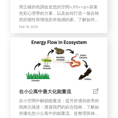
用正確的色調改造您的空間</h1><p>探索
色彩心理學的力量，以及如何打造一個反映
您的個性和增強您幸福感的家。了解如何使
用色彩組合、色溫和文化關聯，打造一個和
Feb 19, 2025
諧且視覺上令人驚嘆的空間。從選擇完美的
調色板到通過裝飾和家具整合色彩，本指南
提供了專家提示和技巧。</p><ul> <li>
<strong>了解色彩心理學：</strong>發
現不同顏色的情感影響。</li> <li>
<strong>創建和諧的配色方案：
</strong>了解色彩組合和色輪。</li>
<li><strong>設計以產生影響和功能：
</strong>探索如何使用色彩來獲得視覺吸
引力並定義空間。</li> <li><strong>將色
在小公寓中最大化能量流
彩與裝飾和家具相結合：</strong>找到除
在小空間中解鎖能量流：提升舒適與效率的
了油漆之外添加色彩的方法。</li></ul>
指南元描述：透過我們的綜合指南，了解如
<p><strong>關鍵字：</strong>色彩心
何優化您小公寓中的能量流。從整理與佈局
理學、室內設計、色彩組合、家居裝飾、配