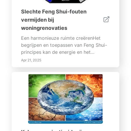
Slechte Feng Shui-fouten
vermijden bij
woningrenovaties
Een harmonieuze ruimte creërenHet
begrijpen en toepassen van Feng Shui-
principes kan de energie en het
algehele welzijn van uw huis aanzienlijk
Apr 21, 2025
verbeteren. Door veelvoorkomende
fouten te vermijden, natuurlijke
elementen te omarmen en deskundig
advies in te winnen, kunt u een serene
en positieve omgeving creëren die uw
levensstijl ondersteunt. Begin uw
renovatie avontuur met vertrouwen,
wetende dat u een ruimte creëert die
harmonie en goede energie uitstraalt!