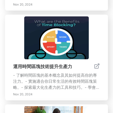
復。 最後，接受持續學習和適應作為個人成長的
序。該矩陣由前美國總統德懷特·D·艾森豪威爾開
Nov 20, 2024
手段。創建一個支持性的家庭環境，激發創造
發，提供了一個清晰的框架，以增強決策能力和
力，促進終身學習，幫助您以韌性和適應力應對
生產力。您將學習到：- 理解四個象限：學習如
生活的挑戰。 關鍵字：目標設定、生產力工具、
何將任務分為四個不同的象限：緊急且重要、重
時間管理、委託策略、工作與生活平衡、持續學
要但不緊急、緊急但不重要，以及既不緊急也不
習、個人成長。
重要。- 艾森豪威爾矩陣的好處：揭示這種工具
如何明確優先事項，減少負擔，促進主動規劃，
並最終改善工作與生活的平衡。- 實施步驟：獲
得關於列出任務、評估其緊急性和重要性的實用
技巧，並有效管理您的時間。主要好處：- 改善
任務優先級：區分什麼重要和不重要，確保專注
運用時間區塊技術提升生產力
於高價值活動。- 提升專注力：致力於重要的長
- 了解時間區塊的基本概念及其如何提高你的專
期目標，減少壓力並避免職業倦怠。- 主動時間
注力。- 實施適合你日常生活的有效時間區塊策
管理：從被動轉變為主動心態，更智能地安排日
略。- 探索最大化生產力的工具和技巧。- 學會靈
程並更好地分配資源。擁抱艾森豪威爾矩陣，以
活調整你的時間表以克服挑戰。擁抱時間區塊的
簡化您的工作流程，提升生產力，並將您的日常
Nov 20, 2024
結構化方法，今天就改變你的日常安排！
行動與長期目標對齊。