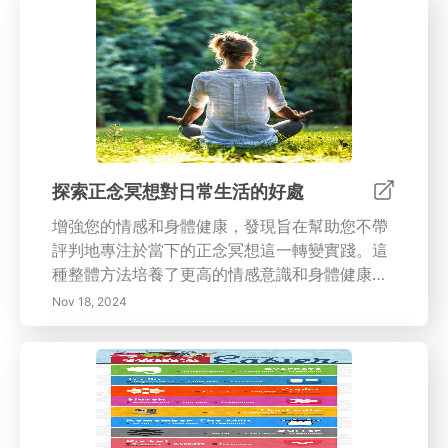
探索正念冥想對日常生活的好處
增強您的情感和身體健康，發現旨在幫助您不帶
評判地專注於當下的正念冥想這一轉變實踐。這
種整體方法培養了更高的情感意識和身體健康益
處，包括減輕壓力和焦慮以及改善睡眠和免疫功
Nov 18, 2024
能。探索心理優勢，包括提高專注力、情感韌性
和增強的人際關係。學習將正念融入您日常生活
的實用技巧，從正念飲食到冥想練習。無論您是
初學者還是希望深化練習，我們的綜合指南提供
了將正念融入您日常生活各個方面的見解和方
法。今天就開始您的正念冥想之旅，提升精神清