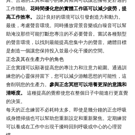
具、合適的工具和最小的家具佈局可以讓您擁有更舒適的
工作體驗。
花時間優化您的實體工作區可以減少疲勞，提
高工作效率。
設計良好的環境可以引發創造力和動力。
最後，考慮聲音環境。同時播放背景音樂或白噪音可以幫
助淹沒那些可能打斷您專注的不必要聲音。嘗試各種類型
的聲音環境，以找到最能提高您集中力的聲音。總體目標
是創造一個讓您保持投入並最小化干擾的空間。
正念及其在生產力中的角色
正念實踐可以顯著提高您的專注力和注意力範圍。通過訓
練您的心靈保持當下，您可以減少游離思想的可能性，這
會削弱您的生產力。
參與正念冥想可以培養更深的意識和
清晰度。
這種提高的覺察使您在整個日子中能進行更直覺
的決策。
每天的正念練習不必耗時太多。即使是幾分鐘的正念呼吸
或身體掃描也可以幫助您重新設定和重新聚焦。定期練習
可以養成在工作中出現干擾時回到呼吸或中心的心理習