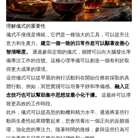
理解儀式的重要性
儀式不僅僅是傳統，它們是一種強大的工具，可以提升注
意力和生產力。
建立一個一致的日常作息可以顯著改善心
智清晰度。
通過參與定期的儀式，個體可以向大腦發出準
備專注工作的信號。這種心理準備可以創造一個有利於取
得更大成果的環境。
這些儀式可以從早晨的例行活動到在開始任務前採取的具
體行動。例如，冥想實踐可以培養平靜和準備感。
融入正
念技巧也可以幫助集中思想並最小化干擾。
這最終可以導
致更高效的工作時段。
此外，儀式可以提高您的動機和精力水平。通過將某些行
動與生產性結果聯繫起來，您會培養出一個正向的反饋循
環，強化您的專注力。隨著時間的推移，參與這些行為可