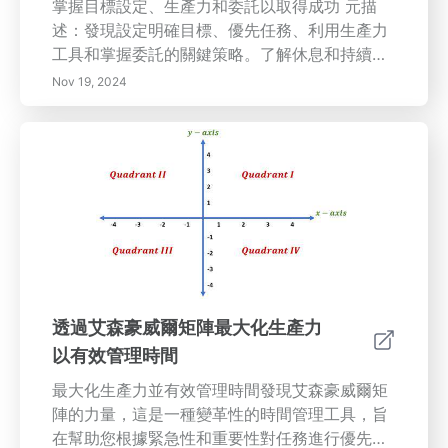
掌握目標設定、生產力和委託以取得成功 元描
述：發現設定明確目標、優先任務、利用生產力
工具和掌握委託的關鍵策略。了解休息和持續學
習如何促進個人成長和提高效率。透過可行的洞
Nov 19, 2024
見，轉變您對工作和生活的 approach！ 內容概
述：在本綜合指南中，我們探討了設定明確目標
和優先事項對個人和職業發展的關鍵重要性。了
解如何通過明確的目標提供動力和責任，並學習
如何使用艾森豪威爾矩陣等工具有效優先配置這
些目標。 發現增強效率、簡化協作和減少壓力的
必要生產力工具，在快節奏的環境中，從任務管
理應用程序到時間跟踪軟件，找到適合您需求的
最佳工具，並了解如何將它們融入您的日常生
活。 揭開有效委託的秘密，這是領導者優化團隊
透過艾森豪威爾矩陣最大化生產力
動態和提高時間管理的重要技能。了解常見陷阱
以有效管理時間
並學習成功委託的策略，使您的團隊更具權能，
同時提高整體生產力。 探索在日常工作中休息和
最大化生產力並有效管理時間發現艾森豪威爾矩
融入休閒以改善心理和身體健康的重要性。發現
陣的力量，這是一種變革性的時間管理工具，旨
如何創造一個有利於休息的環境，增強放鬆和恢
在幫助您根據緊急性和重要性對任務進行優先排