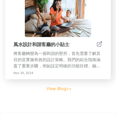
風水設計和諧客廳的小貼士
將客廳轉變為一個和諧的聖所，首先需要了解其
目的並實施有效的設計策略。我們的綜合指南涵
蓋了重要步驟，例如設定明確的功能目標、融入
自然元素以及通過家具擺放實現平衡。了解艾森
Nov 20, 2024
豪威爾矩陣以有效優先考慮空間內的任務，並發
現時間區塊的好處以提升生產力。探索減少干擾
View Blog>>
的方法，利用科技為您的智能家居體驗，補充您
的風水原則。定期檢查和調整您的空間，確保它
保持與您的生活方式一致的寧靜避風港。深入了
解創造一個促進福祉、聯結和平衡的客廳的技巧
Footer
和小貼士——您家的心臟期待著轉變！