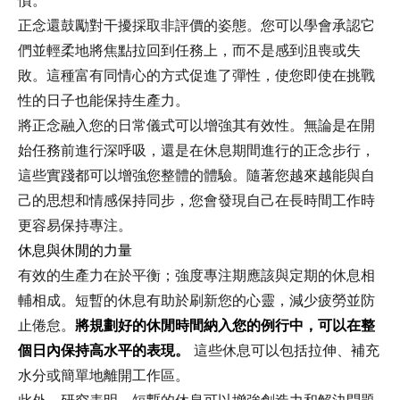
慣。
正念還鼓勵對干擾採取非評價的姿態。您可以學會承認它
們並輕柔地將焦點拉回到任務上，而不是感到沮喪或失
敗。這種富有同情心的方式促進了彈性，使您即使在挑戰
性的日子也能保持生產力。
將正念融入您的日常儀式可以增強其有效性。無論是在開
始任務前進行深呼吸，還是在休息期間進行的正念步行，
這些實踐都可以增強您整體的體驗。隨著您越來越能與自
己的思想和情感保持同步，您會發現自己在長時間工作時
更容易保持專注。
休息與休閒的力量
有效的生產力在於平衡；強度專注期應該與定期的休息相
輔相成。短暫的休息有助於刷新您的心靈，減少疲勞並防
止倦怠。
將規劃好的休閒時間納入您的例行中，可以在整
個日內保持高水平的表現。
這些休息可以包括拉伸、補充
水分或簡單地離開工作區。