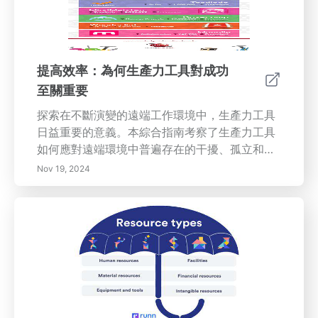
晰度、情感平衡和身體健康！
提高效率：為何生產力工具對成功
至關重要
探索在不斷演變的遠端工作環境中，生產力工具
日益重要的意義。本綜合指南考察了生產力工具
如何應對遠端環境中普遍存在的干擾、孤立和時
間管理等挑戰。發現這些工具提供的多種功能，
Nov 19, 2024
從專案管理到精簡溝通，增強團隊成員間的協
作。了解使用生產力工具的好處，包括改善時間
管理、提高專注力、更好的目標設定和任務自動
化。掌握選擇合適的生產力工具的見解，以適應
您的特定需求和目標，確保您在任何工作環境中
都能高效且有效。