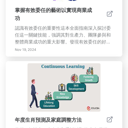
掌握有效委任的藝術以實現商業成
功
認識有效委任的重要性這本全面指南深入探討委
任這一關鍵技能，強調其對生產力、團隊參與和
整體商業成功的重大影響。發現有效委任的好
處，包括培養員工的所有權感和提升他們的信
Nov 19, 2024
心。學習如何識別適合委任的任務，為每項任務
選擇合適的團隊成員，並清楚地傳達期望。探索
克服委任障礙的策略，以及監控進展和提供建設
性反饋以提升團隊表現的重要性。本文還強調反
思在委任過程中的必要性，以及如何實施所學的
教訓以促進持續改進。為自己裝備基本的委任策
略，以推動您組織中的效率和協作成功。
年度生肖預測及家庭調整方法