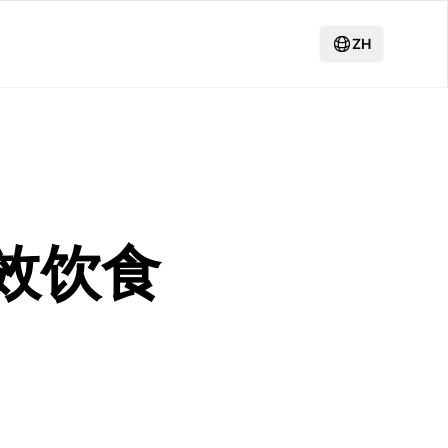
ZH
效饮食