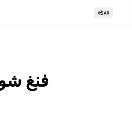
AR
فنغ شوي