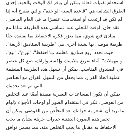
استخدام تقنيات فعالة يمكن أن يوفر لك الوقت والجهد. إحدى
الطرق الشائعة هي "قاعدة السنة الواحدة"، والتي تقترح أنه إذا
لم تكن قد ارتديت أو استخدمت عنصرًا ما في العام الماضي،
فقد حان الوقت للتخلي عنه. تتماشى هذه الطريقة تمامًا مع
مبادئ فنغ شوي، مما يعزز فكرة الاحتفاظ بما تفتقده حقًا.
طريقة موصى بها بشدة أخرى هي "طريقة الصناديق الأربعة"،
حيث تحدد أربع صناديق مُعلمة ب"احتفظ"، "تبرع"، "بيع"،
و"مهملات". أثناء تفريغ ملابسك وإكسسواراتك، ضع كل عنصر
في الصندوق المناسب. يمكن أن تسهل هذه الطريقة المنظمة
عملية اتخاذ القرار، مما يجعل من السهل الفراق مع العناصر
التي لم تعد تخدمك.
يمكن أن تكون المساعدات البصرية مفيدة أيضًا عند التخلص
من الفوضى. فكر في استخدام الصور أو لوحات الأجواء لإلهام
ما تريد أن تشعر به خزانتك بعد التخلّص من الفوضى. يمكن أن
تحفز هذه الصورة الذهنية خيارات جريئة بشأن ما يجب
الاحتفاظ به مقابل ما يجب التخلص منه، مما يضمن توافق