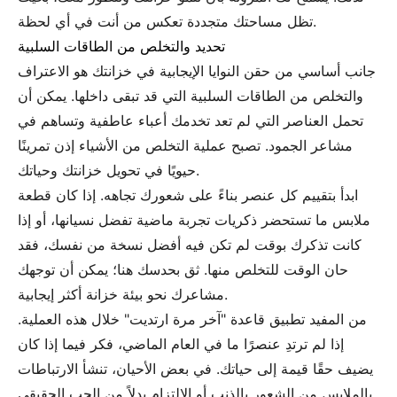
تظل مساحتك متجددة تعكس من أنت في أي لحظة.
تحديد والتخلص من الطاقات السلبية
جانب أساسي من حقن النوايا الإيجابية في خزانتك هو الاعتراف
والتخلص من الطاقات السلبية التي قد تبقى داخلها. يمكن أن
تحمل العناصر التي لم تعد تخدمك أعباء عاطفية وتساهم في
مشاعر الجمود. تصبح عملية التخلص من الأشياء إذن تمرينًا
حيويًا في تحويل خزانتك وحياتك.
ابدأ بتقييم كل عنصر بناءً على شعورك تجاهه. إذا كان قطعة
ملابس ما تستحضر ذكريات تجربة ماضية تفضل نسيانها، أو إذا
كانت تذكرك بوقت لم تكن فيه أفضل نسخة من نفسك، فقد
حان الوقت للتخلص منها. ثق بحدسك هنا؛ يمكن أن توجهك
مشاعرك نحو بيئة خزانة أكثر إيجابية.
من المفيد تطبيق قاعدة "آخر مرة ارتديت" خلال هذه العملية.
إذا لم ترتدِ عنصرًا ما في العام الماضي، فكر فيما إذا كان
يضيف حقًا قيمة إلى حياتك. في بعض الأحيان، تنشأ الارتباطات
بالملابس من الشعور بالذنب أو الالتزام بدلاً من الحب الحقيقي