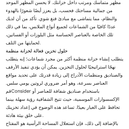
مظهر متماسك ومرتب داخل خزانتك. لا يحسن المظهر الموحد
من جمالية مساحتك فحسب، بل يعزز أيضًا شعورًا بالهدوء
والنظام، مما يتماشى مع مبادئ فنغ شوي. تأكد من أن لديك
عددًا كافيًا من الشماعات لجميع أنواع الملابس، بما في ذلك
تلك الخاصة بالعناصر الحساسة مثل البلوزات أو الفساتين،
لحمايتها من التلف.
حلول تخزين فعالة لخزانة منظمة
يتطلب إنشاء خزانة منظمة أكثر من مجرد شماعات؛ إنه يتطلب
نهجًا استراتيجيًا لحلول التخزين. يمكن أن يؤدي تنفيذ الأرفف
والصناديق ومنظمات الأدراج إلى زيادة قدرتك على تحديد مواقع
العناصر بسرعة، وهو أمر ضروري لروتين يومي سلس.
قمConsider باستخدام صناديق شفافة للعناصر أو
الإكسسوارات الموسمية، حيث تتيح الشفافية رؤية سهلة بينما
تحافظ على الغبار بعيدًا. تساعد هذه الوضوح في إعداد تخزينك
على خلق بيئة هادئة.
بالإضافة إلى ذلك، فإن استغلال المساحة الرأسية هو المفتاح