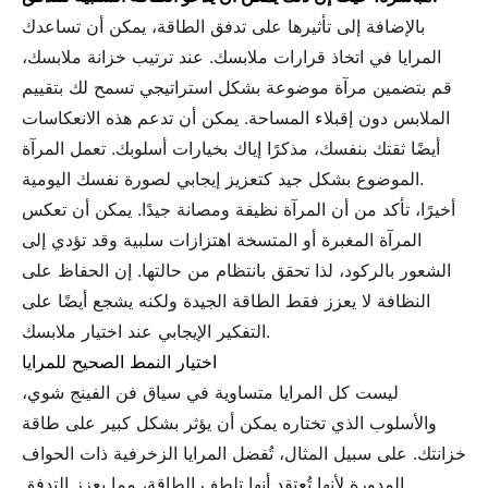
بالإضافة إلى تأثيرها على تدفق الطاقة، يمكن أن تساعدك
المرايا في اتخاذ قرارات ملابسك. عند ترتيب خزانة ملابسك،
قم بتضمين مرآة موضوعة بشكل استراتيجي تسمح لك بتقييم
الملابس دون إقبلاء المساحة. يمكن أن تدعم هذه الانعكاسات
أيضًا ثقتك بنفسك، مذكرًا إياك بخيارات أسلوبك. تعمل المرآة
الموضوع بشكل جيد كتعزيز إيجابي لصورة نفسك اليومية.
أخيرًا، تأكد من أن المرآة نظيفة ومصانة جيدًا. يمكن أن تعكس
المرآة المغبرة أو المتسخة اهتزازات سلبية وقد تؤدي إلى
الشعور بالركود، لذا تحقق بانتظام من حالتها. إن الحفاظ على
النظافة لا يعزز فقط الطاقة الجيدة ولكنه يشجع أيضًا على
التفكير الإيجابي عند اختيار ملابسك.
اختيار النمط الصحيح للمرايا
ليست كل المرايا متساوية في سياق فن الفينج شوي،
والأسلوب الذي تختاره يمكن أن يؤثر بشكل كبير على طاقة
خزانتك. على سبيل المثال، تُفضل المرايا الزخرفية ذات الحواف
المدورة لأنها تُعتقد أنها تلطف الطاقة، مما يعزز التدفق