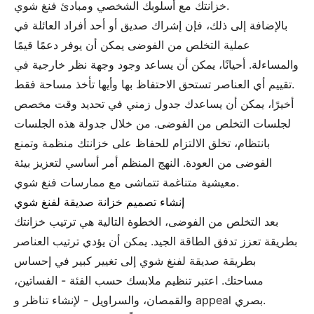
خزانتك مع أسلوبك الشخصي ومبادئ فنغ شوي.
بالإضافة إلى ذلك، فإن إشراك صديق أو أحد أفراد العائلة في
عملية التخلص من الفوضى يمكن أن يوفر دعمًا قيمًا
والمساءلة. أحيانًا، يمكن أن يساعد وجود وجهة نظر خارجية في
تقييم أي العناصر تستحق الاحتفاظ بها وأيها تأخذ مساحة فقط.
أخيرًا، يمكن أن يساعدك جدول زمني في تحديد وقت مخصص
لجلسات التخلص من الفوضى. من خلال جدولة هذه الجلسات
بانتظام، تخلق الالتزام للحفاظ على خزانتك منظمة وتمنع
الفوضى من العودة. النهج المنظم أمر أساسي لتعزيز بيئة
معيشية متناغمة تتماشى مع ممارسات فنغ شوي.
إنشاء تصميم خزانة صديقة لفنغ شوي
بعد التخلص من الفوضى، الخطوة التالية هي ترتيب خزانتك
بطريقة تعزز تدفق الطاقة الجيد. يمكن أن يؤدي ترتيب العناصر
بطريقة صديقة لفنغ شوي إلى تغيير كبير في إحساس
مساحتك. اعتبر تنظيم ملابسك حسب الفئة - الفساتين،
والقمصان، والسراويل - لإنشاء تناظر و appeal بصري.