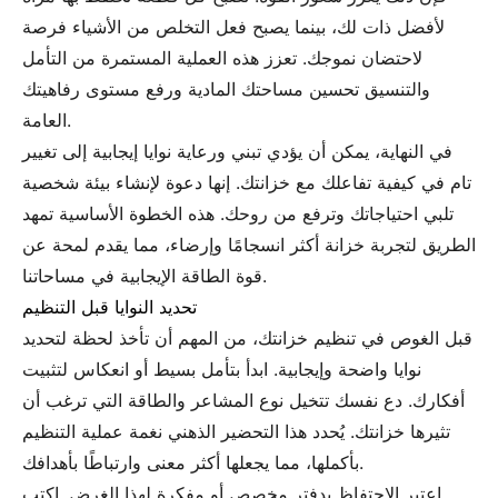
لأفضل ذات لك، بينما يصبح فعل التخلص من الأشياء فرصة
لاحتضان نموجك. تعزز هذه العملية المستمرة من التأمل
والتنسيق تحسين مساحتك المادية ورفع مستوى رفاهيتك
العامة.
في النهاية، يمكن أن يؤدي تبني ورعاية نوايا إيجابية إلى تغيير
تام في كيفية تفاعلك مع خزانتك. إنها دعوة لإنشاء بيئة شخصية
تلبي احتياجاتك وترفع من روحك. هذه الخطوة الأساسية تمهد
الطريق لتجربة خزانة أكثر انسجامًا وإرضاء، مما يقدم لمحة عن
قوة الطاقة الإيجابية في مساحاتنا.
تحديد النوايا قبل التنظيم
قبل الغوص في تنظيم خزانتك، من المهم أن تأخذ لحظة لتحديد
نوايا واضحة وإيجابية. ابدأ بتأمل بسيط أو انعكاس لتثبيت
أفكارك. دع نفسك تتخيل نوع المشاعر والطاقة التي ترغب أن
تثيرها خزانتك. يُحدد هذا التحضير الذهني نغمة عملية التنظيم
بأكملها، مما يجعلها أكثر معنى وارتباطًا بأهدافك.
اعتبر الاحتفاظ بدفتر مخصص أو مفكرة لهذا الغرض. اكتب