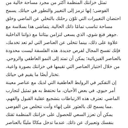
تمثل خزانتك المنظمة أكثر من مجرد مساحة خالية من
الفوضى؛ إنها ترمز إلى التغيير والتطور في حياتك. يسمح
احتضان التغييرات التي تلوّن رحلتك بالتخلي عن الماضي وخلق
مساحة تناسب تمامًا ذاتك الحالية. يتماشى هذا بسلاسة مع
جوهر فنغ شوي، الذي يسعى لتزامن بيئاتنا مع ذواتنا الداخلية.
علاوة على ذلك، بينما تتخلى عن العناصر التي لم تعد تخدمك،
فإنك تفسح المجال لفرص جديدة. هذه الفلسفة ليست محدودة
بالعناصر الفيزيائية؛ يمكن أن تمتد إلى النمو العاطفي والروحي.
من خلال اختيار العناصر التي تقيمها في خزانتك بصورة واعية،
تختار أيضًا ما يقيم في حياتك.
إن التفكير في الروابط العاطفية التي لديك مع عناصر معينة
أمر حيوي. في بعض الأحيان، ما نحتفظ به هو تمثيل لتجارب
الماضي. تعترف هذه الارتباطات بتشجيع عقلية القبول والفهم،
مما يسمح لك بالعثور على إنهاء وأنت تتخلص من الفوضى.
يمكن أن تعزز السعي للحصول على خزانتك المنظمة ثقتك
بنفسك وتعبيرك عن ذاتك. عندما تدخل مكانًا مليئًا بالعناصر