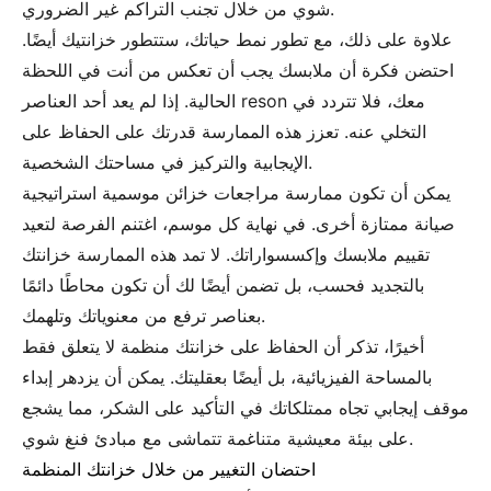
شوي من خلال تجنب التراكم غير الضروري.
علاوة على ذلك، مع تطور نمط حياتك، ستتطور خزانتيك أيضًا.
احتضن فكرة أن ملابسك يجب أن تعكس من أنت في اللحظة
الحالية. إذا لم يعد أحد العناصر reson معك، فلا تتردد في
التخلي عنه. تعزز هذه الممارسة قدرتك على الحفاظ على
الإيجابية والتركيز في مساحتك الشخصية.
يمكن أن تكون ممارسة مراجعات خزائن موسمية استراتيجية
صيانة ممتازة أخرى. في نهاية كل موسم، اغتنم الفرصة لتعيد
تقييم ملابسك وإكسسواراتك. لا تمد هذه الممارسة خزانتك
بالتجديد فحسب، بل تضمن أيضًا لك أن تكون محاطًا دائمًا
بعناصر ترفع من معنوياتك وتلهمك.
أخيرًا، تذكر أن الحفاظ على خزانتك منظمة لا يتعلق فقط
بالمساحة الفيزيائية، بل أيضًا بعقليتك. يمكن أن يزدهر إبداء
موقف إيجابي تجاه ممتلكاتك في التأكيد على الشكر، مما يشجع
على بيئة معيشية متناغمة تتماشى مع مبادئ فنغ شوي.
احتضان التغيير من خلال خزانتك المنظمة