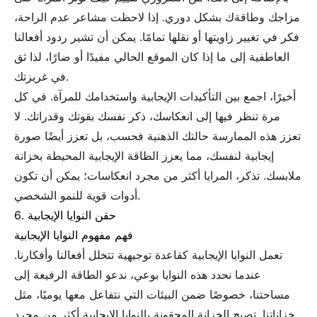
مزاجك وطاقةك بشكل دوري. إذا لاحظت مشاعر عدم الراحة،
فكر في تغيير زاويتها أو نقلها تمامًا. يمكن أن تشير ردود أفعالنا
العاطفية إلى ما إذا كان الموقع الحالي مفيدًا أو ضارًا، لذا ثق
في غريزتك.
أخيرًا، اجمع بين التأكيدات الإيجابية واستخدامك للمرآة. في كل
مرة تنظر فيها إلى انعكاسك، ذكر نفسك بقوتك وقدراتك. لا
تعزز هذه الممارسة حالتك الذهنية فحسب، بل تعزز أيضًا صورة
إيجابية لنفسك، مما يعزز الطاقة الإيجابية المحيطة بخزانة
ملابسك. تذكر، المرايا أكثر من مجرد انعكاسات؛ يمكن أن تكون
أدوات قوية للنمو الشخصي.
6. حقن النوايا الإيجابية
فهم مفهوم النوايا الإيجابية
تعمل النوايا الإيجابية كقاعدة توجيهية تتخلل أفعالنا وأفكارنا.
عندما نحدد هذه النوايا بوعي، ندعو الطاقة الرفيعة إلى
مساحتنا، خصوصًا ضمن البيئات التي نتفاعل معها يوميًا، مثل
خزاناتنا. تصبح الخزانة المحقونة بالنوايا الإيجابية أكثر من مجرد