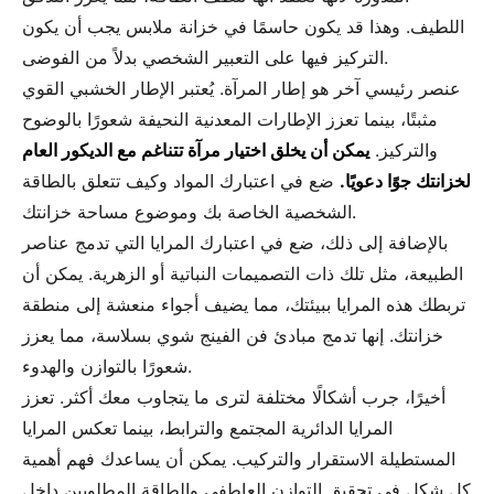
اللطيف. وهذا قد يكون حاسمًا في خزانة ملابس يجب أن يكون
التركيز فيها على التعبير الشخصي بدلاً من الفوضى.
عنصر رئيسي آخر هو إطار المرآة. يُعتبر الإطار الخشبي القوي
مثبتًا، بينما تعزز الإطارات المعدنية النحيفة شعورًا بالوضوح
والتركيز.
يمكن أن يخلق اختيار مرآة تتناغم مع الديكور العام
لخزانتك جوًا دعويًا.
ضع في اعتبارك المواد وكيف تتعلق بالطاقة
الشخصية الخاصة بك وموضوع مساحة خزانتك.
بالإضافة إلى ذلك، ضع في اعتبارك المرايا التي تدمج عناصر
الطبيعة، مثل تلك ذات التصميمات النباتية أو الزهرية. يمكن أن
تربطك هذه المرايا ببيئتك، مما يضيف أجواء منعشة إلى منطقة
خزانتك. إنها تدمج مبادئ فن الفينج شوي بسلاسة، مما يعزز
شعورًا بالتوازن والهدوء.
أخيرًا، جرب أشكالًا مختلفة لترى ما يتجاوب معك أكثر. تعزز
المرايا الدائرية المجتمع والترابط، بينما تعكس المرايا
المستطيلة الاستقرار والتركيب. يمكن أن يساعدك فهم أهمية
كل شكل في تحقيق التوازن العاطفي والطاقة المطلوبين داخل