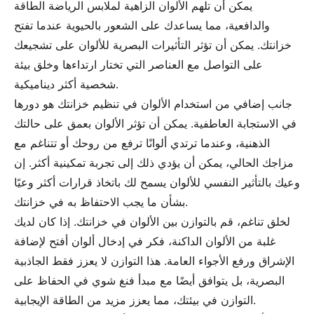
يمكن أن تلهم الألوان الزاهية لملابس الرياضة الطاقة
والدافعية، مما يساعدك على الشعور بالحيوية عندما تفتح
خزانتك. يمكن أن تؤثر التأثيرات البصرية للألوان على تشجيعك
على التواصل مع العناصر التي تختار ارتداءها وخلق بيئة
شخصية أكثر ديناميكية.
جانب إضافي من استخدام الألوان في تنظيم خزانتك هو دورها
في الاستجابة العاطفية. يمكن أن تؤثر الألوان بعمق على حالتك
الذهنية، وعندما ترتدي ألوانًا ترفع من روحك أو تتناغم مع
مزاجك الحالي، يمكن أن يؤدي ذلك إلى تجربة تمكينية أكثر. إن
وعيك بالتأثير النفسي للألوان يسمح لك باتخاذ قرارات أكثر وعيًا
بشأن ما يجب الاحتفاظ به في خزانتك.
لخلق تناغم، قم بالتوازن بين الألوان في خزانتك. إذا كان لديك
غلبة من الألوان الداكنة، فكر في إدخال ألوان أفتح لإضافة
الإشراق ورفع الأجواء العامة. هذا التوازن لا يعزز فقط الجاذبية
البصرية، بل يتوافق أيضًا مع مبدأ فنغ شوي في الحفاظ على
التوازن في بيئتك، مما يعزز مزيد من الطاقة الإيجابية.