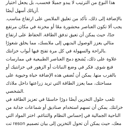
هذا النوع من الترتيب لا يبدو جميلًا فحسب، بل يجعل اختيار
أزيائك أسهل أيضًا.
بالإضافة إلى ذلك، تأكد من تعليق الملابس على ارتفاع مناسب.
يجب ألا تكون العناصر محشورة معًا أو مخزنة في مكان مرتفع
جدًا، حيث يمكن أن تعيق تدفق الطاقة. الحفاظ على ارتفاع
مثالي يعزز الوصول البديهي إلى ملابسك، مما يخلق شعورًا
بالراحة والسهولة في كل مرة تفتح فيها أبواب خزانتك.
علاوة على ذلك، يُشجع دمج العناصر الطبيعية في ممارسات
فنغ شوي. فكر في وضع النباتات أو الزهور في خزانتيك أو
بالقرب منها. يمكن أن تُضفي هذه الإضافة حياة وحيوية على
مساحتك، مما يعزز الطاقة التي تريد زراعتها داخل ملاذك
الشخصي.
تلعب حلول التخزين أيضًا دورًا حاسمًا في تعزيز الطاقة في
خزانتك. يمكن أن تسهم استخدام صناديق أو شماعات جذابة من
الناحية الجمالية في إحساس النظام والتناغم. اختر المواد التي
تت reson معك، حيث يمكن أن تحول التخزين إلى بيان تصميم