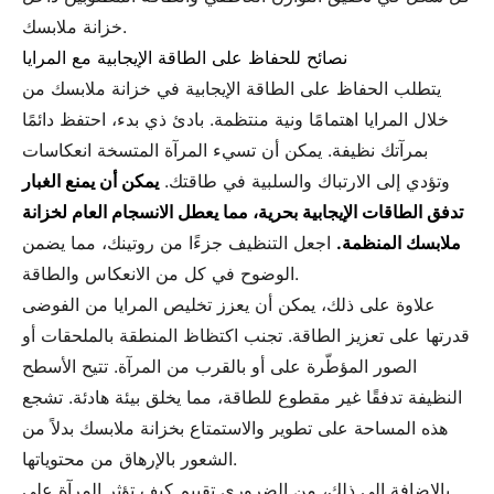
خزانة ملابسك.
نصائح للحفاظ على الطاقة الإيجابية مع المرايا
يتطلب الحفاظ على الطاقة الإيجابية في خزانة ملابسك من
خلال المرايا اهتمامًا ونية منتظمة. بادئ ذي بدء، احتفظ دائمًا
بمرآتك نظيفة. يمكن أن تسيء المرآة المتسخة انعكاسات
وتؤدي إلى الارتباك والسلبية في طاقتك.
يمكن أن يمنع الغبار
تدفق الطاقات الإيجابية بحرية، مما يعطل الانسجام العام لخزانة
ملابسك المنظمة.
اجعل التنظيف جزءًا من روتينك، مما يضمن
الوضوح في كل من الانعكاس والطاقة.
علاوة على ذلك، يمكن أن يعزز تخليص المرايا من الفوضى
قدرتها على تعزيز الطاقة. تجنب اكتظاظ المنطقة بالملحقات أو
الصور المؤطّرة على أو بالقرب من المرآة. تتيح الأسطح
النظيفة تدفقًا غير مقطوع للطاقة، مما يخلق بيئة هادئة. تشجع
هذه المساحة على تطوير والاستمتاع بخزانة ملابسك بدلاً من
الشعور بالإرهاق من محتوياتها.
بالإضافة إلى ذلك، من الضروري تقييم كيف تؤثر المرآة على