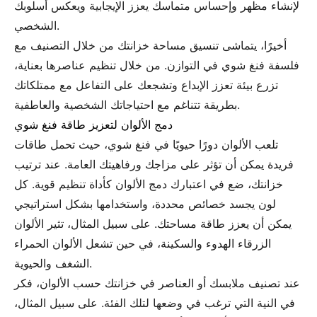
لإنشاء مظهر وإحساس متماسك يعزز الإيجابية ويعكس أسلوبك
الشخصي.
أخيرًا، يتماشى تنسيق مساحة خزانتك من خلال التصنيف مع
فلسفة فنغ شوي في التوازن. من خلال تنظيم عناصرها بعناية،
تزرع بيئة تعزز الإبداع وتشجعك على التفاعل مع ممتلكاتك
بطريقة تتناغم مع احتياجاتك الشخصية والعاطفية.
دمج الألوان لتعزيز طاقة فنغ شوي
تلعب الألوان دورًا حيويًا في فنغ شوي، حيث تحمل طاقات
فريدة يمكن أن تؤثر على مزاجك ورفاهيتك العامة. عند ترتيب
خزانتك، ضع في اعتبارك دمج الألوان كأداة تنظيم قوية. كل
لون يجسد خصائص محددة، واستخدامها بشكل استراتيجي
يمكن أن يعزز طاقة مساحتك. على سبيل المثال، تثير الألوان
الزرقاء الهدوء والسكينة، في حين تشعل الألوان الحمراء
الشغف والحيوية.
عند تصنيف ملابسك أو العناصر في خزانتك حسب الألوان، فكر
في النية التي ترغب في وضعها لتلك الفئة. على سبيل المثال،