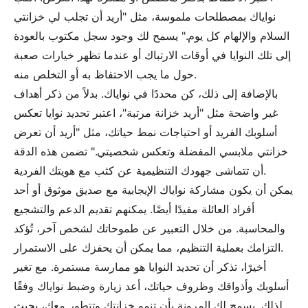
نواياك بمصطلحات ملموسة، مثل "أريد أن تجلب لي خزانتي
السلام والإلهام كل يوم." يسمح لك وجود سجل مكتوب بالعودة
إلى تلك النوايا في أوقات الارتباك أو عندما تظهر خيارات صعبة
حول ما يجب الاحتفاظ به أو التخلص منه.
بالإضافة إلى ذلك، كن محددًا في نواياك. بدلاً من ذكر أهداف
غير واضحة مثل "أريد خزانة مرتبة"، اعتبر تحديد نوايا تعكس
أسلوبك الفريد أو احتياجات نمط حياتك، مثل "أريد أن تعرض
خزانتي ملابسي المفضلة وتعكس شخصيتي." تضمن هذه الدقة
أن تتماشى جهودك التنظيمية عن كثب مع هويتك الفردية.
يمكن أن يكون مشاركة نواياك الإيجابية مع صديق موثوق أو أحد
أفراد العائلة مفيدًا أيضًا. يمكنهم تقديم الدعم والتشجيع
والمحاسبة. من خلال التعبير عن طموحاتك لشخص آخر، تُؤكد
التزامك بعملية التنظيم، مما يمكن أن يحفزك على الاستمرار.
أخيرًا، تذكر أن تحديد النوايا هو ممارسة مستمرة. مع تغير
أسلوبك وأذواقك وظروف حياتك، أعد زيارة وضبط نواياك وفقًا
لذلك. يسمح لك المرونة بأن تنمو خزانتك وتتطور معك، بحيث