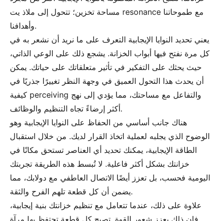
مساحة تخزين؛ تتحول إلى ملاذ يت resonance مع طموحاتنا
وأهدافنا.
يعني تحديد النوايا الإيجابية التعرف على ما نريد أن نشعر به في
كل مرة نفتح فيها أبواب الخزانة. يشجع ذلك على الوعي الذاتي،
حيث يحثك على التفكير في تأثير متعلقاتك على حياتك. يمكن
أن يحدث هذا التحول العميق في وجهة النظر تغييرًا جذريًا في
كيفية perceiving والتفاعل مع مساحتك، مما يؤدي إلى نهج
أكثر إرضاءً تجاه التنظيم والوظائف.
هناك جانب أساسي من الحفاظ على النوايا الإيجابية وهو
الوضوح الذي يجلبه لعملية اتخاذ القرار لديك. من خلال استقبال
الطاقة الإيجابية، يمكنك تحديد أي العناصر تستحق مكانًا في
خزانتك بشكل أكثر فاعلية. لا تُبسط هذه الطريقة تجربتك
اليومية فحسب، بل تعزز أيضًا الاتصال العاطفي مع دولابك، مما
يضمن أن كل قطعة تلهم الفرح والثقة.
علاوة على ذلك، عندما تتعامل مع تنظيم خزانتك بنية إيجابية،
فإن ذلك يعزز شعور القوة. تصبح كل قطعة تحتفظ بها مرآة