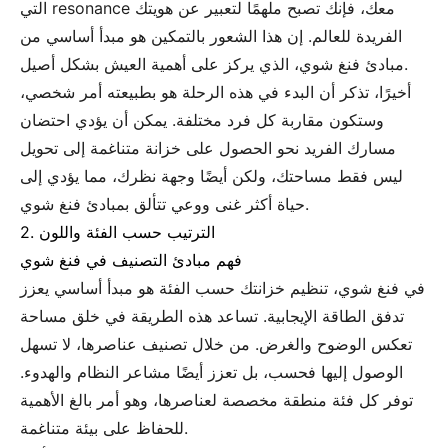
التي resonance معك، فإنك تصبح ملهمًا لتعبير عن هويتك
الفريدة للعالم. إن هذا الشعور بالتمكين هو مبدأ أساسي من
مبادئ فنغ شوي، الذي يركز على أهمية العيش بشكل أصيل.
أخيرًا، تذكر أن البدء في هذه الرحلة هو بطبيعته أمر شخصي،
وستكون مقاربة كل فرد مختلفة. يمكن أن يؤدي احتضان
مسارك الفريد نحو الحصول على خزانة متناغمة إلى تحويل
ليس فقط مساحتك، ولكن أيضًا وجهة نظرك، مما يؤدي إلى
حياة أكثر غنى ووعي تتألق بمبادئ فنغ شوي.
2. الترتيب حسب الفئة واللون
فهم مبادئ التصنيف في فنغ شوي
في فنغ شوي، تنظيم خزانتك حسب الفئة هو مبدأ أساسي يعزز
تدفق الطاقة الإيجابية. تساعد هذه الطريقة في خلق مساحة
تعكس الوضوح والغرض. من خلال تصنيف عناصرها، لا تسهل
الوصول إليها فحسب، بل تعزز أيضًا مشاعر النظام والهدوء.
توفر كل فئة منطقة مخصصة لعناصرها، وهو أمر بالغ الأهمية
للحفاظ على بيئة متناغمة.