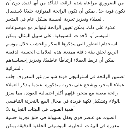
من الضروري مراعاة شدة الرائحة للتأكد من أنها لذيذة دون أن
تكون قوية جدًا. يمكن أن تكون الرائحة المتوازنة خليعًا لاستقبال
العملاء وتعزيز تجربة الحسية بشكل عام في المتجر.
علاوة على ذلك، يمكن تعيين الرائحة ليتوائم مع موضوعات
الموسم أو الأحداث التسويقية. على سبيل المثال، يمكن
استخدام العطور التي يتذكرها السكر والخشب خلال موسم
الربيع لخلق بيئة دافئة ممتعة. هذه العلامات الحسية الدقيقة
يمكن أن تربط العملاء ارتباطًا عاطفيًا، وتعزيز إحساسةهم
الشرائية.
تضمين الرائحة في استراتيجي فونغ شو من غير المعروف جلب
عملاء المتجر، ويشجع على تجربة متذكورة. عندما يتذكر العملاء
رائحة معينة مع متجر، فإنهم أكثر احتمالية للعودة، مما يعزز
الولاء وتشكيل نكهة فريدة في مجال البيع بالتجزئة التنافسي.
3. أهمية الصوت في البيئات التجارية
الصوت هو عنصر قوي يغفل بسهولة في خلق تجربة حسية
معززة في البيئات التجارية. الموسيقى الخلفية الدقيقة يمكن