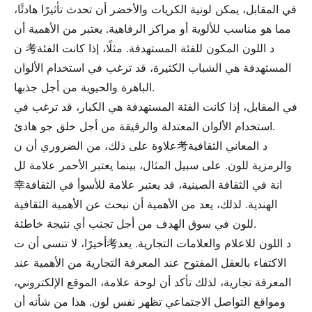
في المقابل، يمكن لونية الكريات والأخضر أن تحدث تأثيرًا هادئًا،
مما هو مناسب للألوية أو مراكز الرفاهية. يعتبر من الأهمية أن
ن 考د اللون المكون للفئة المستهدفة. مثلًا، إذا كانت الفئة
المستهدفة هي الشباب الكثيرة، قد ترغب في استخدام الألوان
الباهرة والحيوية من أجل جذبها.
في المقابل، إذا كانت الفئة المستهدفة هي الكبار، قد ترغب في
استخدام الألوان المعتدلة والرقيقة من أجل خلق جو هادئ.
علاوة على ذلك، من الضروري أن ن考د المعاني الثقافية
والرمزية للون. على سبيل المثال، بينما يعتبر الأحمر علامة لل
幸انة في الثقافة الصينية، قد يعتبر علامة للأسوأ في الثقافة
الهندية. لذلك، يعد من الأهمية أن نبحث عن الأهمية الثقافية
للون في سوق الهدف من أجل تجنب أي نتيجة خاطئة.
أخيرًا، لا تنسى أن ت考د اللون للاعلام والعلامات التجارية. يعد
الاكتفاء بالعقل المفتوح عند المعرفة التجارية من الأهمية عند
المعرفة تجارية، لذلك تأكد أن لوحة علامة، الموقع الإلكتروني،
ومواقع التواصل الاجتماعي تظهر نفس لون. هذا من شأنه أن