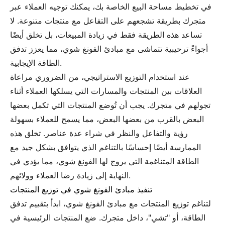
في تخطيط مساحة البيع الخاصة بك، يمكنك توجيه العملاء عبر
متجرك بطريقة تشجعهم على التفاعل مع منتجات متنوعة. لا
تساعد هذه الطريقة فقط في زيادة المبيعات، بل تخلق أيضًا
أجواءً ترحيبية تتماشى مع مبادئ الفونغ شوي، مما يعزز تدفق
الطاقة الإيجابية.
عند استخدام التوزيع الاستراتيجي، من الضروري مراعاة
العلاقات بين المنتجات والمسارات التي يسلكها العملاء أثناء
تجولهم في متجرك. يجب أن تُوضع المنتجات التي تكمل بعضها
البعض بالقرب من بعضها البعض، مما يسمح للعملاء بسهولة
رؤية والتفاعل والنظر في شراء عدة عناصر. تخلق هذه
الممارسة أيضًا إحساسًا بالتناغم الذي يتوافق بشكل جيد مع
الطاقة المتناغمة التي يروج لها الفونغ شوي، مما يؤدي في
النهاية إلى زيادة رضا العملاء وولائهم.
تنفيذ مبادئ الفونغ شوي في توزيع المنتجات
لتناغم توزيع المنتجات مع مبادئ الفونغ شوي، ابدأ بتقييم تدفق
الطاقة، أو "تشي"، داخل متجرك. ضع المنتجات الرئيسية في