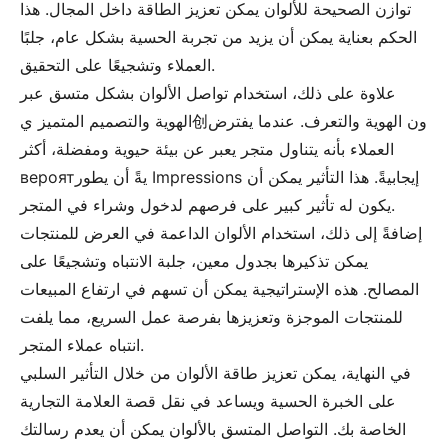
توازن الصحيحة للألوان يمكن تعزيز الطاقة داخل المجال. هذا
الحكم بعناية يمكن أن يزيد من تجربة الحسية بشكل عام، جلبًا
العملاء وتشجيعًا على التحقيق.
علاوة على ذلك، استخدام تواصل الألوان بشكل متسق عبر
الهوية والتصميم المتميز ي创ون الهوية والتعرف. عندما يفترض
العملاء بأنه يتناول متجر يعبر عن بيئة حيوية ومفضلة، أكثر
вероятيةً أن يطور Impressions إيجابيةً. هذا التأثير يمكن أن
يكون له تأثير كبير على فرصهم لدخول وشراء في المتجر.
إضافةً إلى ذلك، استخدام الألوان الداعمة في العرض للمنتجات
يمكن تذكيرها بجدول معين، جلبة الانتباه وتشجيعًا على
المصالح. هذه الإستراتيجية يمكن أن تسهم في ارتفاع المبيعات
للمنتجات الموجزة وتعزيزها بفرصة عمل السريع، مما يلفت
انتباه عملاء المتجر.
في النهاية، يمكن تعزيز طاقة الألوان من خلال التأثير السلبي
على الخبرة الحسية ويساعد في نقل قصة العلامة التجارية
الخاصة بك. التواصل المتسق بالألوان يمكن أن يعدم رسالتك