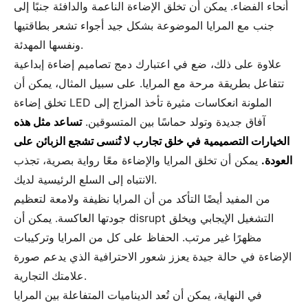
أنحاء الفضاء. يمكن أن تخلق الإضاءة الناعمة والدافئة جنبًا إلى
جنب مع المرايا الموضوعة بشكل جيد أجواء تشعر بطاقتيها
ونفسها المهدئة.
علاوة على ذلك، ضع في اعتبارك دمج تصاميم إضاءة إبداعية
تتفاعل بطريقة مرحة مع المرايا. على سبيل المثال، يمكن أن
تخلق إضاءة LED الملونة انعكاسات مثيرة تأخذ المزاج إلى
آفاق جديدة وتولد حماسًا بين المتسوقين.
تساعد مثل هذه
الخيارات التصميمية في خلق تجارب لا تُنسى تشجع الزبائن على
العودة.
يمكن أن تخلق المرايا والإضاءة معًا رواية بصرية، تجذب
الانتباه إلى السلع الرئيسية لديك.
من المفيد أيضًا التأكد من أن المرايا نظيفة ولامعة لتعظيم
جودتها العاكسة. يمكن أن disrupt التشغيل الإيجابي ويخلق
مظهرًا غير مرتب. الحفاظ على كل من المرايا وتركيبات
الإضاءة في حالة جيدة يعزز شعور الاحترافية الذي يدعم صورة
علامتك التجارية.
في النهاية، يمكن أن تُعد الديناميات المتفاعلة بين المرايا