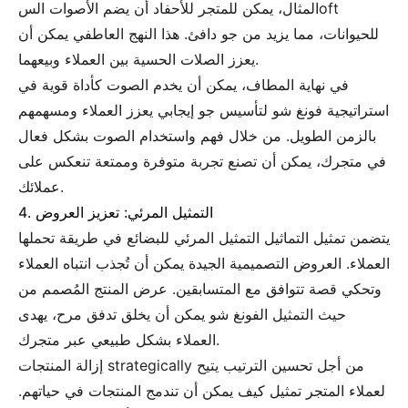
المثال، يمكن للمتجر للأحفاد أن يضم الأصوات السoft
للحيوانات، مما يزيد من جو دافئ. هذا النهج العاطفي يمكن أن
يعزز الصلات الحسية بين العملاء وبيعهما.
في نهاية المطاف، يمكن أن يخدم الصوت كأداة قوية في
استراتيجية فونغ شو لتأسيس جو إيجابي يعزز العملاء ومسهمهم
بالزمن الطويل. من خلال فهم واستخدام الصوت بشكل فعال
في متجرك، يمكن أن تصنع تجربة متوفرة وممتعة تنعكس على
عملائك.
4. التمثيل المرئي: تعزيز العروض
يتضمن تمثيل التماثيل التمثيل المرئي للبضائع في طريقة تحملها
العملاء. العروض التصميمية الجيدة يمكن أن تُجذب انتباه العملاء
وتحكي قصة تتوافق مع المتسابقين. عرض المنتج المُصمم من
حيث التمثيل الفونغ شو يمكن أن يخلق تدفق مرح، يهدى
العملاء بشكل طبيعي عبر متجرك.
إزالة المنتجات strategically من أجل تحسين الترتيب يتيح
لعملاء المتجر تمثيل كيف يمكن أن تندمج المنتجات في حياتهم.