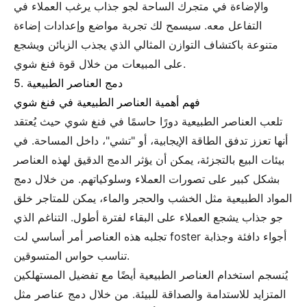
والإضاءة في متجرك الساحة لجو جذاب يرغب العملاء في
التفاعل معه. سيسمح لك تجربة مواضع وإعدادات إضاءة
متنوعة باكتشاف التوازن المثالي الذي يجذب الزبائن ويشجع
على المبيعات من خلال قوة فنغ شوي.
5. دمج العناصر الطبيعية
فهم أهمية العناصر الطبيعية في فنغ شوي
تلعب العناصر الطبيعية دورًا حاسمًا في فنغ شوي حيث يُعتقد
أنها تعزز تدفق الطاقة الإيجابية، أو "تشي"، داخل المساحة. في
بيئات البيع بالتجزئة، يمكن أن يؤثر الدمج الدقيق لهذه العناصر
بشكل كبير على تصورات العملاء وسلوكياتهم. من خلال دمج
المواد الطبيعية مثل الخشب والحجر والماء، يمكن للمتاجر خلق
جو جذاب يشجع العملاء على البقاء لفترة أطول. التناغم الذي
تجلبه هذه العناصر أمر أساسي لت foster أجواء دافئة وجذابة
تناسب حواس المتسوقين.
يُنسجم استخدام العناصر الطبيعية أيضًا مع تفضيل المستهلكين
المتزايد للاستدامة والصداقة للبيئة. من خلال دمج عناصر مثل