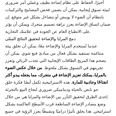
أخيرًا، الحفاظ على نظام إضاءة نظيف وعملي أمر ضروري
لبيئة تسوق إيجابية. يمكن أن يضمن فحص المصابيح والتركيبات
بانتظام أن الضوء لا يومض أو يتضاءل بشكل غير متوقع. إن
ضمان اتساق الإضاءة يعزز نزاهة تصميم متجرك ويمكن أن يؤثر
على الانطباع العام عن الجودة في علامتك التجارية.
دمج المرايا والإضاءة لتحقيق النتائج المثلى
عندما تُستخدم المرايا والإضاءة معًا، يمكن أن تخلق بيئة
متناغمة تستفيد بشكل فعال من مبادئ فنغ شوي. يمكن أن
يضخم هذا المزيج الطاقات الإيجابية التي تجذب الزبائن وتعزز
تجربتهم في التسوق بشكل ملحوظ.
من خلال عكس الضوء
بالمرايا، يمكنك تعزيز الإضاءة في متجرك، مما يجعله يبدو أكثر
انفتاحًا وجاذبية للمارة.
هذه الاستراتيجية تكمل أيضًا فكرة خلق
جو نابض بالحياة وديناميكي ضروري لنجاح البيع بالتجزئة.
إحدى الطرق لتحقيق التآزر بين الإضاءة والمرايا هي من خلال
وضع مصادر الإضاءة الساطعة قرب الأسطح العاكسة بشكل
استراتيجي. هذا يخلق تأثيرًا دراميًا ونشيطًا يعزز الرؤية في جميع