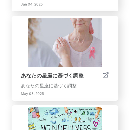
の家の中心が変革を待っています！
きつけ、穏やかな雰囲気を作り出すかを発
Jan 04, 2025
見してください。ここでデザインアイデア
や環境の利点を探ります。水の特徴の視覚
的インパクト風景設計に水の特徴を組み込
むことで、美的魅力が大幅に向上します。
水は、自然に注意を引き、感情を喚起し、
すべての屋外スペースに必須の要素となり
ます。静かな池から活気ある噴水まで、こ
れらの要素は独自のダイナミクスを導入
し、視覚的興味と環境の質を向上させま
す。水の特徴がどのようにあなたの庭を穏
あなたの星座に基づく調整
やかなオアシスに変え、野生動物を引き寄
あなたの星座に基づく調整
せ、自然光を高め、空気の質を改善するな
どの多くの利点を提供するかを学びましょ
May 03, 2025
う。水の特徴の主な利点：- 美的向上：反
射面がきらめくビジュアルと生き生きとし
た周囲を作り出します。- 雰囲気サウンド
スケープ：穏やかな水音は、落ち着いた雰
囲気を提供し、地元の生物を引き寄せま