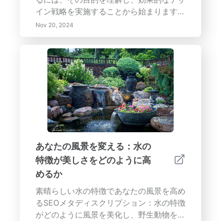
イン戦略を実施することから始まります。
私たちの包括的なガイドでは、機能の明確
Nov 20, 2024
な目標を設定し、自然要素を組み込み、家
具の配置を通じてバランスを達成するなど
の重要なステップをカバーしています。ス
ペース内でタスクの優先順位を効果的に設
定するためのアイゼンハワー・マトリック
スについて学び、生産性を向上させるため
のタイムブロッキングの利点を発見してく
ださい。注意の散漫を最小限に抑え、風水
の原則を補完するスマートホーム体験のた
めにテクノロジーを活用する方法を探求し
あなたの風景を変える：水の
ましょう。定期的にスペースを見直し、調
特徴が美しさをどのように高
整することで、あなたのライフスタイルに
めるか
合った穏やかな避難所を維持します。ウェ
ルビーイング、つながり、バランスを促進
素晴らしい水の特徴であなたの風景を高め
するリビングルームを作るためのテクニッ
るSEOメタディスクリプション：水の特徴
クとヒントに飛び込んでください—あなた
がどのように風景を美化し、野生動物を惹