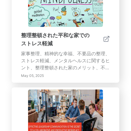
す。- 環境への貢献：野生動物の生息地を
支援し、降雨水の管理を助け、地域の生態
系を改善します。- デザインの多様性：さ
まざまなスタイルの中から選択して、あな
たの財産の建築デザインを補完してくださ
整理整頓された平和な家での
い。水の特徴の変革的な力を探求し、それ
ストレス軽減
らがどのようにあなたの屋外空間の美しさ
家事整理、精神的な幸福、不要品の整理、
と機能を向上させるかを学びましょう。
ストレス軽減、メンタルヘルスに関するヒ
ント、整理整頓された家のメリット、不要
物のない暮らし、整理整頓の心理的メリッ
May 05, 2025
ト、家屋改修、平和な生活環境。強化...