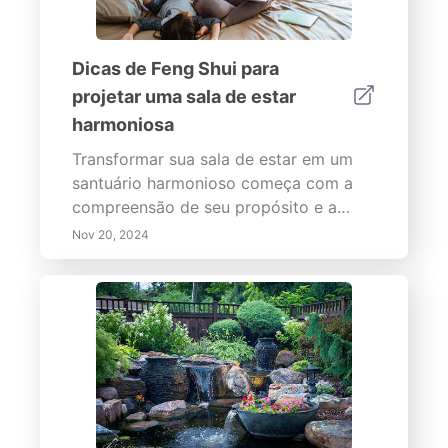
Dicas de Feng Shui para
projetar uma sala de estar
harmoniosa
Transformar sua sala de estar em um
santuário harmonioso começa com a
compreensão de seu propósito e a
implementação de estratégias de
Nov 20, 2024
design eficazes. Nosso guia abrangente
cobre etapas essenciais, como
estabelecer metas claras para
funcionalidade, incorporar elementos
naturais e alcançar equilíbrio por meio
do arranjo de móveis. Aprenda sobre a
Matriz de Eisenhower para priorizar
tarefas de forma eficaz em seu espaço
e descubra os benefícios do bloqueio