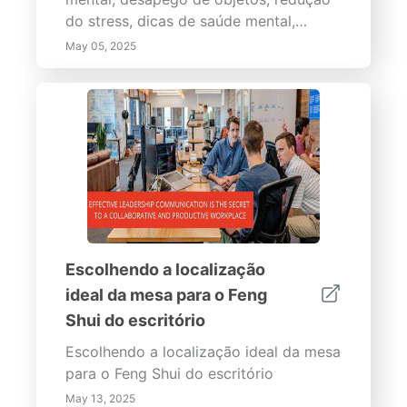
selvagem, auxiliam na gestão de águas
do stress, dicas de saúde mental,
pluviais e melhoram os ecossistemas
benefícios de uma casa organizada,
May 05, 2025
locais. - Versatilidade de Design:
vida sem bagunça, benefícios
Escolha entre vários estilos para
psicológicos da organização, melhoria
complementar o design arquitetônico
da casa, ambiente de vida pacífico.
do seu imóvel. Explore o poder
Enha...
transformador dos elementos hídricos e
como eles podem aumentar tanto a
beleza quanto a funcionalidade de seus
espaços externos.
Escolhendo a localização
ideal da mesa para o Feng
Shui do escritório
Escolhendo a localização ideal da mesa
para o Feng Shui do escritório
May 13, 2025