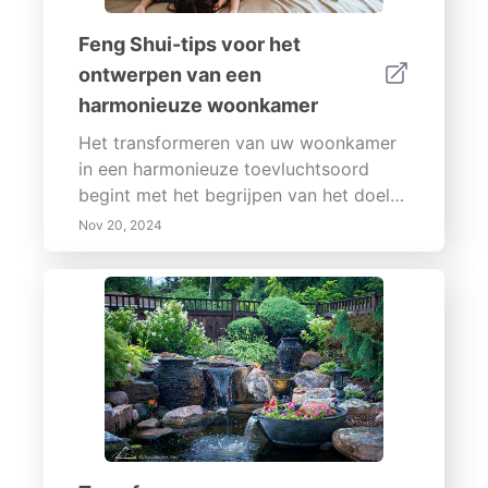
Feng Shui-tips voor het
ontwerpen van een
harmonieuze woonkamer
Het transformeren van uw woonkamer
in een harmonieuze toevluchtsoord
begint met het begrijpen van het doel
ervan en het implementeren van
Nov 20, 2024
effectieve ontwerpsstrategieën. Onze
uitgebreide gids behandelt essentiële
stappen zoals het stellen van heldere
doelen voor functionaliteit, het
integreren van natuurlijke elementen en
het bereiken van balans door middel
van meubelarrangement. Leer over de
Eisenhower-matrix voor het effectief
prioriteren van taken binnen uw ruimte
en ontdek de voordelen van