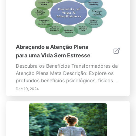
Dia Comece sua jornada de atenção plena
hoje e descubra o profundo impacto que
pode ter na sua qualidade de vida!
Abraçando a Atenção Plena
para uma Vida Sem Estresse
Descubra os Benefícios Transformadores da
Atenção Plena Meta Descrição: Explore os
profundos benefícios psicológicos, físicos e
sociais da prática da atenção plena. Aprenda
Dec 10, 2024
técnicas práticas como respiração
consciente e alimentação consciente para
melhorar seu bem-estar e fomentar
conexões mais profundas. Visão Geral do
Conteúdo: Mergulhe na infinidade de
benefícios da atenção plena neste artigo